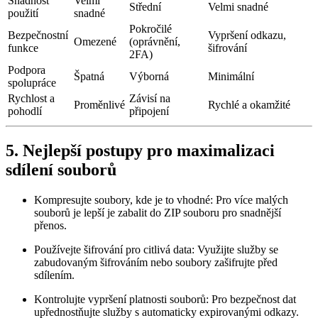
Snadnost
Velmi
Střední
Velmi snadné
použití
snadné
Pokročilé
Bezpečnostní
Vypršení odkazu,
Omezené
(oprávnění,
funkce
šifrování
2FA)
Podpora
Špatná
Výborná
Minimální
spolupráce
Rychlost a
Závisí na
Proměnlivé
Rychlé a okamžité
pohodlí
připojení
5. Nejlepší postupy pro maximalizaci
sdílení souborů
Kompresujte soubory, kde je to vhodné:
Pro více malých
souborů je lepší je zabalit do ZIP souboru pro snadnější
přenos.
Používejte šifrování pro citlivá data:
Využijte služby se
zabudovaným šifrováním nebo soubory zašifrujte před
sdílením.
Kontrolujte vypršení platnosti souborů:
Pro bezpečnost dat
upřednostňujte služby s automaticky expirovanými odkazy.