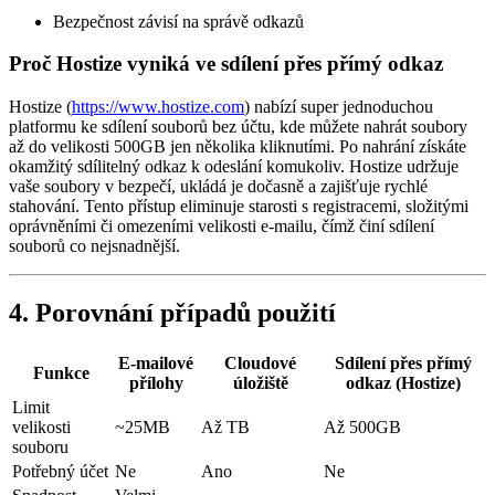
Bezpečnost závisí na správě odkazů
Proč Hostize vyniká ve sdílení přes přímý odkaz
Hostize (
https://www.hostize.com
) nabízí super jednoduchou
platformu ke sdílení souborů bez účtu, kde můžete nahrát soubory
až do velikosti 500GB jen několika kliknutími. Po nahrání získáte
okamžitý sdílitelný odkaz k odeslání komukoliv. Hostize udržuje
vaše soubory v bezpečí, ukládá je dočasně a zajišťuje rychlé
stahování. Tento přístup eliminuje starosti s registracemi, složitými
oprávněními či omezeními velikosti e-mailu, čímž činí sdílení
souborů co nejsnadnější.
4. Porovnání případů použití
E-mailové
Cloudové
Sdílení přes přímý
Funkce
přílohy
úložiště
odkaz (Hostize)
Limit
velikosti
~25MB
Až TB
Až 500GB
souboru
Potřebný účet
Ne
Ano
Ne