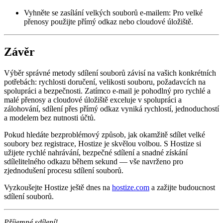
Vyhněte se zasílání velkých souborů e-mailem:
Pro velké
přenosy použijte přímý odkaz nebo cloudové úložiště.
Závěr
Výběr správné metody sdílení souborů závisí na vašich konkrétních
potřebách: rychlosti doručení, velikosti souboru, požadavcích na
spolupráci a bezpečnosti. Zatímco e-mail je pohodlný pro rychlé a
malé přenosy a cloudové úložiště exceluje v spolupráci a
zálohování, sdílení přes přímý odkaz vyniká rychlostí, jednoduchostí
a modelem bez nutnosti účtů.
Pokud hledáte bezproblémový způsob, jak okamžitě sdílet velké
soubory bez registrace, Hostize je skvělou volbou. S Hostize si
užijete rychlé nahrávání, bezpečné sdílení a snadné získání
sdílelitelného odkazu během sekund — vše navrženo pro
zjednodušení procesu sdílení souborů.
Vyzkoušejte Hostize ještě dnes na
hostize.com
a zažijte budoucnost
sdílení souborů.
Příjemné sdílení!