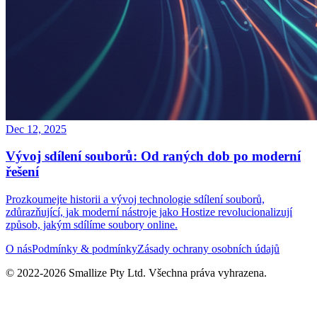
Dec 12, 2025
Vývoj sdílení souborů: Od raných dob po moderní
řešení
Prozkoumejte historii a vývoj technologie sdílení souborů,
zdůrazňující, jak moderní nástroje jako Hostize revolucionalizují
způsob, jakým sdílíme soubory online.
O nás
Podmínky & podmínky
Zásady ochrany osobních údajů
© 2022-
2026
Smallize Pty Ltd.
Všechna práva vyhrazena.