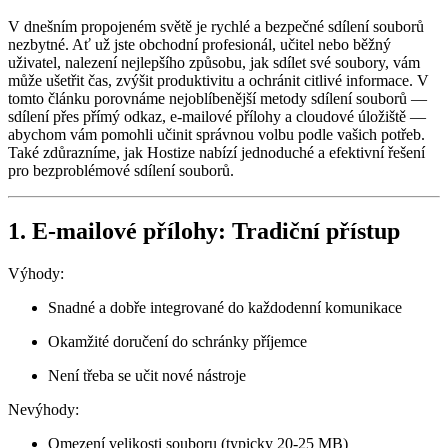
V dnešním propojeném světě je rychlé a bezpečné sdílení souborů
nezbytné. Ať už jste obchodní profesionál, učitel nebo běžný
uživatel, nalezení nejlepšího způsobu, jak sdílet své soubory, vám
může ušetřit čas, zvýšit produktivitu a ochránit citlivé informace. V
tomto článku porovnáme nejoblíbenější metody sdílení souborů —
sdílení přes přímý odkaz, e-mailové přílohy a cloudové úložiště —
abychom vám pomohli učinit správnou volbu podle vašich potřeb.
Také zdůrazníme, jak Hostize nabízí jednoduché a efektivní řešení
pro bezproblémové sdílení souborů.
1. E-mailové přílohy: Tradiční přístup
Výhody:
Snadné a dobře integrované do každodenní komunikace
Okamžité doručení do schránky příjemce
Není třeba se učit nové nástroje
Nevýhody:
Omezení velikosti souboru (typicky 20-25 MB)