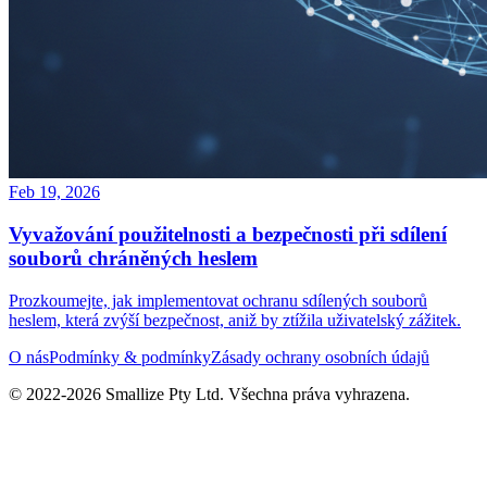
Feb 19, 2026
Vyvažování použitelnosti a bezpečnosti při sdílení
souborů chráněných heslem
Prozkoumejte, jak implementovat ochranu sdílených souborů
heslem, která zvýší bezpečnost, aniž by ztížila uživatelský zážitek.
O nás
Podmínky & podmínky
Zásady ochrany osobních údajů
© 2022-
2026
Smallize Pty Ltd.
Všechna práva vyhrazena.