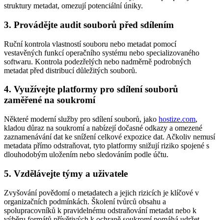
struktury metadat, omezují potenciální úniky.
3. Provádějte audit souborů před sdílením
Ruční kontrola vlastností souboru nebo metadat pomocí
vestavěných funkcí operačního systému nebo specializovaného
softwaru. Kontrola podezřelých nebo nadměrně podrobných
metadat před distribucí důležitých souborů.
4. Využívejte platformy pro sdílení souborů
zaměřené na soukromí
Některé moderní služby pro sdílení souborů, jako
hostize.com
,
kladou důraz na soukromí a nabízejí dočasné odkazy a omezené
zaznamenávání dat ke snížení celkové expozice dat. Ačkoliv nemusí
metadata přímo odstraňovat, tyto platformy snižují riziko spojené s
dlouhodobým uložením nebo sledováním podle účtu.
5. Vzdělávejte týmy a uživatele
Zvyšování povědomí o metadatech a jejich rizicích je klíčové v
organizačních podmínkách. Školení tvůrců obsahu a
spolupracovníků k pravidelnému odstraňování metadat nebo k
výběru formátů přívětivých k ochraně soukromí pomáhá udržet