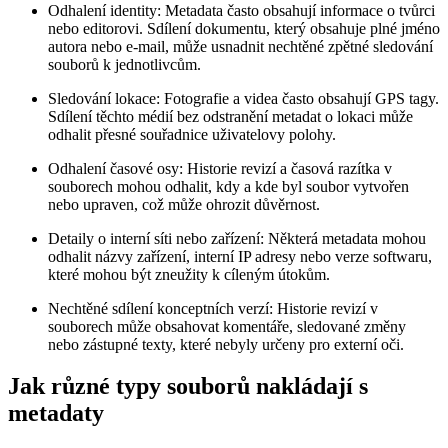
Odhalení identity
: Metadata často obsahují informace o tvůrci
nebo editorovi. Sdílení dokumentu, který obsahuje plné jméno
autora nebo e-mail, může usnadnit nechtěné zpětné sledování
souborů k jednotlivcům.
Sledování lokace
: Fotografie a videa často obsahují GPS tagy.
Sdílení těchto médií bez odstranění metadat o lokaci může
odhalit přesné souřadnice uživatelovy polohy.
Odhalení časové osy
: Historie revizí a časová razítka v
souborech mohou odhalit, kdy a kde byl soubor vytvořen
nebo upraven, což může ohrozit důvěrnost.
Detaily o interní síti nebo zařízení
: Některá metadata mohou
odhalit názvy zařízení, interní IP adresy nebo verze softwaru,
které mohou být zneužity k cíleným útokům.
Nechtěné sdílení konceptních verzí
: Historie revizí v
souborech může obsahovat komentáře, sledované změny
nebo zástupné texty, které nebyly určeny pro externí oči.
Jak různé typy souborů nakládají s
metadaty