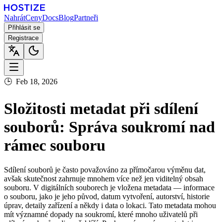
Nahrát
Ceny
Docs
Blog
Partneři
Přihlásit se
Registrace
🕒
Feb 18, 2026
Složitosti metadat při sdílení
souborů: Správa soukromí nad
rámec souboru
Sdílení souborů je často považováno za přímočarou výměnu dat,
avšak skutečnost zahrnuje mnohem více než jen viditelný obsah
souboru. V digitálních souborech je vložena metadata — informace
o souboru, jako je jeho původ, datum vytvoření, autorství, historie
úprav, detaily zařízení a někdy i data o lokaci. Tato metadata mohou
mít významné dopady na soukromí, které mnoho uživatelů při