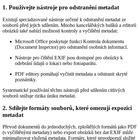
1. Používejte nástroje pro odstranění metadat
Existují specializované nástroje určené k odstranění metadat ze
souborů před jejich sdílením. Mnoho kancelářských balíků a editorů
obrázků také nabízí možnosti kontroly a vyčištění metadat:
Microsoft Office poskytuje funkci Kontrola dokumentu
(Document Inspector) pro odstranění osobních informací.
Nástroje pro čištění EXIF jsou dostupné pro obrázky k
odebrání údajů o lokaci nebo fotoaparátu.
PDF editory pomáhají vyčistit metadata a odstranit skryté
poznámky.
Systematické používání těchto nástrojů před sdílením citlivých
souborů snižuje rizika úniku metadat.
2. Sdílejte formáty souborů, které omezují expozici
metadat
Převod dokumentů do jednoduchých, zploštělých formátů jako PDF
(s vyčištěnými metadaty) nebo export obrázků bez dat EXIF může
minimalizovat vložená metadata. Formáty, které nepodporují složité