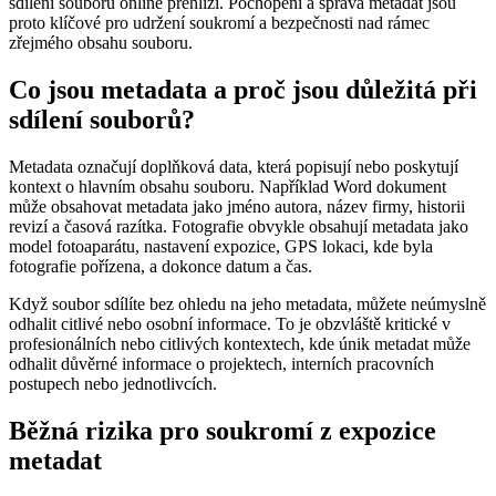
sdílení souborů online přehlíží. Pochopení a správa metadat jsou
proto klíčové pro udržení soukromí a bezpečnosti nad rámec
zřejmého obsahu souboru.
Co jsou metadata a proč jsou důležitá při
sdílení souborů?
Metadata označují doplňková data, která popisují nebo poskytují
kontext o hlavním obsahu souboru. Například Word dokument
může obsahovat metadata jako jméno autora, název firmy, historii
revizí a časová razítka. Fotografie obvykle obsahují metadata jako
model fotoaparátu, nastavení expozice, GPS lokaci, kde byla
fotografie pořízena, a dokonce datum a čas.
Když soubor sdílíte bez ohledu na jeho metadata, můžete neúmyslně
odhalit citlivé nebo osobní informace. To je obzvláště kritické v
profesionálních nebo citlivých kontextech, kde únik metadat může
odhalit důvěrné informace o projektech, interních pracovních
postupech nebo jednotlivcích.
Běžná rizika pro soukromí z expozice
metadat