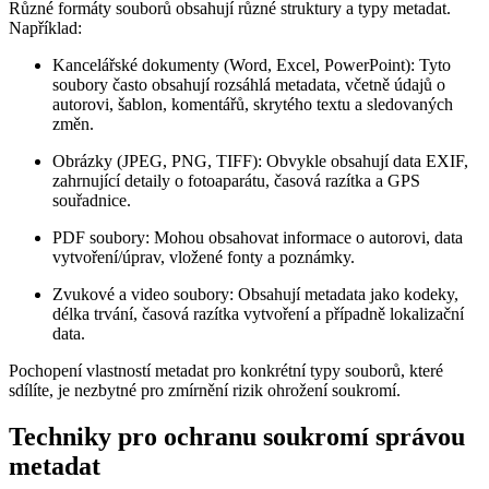
Různé formáty souborů obsahují různé struktury a typy metadat.
Například:
Kancelářské dokumenty (Word, Excel, PowerPoint)
: Tyto
soubory často obsahují rozsáhlá metadata, včetně údajů o
autorovi, šablon, komentářů, skrytého textu a sledovaných
změn.
Obrázky (JPEG, PNG, TIFF)
: Obvykle obsahují data EXIF,
zahrnující detaily o fotoaparátu, časová razítka a GPS
souřadnice.
PDF soubory
: Mohou obsahovat informace o autorovi, data
vytvoření/úprav, vložené fonty a poznámky.
Zvukové a video soubory
: Obsahují metadata jako kodeky,
délka trvání, časová razítka vytvoření a případně lokalizační
data.
Pochopení vlastností metadat pro konkrétní typy souborů, které
sdílíte, je nezbytné pro zmírnění rizik ohrožení soukromí.
Techniky pro ochranu soukromí správou
metadat