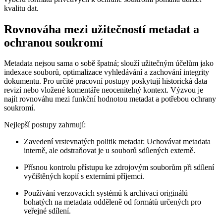
kvalitu dat.
Rovnováha mezi užitečností metadat a
ochranou soukromí
Metadata nejsou sama o sobě špatná; slouží užitečným účelům jako
indexace souborů, optimalizace vyhledávání a zachování integrity
dokumentu. Pro určité pracovní postupy poskytují historická data
revizí nebo vložené komentáře neocenitelný kontext. Výzvou je
najít rovnováhu mezi funkční hodnotou metadat a potřebou ochrany
soukromí.
Nejlepší postupy zahrnují:
Zavedení vrstevnatých politik metadat: Uchovávat metadata
interně, ale odstraňovat je u souborů sdílených externě.
Přísnou kontrolu přístupu ke zdrojovým souborům při sdílení
vyčištěných kopií s externími příjemci.
Používání verzovacích systémů k archivaci originálů
bohatých na metadata odděleně od formátů určených pro
veřejné sdílení.