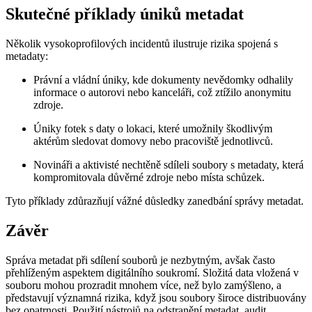
Skutečné příklady úniků metadat
Několik vysokoprofilových incidentů ilustruje rizika spojená s
metadaty:
Právní a vládní úniky
, kde dokumenty nevědomky odhalily
informace o autorovi nebo kanceláři, což ztížilo anonymitu
zdroje.
Úniky fotek s daty o lokaci
, které umožnily škodlivým
aktérům sledovat domovy nebo pracoviště jednotlivců.
Novináři a aktivisté
nechtěně sdíleli soubory s metadaty, která
kompromitovala důvěrné zdroje nebo místa schůzek.
Tyto příklady zdůrazňují vážné důsledky zanedbání správy metadat.
Závěr
Správa metadat při sdílení souborů je nezbytným, avšak často
přehlíženým aspektem digitálního soukromí. Složitá data vložená v
souboru mohou prozradit mnohem více, než bylo zamýšleno, a
představují významná rizika, když jsou soubory široce distribuovány
bez opatrnosti. Použití nástrojů na odstranění metadat, audit