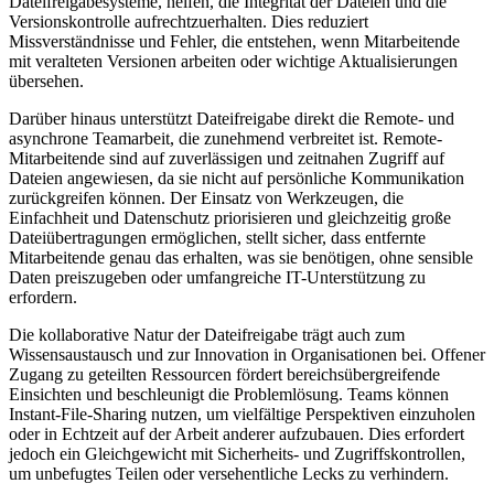
Dateifreigabesysteme, helfen, die Integrität der Dateien und die
Versionskontrolle aufrechtzuerhalten. Dies reduziert
Missverständnisse und Fehler, die entstehen, wenn Mitarbeitende
mit veralteten Versionen arbeiten oder wichtige Aktualisierungen
übersehen.
Darüber hinaus unterstützt Dateifreigabe direkt die Remote- und
asynchrone Teamarbeit, die zunehmend verbreitet ist. Remote-
Mitarbeitende sind auf zuverlässigen und zeitnahen Zugriff auf
Dateien angewiesen, da sie nicht auf persönliche Kommunikation
zurückgreifen können. Der Einsatz von Werkzeugen, die
Einfachheit und Datenschutz priorisieren und gleichzeitig große
Dateiübertragungen ermöglichen, stellt sicher, dass entfernte
Mitarbeitende genau das erhalten, was sie benötigen, ohne sensible
Daten preiszugeben oder umfangreiche IT-Unterstützung zu
erfordern.
Die kollaborative Natur der Dateifreigabe trägt auch zum
Wissensaustausch und zur Innovation in Organisationen bei. Offener
Zugang zu geteilten Ressourcen fördert bereichsübergreifende
Einsichten und beschleunigt die Problemlösung. Teams können
Instant-File-Sharing nutzen, um vielfältige Perspektiven einzuholen
oder in Echtzeit auf der Arbeit anderer aufzubauen. Dies erfordert
jedoch ein Gleichgewicht mit Sicherheits- und Zugriffskontrollen,
um unbefugtes Teilen oder versehentliche Lecks zu verhindern.