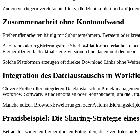
Zudem verringern vereinfachte Links, die leicht kopiert und auf jede
Zusammenarbeit ohne Kontoaufwand
Freiberufler arbeiten häufig mit Subunternehmern, Beratern oder kre
Anonyme oder registrierungsfreie Sharing-Plattformen erlauben ein
Freiberufler einfach aktualisierte Versionen hochladen und den neuen L
Solche Plattformen erzeugen oft direkte Download-Links ohne Weiterl
Integration des Dateiaustauschs in Workfl
Clevere Freiberufler integrieren Dateiaustausch in Projektmanageme
Workflow-Software, Kundenportalen oder Notizbüchern, um die Organ
Manche nutzen Browser-Erweiterungen oder Automatisierungsskripte
Praxisbeispiel: Die Sharing-Strategie eine
Betrachten wir einen freiberuflichen Fotografen, der Eventfotos an Kun