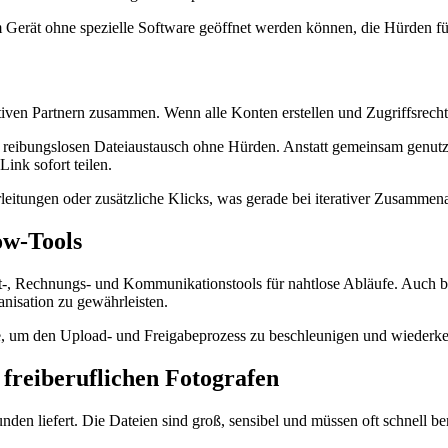
m Gerät ohne spezielle Software geöffnet werden können, die Hürden fü
ativen Partnern zusammen. Wenn alle Konten erstellen und Zugriffsrecht
en reibungslosen Dateiaustausch ohne Hürden. Anstatt gemeinsam gen
ink sofort teilen.
eitungen oder zusätzliche Klicks, was gerade bei iterativer Zusammena
ow-Tools
nt-, Rechnungs- und Kommunikationstools für nahtlose Abläufe. Auch b
isation zu gewährleisten.
, um den Upload- und Freigabeprozess zu beschleunigen und wiederke
s freiberuflichen Fotografen
den liefert. Die Dateien sind groß, sensibel und müssen oft schnell ber