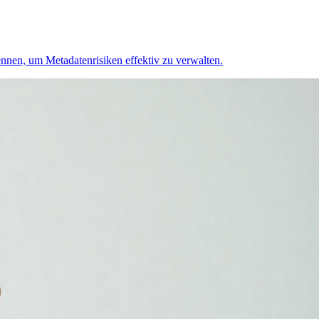
nnen, um Metadatenrisiken effektiv zu verwalten.