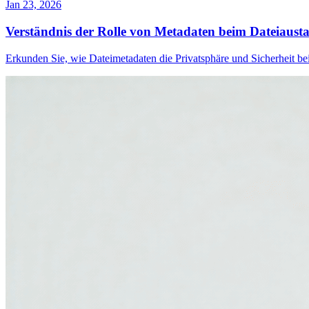
Jan 23, 2026
Verständnis der Rolle von Metadaten beim Dateiaust
Erkunden Sie, wie Dateimetadaten die Privatsphäre und Sicherheit be