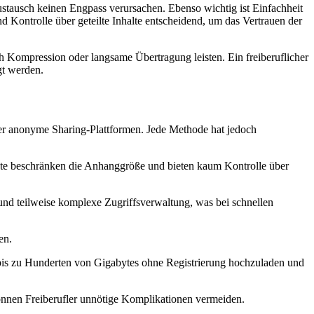
austausch keinen Engpass verursachen. Ebenso wichtig ist Einfachheit
 Kontrolle über geteilte Inhalte entscheidend, um das Vertrauen der
ch Kompression oder langsame Übertragung leisten. Ein freiberuflicher
gt werden.
der anonyme Sharing-Plattformen. Jede Methode hat jedoch
nste beschränken die Anhanggröße und bieten kaum Kontrolle über
und teilweise komplexe Zugriffsverwaltung, was bei schnellen
en.
 bis zu Hunderten von Gigabytes ohne Registrierung hochzuladen und
 können Freiberufler unnötige Komplikationen vermeiden.