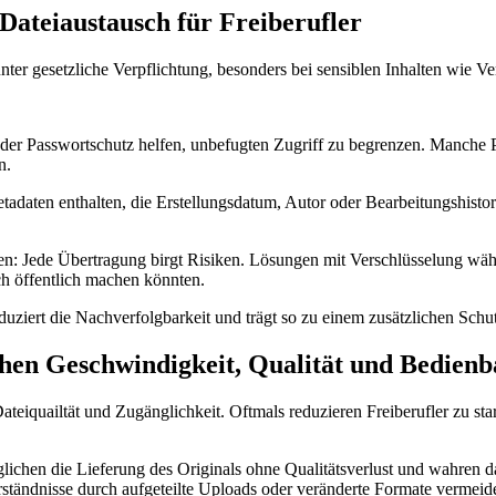
Dateiaustausch für Freiberufler
er gesetzliche Verpflichtung, besonders bei sensiblen Inhalten wie Ve
er Passwortschutz helfen, unbefugten Zugriff zu begrenzen. Manche 
n.
adaten enthalten, die Erstellungsdatum, Autor oder Bearbeitungshistorie
en:
Jede Übertragung birgt Risiken. Lösungen mit Verschlüsselung wäh
ch öffentlich machen könnten.
duziert die Nachverfolgbarkeit und trägt so zu einem zusätzlichen Sch
chen Geschwindigkeit, Qualität und Bedienb
eiquailtät und Zugänglichkeit. Oftmals reduzieren Freiberufler zu stark
ichen die Lieferung des Originals ohne Qualitätsverlust und wahren da
rständnisse durch aufgeteilte Uploads oder veränderte Formate vermeide