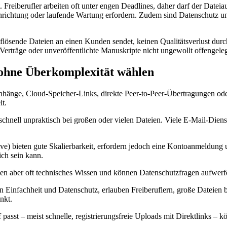
Freiberufler arbeiten oft unter engen Deadlines, daher darf der Datei
nrichtung oder laufende Wartung erfordern. Zudem sind Datenschutz und
uflösende Dateien an einen Kunden sendet, keinen Qualitätsverlust dur
 Verträge oder unveröffentlichte Manuskripte nicht ungewollt offengele
 ohne Überkomplexität wählen
Anhänge, Cloud-Speicher-Links, direkte Peer-to-Peer-Übertragungen o
it.
schnell unpraktisch bei großen oder vielen Dateien. Viele E-Mail-Die
e) bieten gute Skalierbarkeit, erfordern jedoch eine Kontoanmeldung 
ch sein kann.
en aber oft technisches Wissen und können Datenschutzfragen aufwerf
 Einfachheit und Datenschutz, erlauben Freiberuflern, große Dateien
nkt.
passt – meist schnelle, registrierungsfreie Uploads mit Direktlinks –