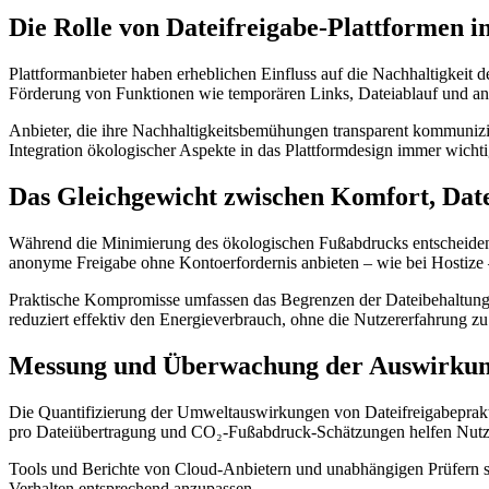
Die Rolle von Dateifreigabe-Plattformen 
Plattformanbieter haben erheblichen Einfluss auf die Nachhaltigkeit 
Förderung von Funktionen wie temporären Links, Dateiablauf und 
Anbieter, die ihre Nachhaltigkeitsbemühungen transparent kommunizi
Integration ökologischer Aspekte in das Plattformdesign immer wichti
Das Gleichgewicht zwischen Komfort, Da
Während die Minimierung des ökologischen Fußabdrucks entscheidend
anonyme Freigabe ohne Kontoerfordernis anbieten – wie bei Hostize 
Praktische Kompromisse umfassen das Begrenzen der Dateibehaltungsd
reduziert effektiv den Energieverbrauch, ohne die Nutzererfahrung zu
Messung und Überwachung der Auswirkung
Die Quantifizierung der Umweltauswirkungen von Dateifreigabeprakti
pro Dateiübertragung und CO₂-Fußabdruck-Schätzungen helfen Nutze
Tools und Berichte von Cloud-Anbietern und unabhängigen Prüfern s
Verhalten entsprechend anzupassen.