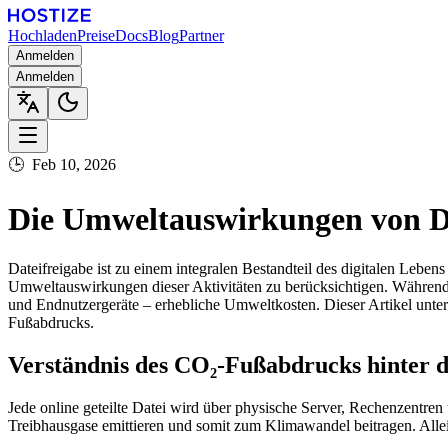
Hochladen
Preise
Docs
Blog
Partner
Anmelden
Anmelden
🕒
Feb 10, 2026
Die Umweltauswirkungen von Dat
Dateifreigabe ist zu einem integralen Bestandteil des digitalen Lebe
Umweltauswirkungen dieser Aktivitäten zu berücksichtigen. Während di
und Endnutzergeräte – erhebliche Umweltkosten. Dieser Artikel unters
Fußabdrucks.
Verständnis des CO₂-Fußabdrucks hinter de
Jede online geteilte Datei wird über physische Server, Rechenzentren 
Treibhausgase emittieren und somit zum Klimawandel beitragen. Allei