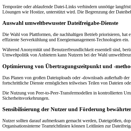
Temporäre oder ablaufende Datei-Links verhindern unnötige langfrist
Lösungen wie Hostize, unterstützt wird. Die Begrenzung der Dateibeha
Auswahl umweltbewusster Dateifreigabe-Dienste
Die Wahl von Plattformen, die nachhaltigen Betrieb priorisieren, hat
effiziente Serverkühlung und Energiemanagement-Technologien ein.
Während Anonymität und Benutzerfreundlichkeit essentiell sind, ber
Umweltpolitik von Anbietern kann Nutzern bei der Wahl umweltfreun
Optimierung von Übertragungszeitpunkt und -meth
Das Planen von großen Dateiuploads oder -downloads außerhalb der 
fortschrittliche Dienste ermöglichen teilweises Teilen von Dateien o
Die Nutzung von Peer-to-Peer-Transfermodellen in kontrollierten Um
Sicherheitsvorkehrungen.
Sensibilisierung der Nutzer und Förderung bewährte
Nutzer sollten darauf aufmerksam gemacht werden, Dateigrößen, dopp
Organisationsinterne Teamrichtlinien können Leitlinien zur Dateifre