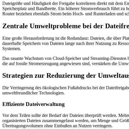
Dateigröße und Häufigkeit der Freigabe korrelieren direkt mit dem E
Speicherplatz und Bandbreite. Ein höherer Stromverbrauch führt zu 
Router beziehen ebenfalls Strom beim Hoch- und Runterladen und schl
Zentrale Umweltprobleme bei der Dateifr
Eine große Herausforderung ist die Redundanz: Dateien, die über Pl
dauerhafte Speichern von Dateien lange nach ihrer Nutzung zu Ress
Systemen.
Das rasante Wachstum von Cloud-Speicher und Streaming-Diensten hat
die auf fossile Stromerzeugung angewiesen sind, verstärken die Umwe
Strategien zur Reduzierung der Umweltau
Die Verringerung des ökologischen Fußabdrucks bei der Dateifreigabe
umweltfreundlicher Technologien.
Effiziente Dateiverwaltung
Vor dem Teilen sollte der Bedarf der Dateien überprüft werden. Mehr
organisierten Dateien zusammengefasst werden, um Menge und Größe 
Übertragungsvolumen ohne Einbußen an Nutzen verringern.