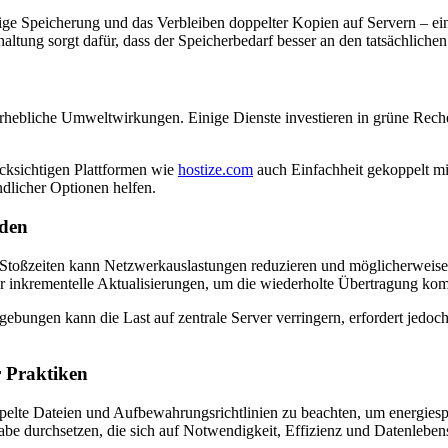
ige Speicherung und das Verbleiben doppelter Kopien auf Servern – ein
ltung sorgt dafür, dass der Speicherbedarf besser an den tatsächlichen 
 erhebliche Umweltwirkungen. Einige Dienste investieren in grüne Rech
ücksichtigen Plattformen wie
hostize.com
auch Einfachheit gekoppelt m
dlicher Optionen helfen.
oden
Stoßzeiten kann Netzwerkauslastungen reduzieren und möglicherweise 
der inkrementelle Aktualisierungen, um die wiederholte Übertragung ko
gebungen kann die Last auf zentrale Server verringern, erfordert jedo
r Praktiken
elte Dateien und Aufbewahrungsrichtlinien zu beachten, um energiespa
igabe durchsetzen, die sich auf Notwendigkeit, Effizienz und Datenleb