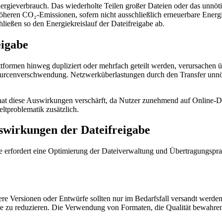
nergieverbrauch. Das wiederholte Teilen großer Dateien oder das unnö
höheren CO₂-Emissionen, sofern nicht ausschließlich erneuerbare Ene
ießen so den Energiekreislauf der Dateifreigabe ab.
eigabe
attformen hinweg dupliziert oder mehrfach geteilt werden, verursache
ourcenverschwendung. Netzwerküberlastungen durch den Transfer unnö
 diese Auswirkungen verschärft, da Nutzer zunehmend auf Online-Date
ltproblematik zusätzlich.
swirkungen der Dateifreigabe
 erfordert eine Optimierung der Dateiverwaltung und Übertragungsprak
ere Versionen oder Entwürfe sollten nur im Bedarfsfall versandt werd
zu reduzieren. Die Verwendung von Formaten, die Qualität bewahren u