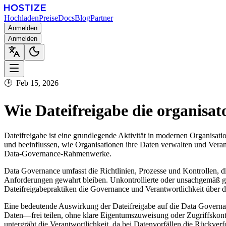
Hochladen
Preise
Docs
Blog
Partner
Anmelden
Anmelden
🕒
Feb 15, 2026
Wie Dateifreigabe die organisat
Dateifreigabe ist eine grundlegende Aktivität in modernen Organisa
und beeinflussen, wie Organisationen ihre Daten verwalten und Verant
Data-Governance-Rahmenwerke.
Data Governance umfasst die Richtlinien, Prozesse und Kontrollen, die
Anforderungen gewahrt bleiben. Unkontrollierte oder unsachgemäß gest
Dateifreigabepraktiken die Governance und Verantwortlichkeit über 
Eine bedeutende Auswirkung der Dateifreigabe auf die Data Governa
Daten—frei teilen, ohne klare Eigentumszuweisung oder Zugriffskontro
untergräbt die Verantwortlichkeit, da bei Datenvorfällen die Rückverf