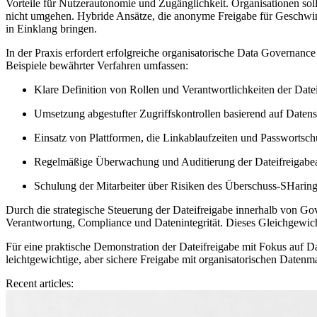
Vorteile für Nutzerautonomie und Zugänglichkeit. Organisationen sol
nicht umgehen. Hybride Ansätze, die anonyme Freigabe für Geschwind
in Einklang bringen.
In der Praxis erfordert erfolgreiche organisatorische Data Governan
Beispiele bewährter Verfahren umfassen:
Klare Definition von Rollen und Verantwortlichkeiten der Dat
Umsetzung abgestufter Zugriffskontrollen basierend auf Datense
Einsatz von Plattformen, die Linkablaufzeiten und Passwortsch
Regelmäßige Überwachung und Auditierung der Dateifreigabeak
Schulung der Mitarbeiter über Risiken des Überschuss-SHaring 
Durch die strategische Steuerung der Dateifreigabe innerhalb von Go
Verantwortung, Compliance und Datenintegrität. Dieses Gleichgewich
Für eine praktische Demonstration der Dateifreigabe mit Fokus auf 
leichtgewichtige, aber sichere Freigabe mit organisatorischen Daten
Recent articles: