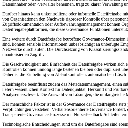
Dateninhaber oder -verwalter benennen, trägt zu klarer Verwaltung u
Darüber hinaus kann unkontrollierte oder informelle Dateifreigabe
von Organisationen den Nachweis rigoroser Kontrolle über personenbe
Zugriffsdokumentation oder Aufbewahrungsmanagement können Organi
Dateifreigabeplattformen, die diese Governance-Funktionen unterstü
Eine weitere durch Dateifreigabe betroffene Governance-Dimension ist
sind, können sensible Informationen unbeabsichtigt an unbefugte Em
Netzwerke durchlaufen. Die Durchsetzung von Klassifizierungsstand
unautorisierten Zugriff.
Die Geschwindigkeit und Einfachheit der Dateifreigabe wirken sich 
Kontrollen können unnötig lange bestehen bleiben oder dupliziert üb
Daher ist die Einbettung von Ablaufkontrollen, automatischen Lösch-
Dateifreigabe beeinflusst zudem das Metadatenmanagement, einen sub
liefern wesentlichen Kontext für Datenqualität, Herkunft und Prüfb
Analysen erschwert. Die Auswahl von Lösungen, die umfangreiche Met
Der menschliche Faktor ist in der Governance der Dateifreigabe stets
Verpflichtungen verstehen. Verhaltensorientierte Governance fördert,
Transparente Governance-Prozesse mit Nutzerfeedback-Schleifen ermö
Technologische Entscheidungen rund um die Dateifreigabe sind ebenfa