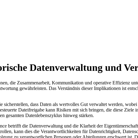
orische Datenverwaltung und Ver
tionen, die Zusammenarbeit, Kommunikation und operative Effizienz un
wortung gewährleisten. Das Verständnis dieser Implikationen ist entsch
 sicherstellen, dass Daten als wertvolles Gut verwaltet werden, wobei 
euerte Dateifreigabe kann Risiken mit sich bringen, die diese Ziele in
den gesamten Datenlebenszyklus hinweg stärken.
nce betrifft die Datenverwaltung und die Klarheit der Eigentümersch
llen, kann dies die Verantwortlichkeiten für Datenrichtigkeit, Datens
olgung zu verantwortlichen Personen oder Abteilungen erschwert ist. Die