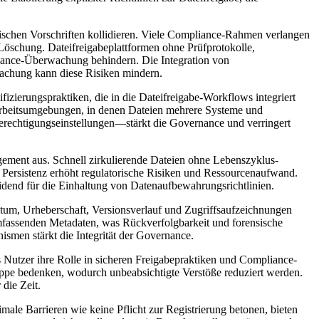
schen Vorschriften kollidieren. Viele Compliance-Rahmen verlangen
Löschung. Dateifreigabeplattformen ohne Prüfprotokolle,
ance-Überwachung behindern. Die Integration von
wachung kann diese Risiken mindern.
izierungspraktiken, die in die Dateifreigabe-Workflows integriert
 Arbeitsumgebungen, in denen Dateien mehrere Systeme und
rechtigungseinstellungen—stärkt die Governance und verringert
gement aus. Schnell zirkulierende Dateien ohne Lebenszyklus-
e Persistenz erhöht regulatorische Risiken und Ressourcenaufwand.
idend für die Einhaltung von Datenaufbewahrungsrichtlinien.
atum, Urheberschaft, Versionsverlauf und Zugriffsaufzeichnungen
mfassenden Metadaten, was Rückverfolgbarkeit und forensische
men stärkt die Integrität der Governance.
s Nutzer ihre Rolle in sicheren Freigabepraktiken und Compliance-
ruppe bedenken, wodurch unbeabsichtigte Verstöße reduziert werden.
die Zeit.
ale Barrieren wie keine Pflicht zur Registrierung betonen, bieten