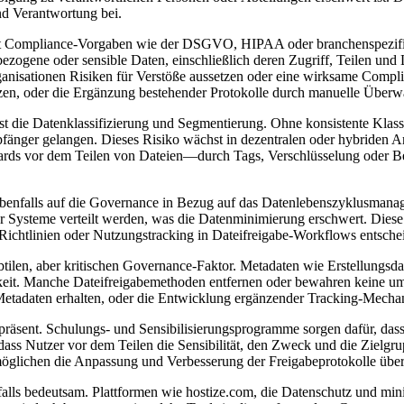
nd Verantwortung bei.
 mit Compliance-Vorgaben wie der DSGVO, HIPAA oder branchenspezifi
zogene oder sensible Daten, einschließlich deren Zugriff, Teilen und 
sationen Risiken für Verstöße aussetzen oder eine wirksame Compli
tzen, oder die Ergänzung bestehender Protokolle durch manuelle Über
 die Datenklassifizierung und Segmentierung. Ohne konsistente Klassif
pfänger gelangen. Dieses Risiko wächst in dezentralen oder hybriden
ards vor dem Teilen von Dateien—durch Tags, Verschlüsselung oder Be
ebenfalls auf die Governance in Bezug auf das Datenlebenszyklusmana
er Systeme verteilt werden, was die Datenminimierung erschwert. Dies
Richtlinien oder Nutzungstracking in Dateifreigabe-Workflows entsche
tilen, aber kritischen Governance-Faktor. Metadaten wie Erstellungsd
arkeit. Manche Dateifreigabemethoden entfernen oder bewahren keine u
adaten erhalten, oder die Entwicklung ergänzender Tracking-Mechanis
 präsent. Schulungs- und Sensibilisierungsprogramme sorgen dafür, das
 dass Nutzer vor dem Teilen die Sensibilität, den Zweck und die Zielg
glichen die Anpassung und Verbesserung der Freigabeprotokolle über 
lls bedeutsam. Plattformen wie hostize.com, die Datenschutz und minim