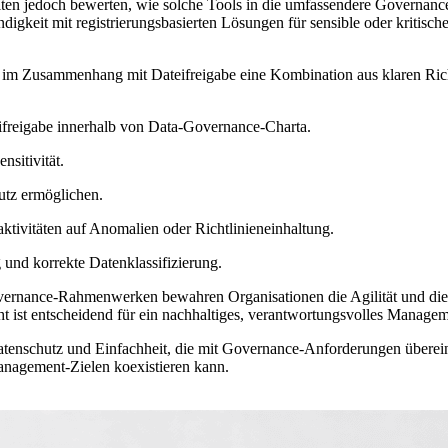
lten jedoch bewerten, wie solche Tools in die umfassendere Governance
igkeit mit registrierungsbasierten Lösungen für sensible oder kritis
ce im Zusammenhang mit Dateifreigabe eine Kombination aus klaren Ric
eifreigabe innerhalb von Data-Governance-Charta.
nsitivität.
utz ermöglichen.
tivitäten auf Anomalien oder Richtlinieneinhaltung.
und korrekte Datenklassifizierung.
vernance-Rahmenwerken bewahren Organisationen die Agilität und die k
t ist entscheidend für ein nachhaltiges, verantwortungsvolles Manag
Datenschutz und Einfachheit, die mit Governance-Anforderungen überei
management-Zielen koexistieren kann.