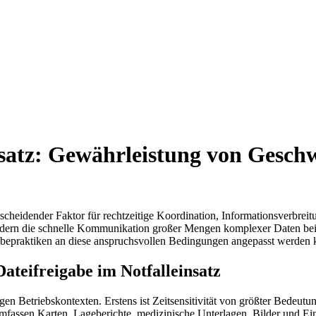
nsatz: Gewährleistung von Geschw
ntscheidender Faktor für rechtzeitige Koordination, Informationsverbrei
ordern die schnelle Kommunikation großer Mengen komplexer Daten bei 
eigabepraktiken an diese anspruchsvollen Bedingungen angepasst werden
ateifreigabe im Notfalleinsatz
en Betriebskontexten. Erstens ist Zeitsensitivität von größter Bedeut
fassen Karten, Lageberichte, medizinische Unterlagen, Bilder und Eins