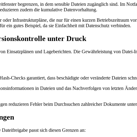
itfenster begrenzen, in dem sensible Dateien zugänglich sind. Im Notfal
eduzieren zudem die kumulative Datenvorhaltung.
 oder Infrastrukturpläne, die nur für einen kurzen Betriebszeitraum vo
für ein gutes Beispiel, da sie Einfachheit mit Datenschutz verbinden.
rsionskontrolle unter Druck
n Einsatzplänen und Lageberichten. Die Gewährleistung von Datei-Integ
s Hash-Checks garantiert, dass beschädigte oder veränderte Dateien schn
nsinformationen in Dateien und das Nachverfolgen von letzten Änderung
en reduzieren Fehler beim Durchsuchen zahlreicher Dokumente unter 
ungen
e Dateifreigabe passt sich diesen Grenzen an: