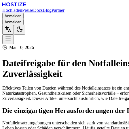
Hochladen
Preise
Docs
Blog
Partner
Anmelden
Anmelden
🕒
Mar 10, 2026
Dateifreigabe für den Notfallei
Zuverlässigkeit
Effektives Teilen von Dateien während des Notfalleinsatzes ist ein e
Naturkatastrophen, Gesundheitskrisen oder Sicherheitsvorfälle – erf
Zuverlässigkeit. Dieser Artikel untersucht ausführlich, wie Dateifr
Die einzigartigen Herausforderungen der D
Notfalleinsatzumgebungen unterscheiden sich stark von standardmäßig
Leben kosten oder Schäden verschlimmern. Häufig geteilte Dateien um