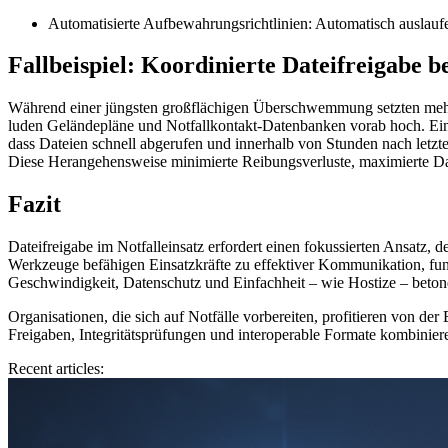
Automatisierte Aufbewahrungsrichtlinien:
Automatisch auslaufe
Fallbeispiel: Koordinierte Dateifreigabe b
Während einer jüngsten großflächigen Überschwemmung setzten mehrere
luden Geländepläne und Notfallkontakt-Datenbanken vorab hoch. Einsatz
dass Dateien schnell abgerufen und innerhalb von Stunden nach letzt
Diese Herangehensweise minimierte Reibungsverluste, maximierte D
Fazit
Dateifreigabe im Notfalleinsatz erfordert einen fokussierten Ansatz, d
Werkzeuge befähigen Einsatzkräfte zu effektiver Kommunikation, fund
Geschwindigkeit, Datenschutz und Einfachheit – wie Hostize – betonen
Organisationen, die sich auf Notfälle vorbereiten, profitieren von d
Freigaben, Integritätsprüfungen und interoperable Formate kombinie
Recent articles: