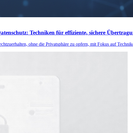
tenschutz: Techniken für effiziente, sichere Übertrag
chtzuerhalten, ohne die Privatsphäre zu opfern, mit Fokus auf Techni