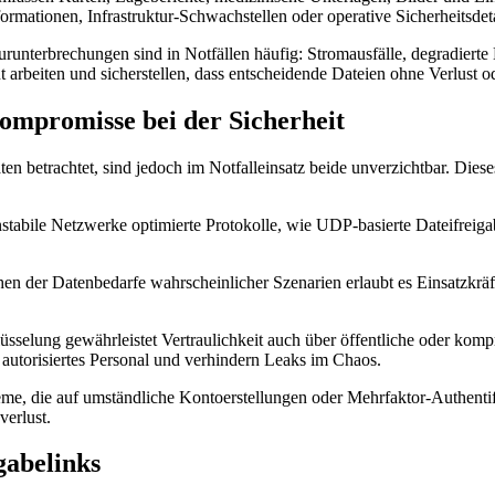
rmationen, Infrastruktur-Schwachstellen oder operative Sicherheitsdetai
turunterbrechungen sind in Notfällen häufig: Stromausfälle, degradierte
ent arbeiten und sicherstellen, dass entscheidende Dateien ohne Verlus
ompromisse bei der Sicherheit
äten betrachtet, sind jedoch im Notfalleinsatz beide unverzichtbar. D
stabile Netzwerke optimierte Protokolle, wie UDP-basierte Dateifreig
n der Datenbedarfe wahrscheinlicher Szenarien erlaubt es Einsatzkräft
selung gewährleistet Vertraulichkeit auch über öffentliche oder kom
autorisiertes Personal und verhindern Leaks im Chaos.
me, die auf umständliche Kontoerstellungen oder Mehrfaktor-Authentifi
verlust.
gabelinks