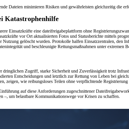
nde Dateien minimieren Risiken und gewährleisten gleichzeitig die er
ei Katastrophenhilfe
 Einsatzkräfte eine dateifreigabeplattform ohne Registrierungszwang 
kräfte vor Ort aktualisierten Fotos und Statusberichte mittels progres
er Nutzung gelöscht wurden. Protokolle halfen Einsatzzentralen, den I
atenintegrität und beschleunigte Rettungsmaßnahmen unter extremen 
er dringlichen Zugriff, starke Sicherheit und Zuverlässigkeit trotz Infra
ierten Entscheidungen und letztlich zur Rettung von Leben bei gleichz
, zeigen, wie reibungsloses Teilen ohne verpflichtende Registrierung id
er Einführung auf diese Anforderungen zugeschnittener Dateifreigabewo
ren –, um belastbare Kommunikationswege vor Krisen zu schaffen.