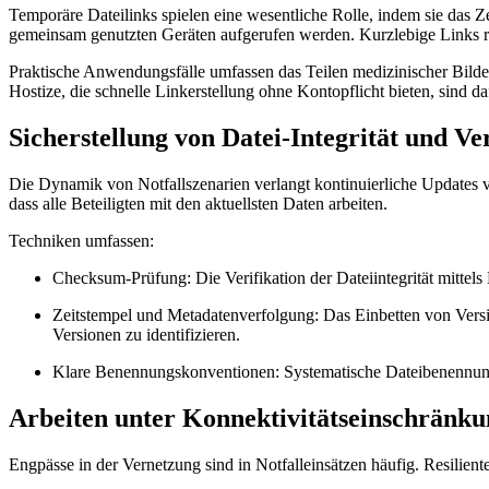
Temporäre Dateilinks spielen eine wesentliche Rolle, indem sie das Ze
gemeinsam genutzten Geräten aufgerufen werden. Kurzlebige Links r
Praktische Anwendungsfälle umfassen das Teilen medizinischer Bilder
Hostize, die schnelle Linkerstellung ohne Kontopflicht bieten, sind da
Sicherstellung von Datei-Integrität und Ve
Die Dynamik von Notfallszenarien verlangt kontinuierliche Updates vo
dass alle Beteiligten mit den aktuellsten Daten arbeiten.
Techniken umfassen:
Checksum-Prüfung:
Die Verifikation der Dateiintegrität mittel
Zeitstempel und Metadatenverfolgung:
Das Einbetten von Versio
Versionen zu identifizieren.
Klare Benennungskonventionen:
Systematische Dateibenennung
Arbeiten unter Konnektivitätseinschränk
Engpässe in der Vernetzung sind in Notfalleinsätzen häufig. Resilient