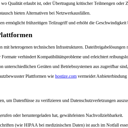
 wo Qualität erlaubt ist, oder Übertragung kritischer Teilmengen ode
tausch bieten Alternativen bei Netzwerkausfällen.
n ermöglicht frühzeitigen Teilzugriff und erhöht die Geschwindigkeit
Plattformen
en mit heterogenen technischen Infrastrukturen. Dateifreigabelösungen
 Formate verhindert Kompatibilitätsprobleme und erleichtert reibungs
on unterschiedlichen Geräten und Betriebssystemen aus zugreifbar sind,
utzbewusster Plattformen wie
hostize.com
vermeidet Anbieterbindung 
en, um Datenflüsse zu verifizieren und Datenschutzverletzungen auszus
rufen oder heruntergeladen hat, gewährleisten Nachvollziehbarkeit.
riften (wie HIPAA bei medizinischen Daten) ist auch im Notfall essen