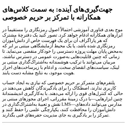
جهت‌گیری‌های آینده: به سمت کلاس‌های
همکارانه با تمرکز بر حریم خصوصی
موج بعدی فناوری آموزشی احتمالاً اصول رمزنگاری را مستقیماً در
ابزارهای همکارانه ادغام خواهد کرد. تصور کنید یک دفترچهٔ مشترک
که هر پاراگراف آن برای یک فهرست خاص از دانش‌آموزان
رمزنگاری شده باشد، یا یک محیط آزمایشگاهی مبتنی بر ابر که
به‌محض پایان مهلت پروژه دسترسی را خودکار منقضی می‌نماید. تا
زمانی که چنین قابلیت‌هایی به‌صورت عمومی در دسترس نباشند،
مربیان می‌توانند با ترکیب هوشمندانه به‌اشتراک‌گذاری مبتنی بر
لینک، سیاست‌های انقضای سخت، و ادغام با زیرساخت‌های احراز
هویت موجود، به نتایج مشابه دست یابند.
پلتفرم‌های متمرکز بر حریم خصوصی که نیازی به ایجاد حساب
کاربری ندارند، اصطکاک را برای یادگیرندگان کاهش می‌دهند در
حالی که کنترل‌های قوی را ارائه می‌دهند. با به‌کارگیری اندیشمندانهٔ
چنین ابزارهایی—با درک زمینهٔ مقرراتی، اجرای مجوزهای مبتنی بر
نقش و تعبیهٔ به‌اشتراک‌گذاری در LMS—مدارس می‌توانند داده‌های
دانش‌آموزان را محافظت کنند، یکپارچگی علمی را حفظ کنند و
تمرکز را بر یادگیری به جای مدیریت حفره‌های فنی بگذارند.