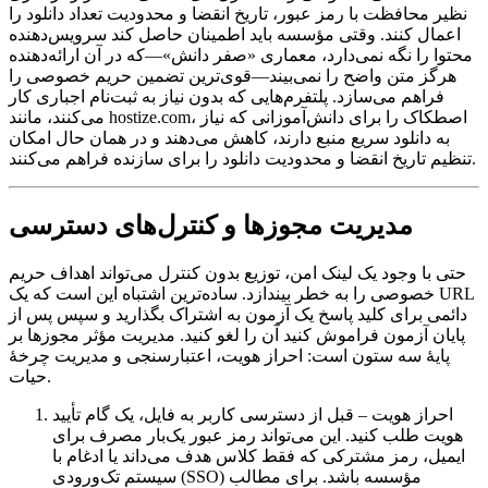
نظیر محافظت با رمز عبور، تاریخ انقضا و محدودیت تعداد دانلود را
اعمال کنند. وقتی مؤسسه باید اطمینان حاصل کند سرویس‌دهنده
محتوا را نگه نمی‌دارد، معماری «صفر دانش»—که در آن ارائه‌دهنده
هرگز متن واضح را نمی‌بیند—قوی‌ترین تضمین حریم خصوصی را
فراهم می‌سازد. پلتفرم‌هایی که بدون نیاز به ثبت‌نام اجباری کار
می‌کنند، مانند hostize.com، اصطکاک را برای دانش‌آموزانی که نیاز
به دانلود سریع منبع دارند، کاهش می‌دهند و در همان حال امکان
تنظیم تاریخ انقضا و محدودیت دانلود را برای سازنده فراهم می‌کنند.
مدیریت مجوزها و کنترل‌های دسترسی
حتی با وجود یک لینک امن، توزیع بدون کنترل می‌تواند اهداف حریم
خصوصی را به خطر بیندازد. ساده‌ترین اشتباه این است که یک URL
دائمی برای کلید پاسخ یک آزمون به اشتراک بگذارید و سپس پس از
پایان آزمون فراموش کنید آن را لغو کنید. مدیریت مؤثر مجوزها بر
پایهٔ سه ستون است: احراز هویت، اعتبارسنجی و مدیریت چرخهٔ
حیات.
احراز هویت
– قبل از دسترسی کاربر به فایل، یک گام تأیید
هویت طلب کنید. این می‌تواند رمز عبور یک‌بار مصرف برای
ایمیل، رمز مشترکی که فقط کلاس هدف می‌داند یا ادغام با
سیستم تک‌ورودی (SSO) مؤسسه باشد. برای مطالب