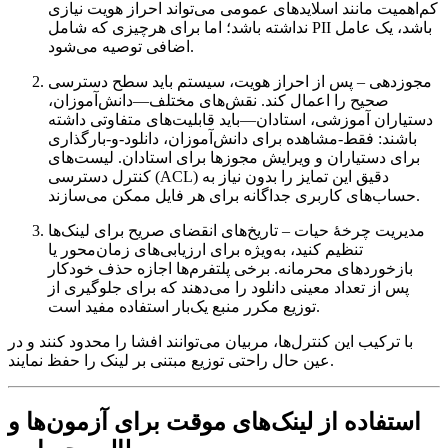
کم‌اهمیت مانند اسلایدهای عمومی می‌تواند احراز هویت نیازی
نداشته باشد؛ اما برای هرچیزی که شامل PII باشد، یک عامل
اضافی توصیه می‌شود.
مجوزدهی
– پس از احراز هویت، سیستم باید سطح دسترسی
صحیح را اعمال کند. نقش‌های مختلف—دانش‌آموزان،
دستیاران آموزشی، استادان—باید قابلیت‌های متفاوتی داشته
باشند: فقط‑مشاهده برای دانش‌آموزان، دانلود‑و‑بارگذاری
برای دستیاران و ویرایش مجوزها برای استادان. لیست‌های
کنترل دسترسی (ACL) دقیق این تمایز را بدون نیاز به
حساب‌های کاربری جداگانه برای هر فایل ممکن می‌سازند.
مدیریت چرخهٔ حیات
– تاریخ‌های انقضای صریح برای لینک‌ها
تنظیم کنید، به‌ویژه برای ارزیابی‌های زمان‌محور یا
بازخوردهای محرمانه. برخی پلتفرم‌ها اجازه حذف خودکار
پس از تعداد معینی دانلود را می‌دهند که برای جلوگیری از
توزیع مکرر منبع یک‌بار استفاده مفید است.
با ترکیب این کنترل‌ها، مربیان می‌توانند افشا را محدود کنند و در
عین حال راحتی توزیع مبتنی بر لینک را حفظ نمایند.
استفاده از لینک‌های موقت برای آزمون‌ها و