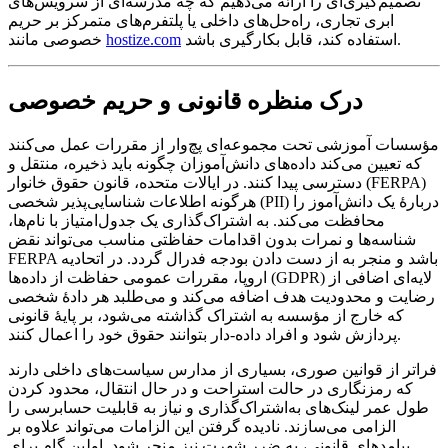
تصمیم‌گیری‌ای را ارائه می‌دهیم که چه مدرسه‌ای از سرویس‌های
ابری تجاری، راه‌حل‌های داخلی یا پلتفرم‌های متمرکز بر حریم
استفاده کند، قابل بکارگیری باشد.
hostize.com
خصوصی مانند
درک منظره قانونی و حریم خصوصی
مؤسسات آموزشی تحت مجموعه‌ای پچ‌وار از مقررات عمل می‌کنند
که تعیین می‌کند داده‌های دانش‌آموزان چگونه باید ذخیره، منتقل و
دسترسی پیدا کنند. در ایالات متحده، قانون حقوق خانوار (FERPA)
هرگونه اطلاعات شناسایی‌پذیر شخصی (PII) دربارهٔ یک دانش‌آموز را
محافظت می‌کند. به اشتراک‌گذاری یک جدول‌امتیاز با نام‌ها،
شناسه‌ها و نمرات بدون اقدامات حفاظتی مناسب می‌تواند نقض
FERPA باشد و منجر به از دست دادن بودجه فدرال گردد. در اتحادیه
اروپا، مقررات عمومی حفاظت از داده‌ها (GDPR) لایه‌ای اضافی از
رضایت و محدودیت هدف اضافه می‌کند و می‌طلبد هر دادهٔ شخصی
که خارج از مؤسسه به اشتراک گذاشته می‌شود، بر پایهٔ قانونی
پردازش شود و افراد داده‑دار بتوانند حقوق خود را اعمال کنند.
فراتر از قوانین صوری، بسیاری از مدارس سیاست‌های داخلی دارند
که رمزنگاری در حالت استراحت و در حال انتقال، محدود کردن
طول عمر لینک‌های به‌اشتراک‌گذاری و نیاز به قابلیت حسابرسی را
الزامی می‌سازند. نادیده گرفتن این الزامات می‌تواند علاوه بر
پیامدهای قانونی، به ضرر شهرت نیز منجر شود. اولین گام برای