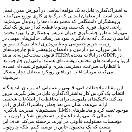
به اشتراک‌گذاری فایل به یک مؤلفه اساسی در آموزش مدرن تبدیل
شده است، از معلمان ابتدایی که برگه‌های کاری توزیع می‌کنند تا
پژوهشگران دانشگاهی که مجموعه داده‌ها را ردوبدل می‌نمایند.
راحتی تحویل فوری یک سند، ویدیو یا قطعه کد از طریق یک لینک
می‌تواند به‌طور چشمگیری جریان تدریس و همکاری را بهبود بخشد.
اما همان سادگی که به یادگیری سود می‌رساند، چالش‌های مهمی در
زمینه حریم خصوصی و تطبیق‌پذیری ایجاد می‌کند. سوابق
دانش‌آموزان، مواد آزمون و داده‌های پژوهشی تابع چارچوب‌های
قانونی سخت‌گیرانه‌ای مانند FERPA در ایالات متحده، GDPR در
اروپا و سیاست‌های مختلف مؤسسه‌ای هستند. وقتی این چارچوب‌ها
با انتظارات سرعت، دسترسی‌پذیری و کم‌هیچ‌تراشیده‌ای تصادم
می‌کنند، مربیان اغلب در یافتن رویکرد متعادل دچار مشکل
می‌شوند.
این مقاله ملاحظات فنی، قانونی و عملیاتی که مربیان باید هنگام
انتخاب یک گردش کار به‌اشتراک‌گذاری فایل در نظر بگیرند، مرور
می‌کند. تاکتیک‌های ملموسی برای محافظت از اطلاعات شخصی
ارائه می‌دهد، نشان می‌دهد چطور به‌اشتراک‌گذاری را در
سیستم‌های مدیریت یادگیری (LMS) موجود تعبیه کرد و مخاطرهای
احتمالی که می‌توانند اعتماد را دستخوش آشکار کردن یا به
مؤسسات مسئولیت قانونی می‌آورند، برجسته می‌کند. هدف این
نیست که یک محصول خاص را توصیه کنیم، بلکه چارچوب