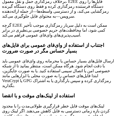
برخلاف رمزگذاری حمل و نقل معمول، E2EE فایل‌ها را روی
دستگاه فرستنده رمزگذاری کرده و فقط روی دستگاه گیرنده
رمزگشایی می‌کند، و از دسترسی واسطه‌ها—از جمله ارائه‌دهنده
سرویس—به محتوای فایل جلوگیری می‌کند.
گرچه E2EE ممکن است به دلیل سربار رمزگذاری موجب تأخیر
کمی شود، اما محافظت‌های حریم خصوصی بی‌نظیری در برابر
آسیب‌پذیری‌های وای‌فای عمومی فراهم می‌کند.
اجتناب از استفاده از وای‌فای عمومی برای فایل‌های
بسیار حساس مگر در صورت ضرورت
ارسال فایل‌های بسیار حساس یا محرمانه روی وای‌فای عمومی باید
با دقت انجام شود. هرگاه ممکن است، منتظر بمانید تا از شبکه
خصوصی امن یا اتصال سیمی استفاده کنید. یا به صورت جایگزین،
ابتدا فایل‌های حساس را به صورت محلی با ابزارهایی مانند
VeraCrypt یا GPG رمزگذاری کرده و سپس بارگذاری یا به اشتراک
بگذارید.
استفاده از لینک‌های موقت و با انقضا
لینک‌های موقت فایل خطر قرارگیری طولانی‌مدت را با محدود
کردن بازه زمانی دسترسی به فایل کاهش می‌دهند. اگر لینک روی
وای‌فای عمومی رهگیری شود، بازه زمانی سوءاستفاده کاهش