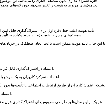
دینامیک‌های مربوط به هویت را تغییر می‌دهد چون لایه‌های معمول
تأیید هویت اغلب خط دفاع اول برای اشتراک‌گذاری فایل امن اس
سیستم‌های مدیریت هویت (مانند ورود یکپارچه، تأیید هویت چندمرحله‌ای) معمولاً با پلتفرم‌های اشتراک‌گذاری ادغام می‌شوند تا کنترل دسترسی بر اساس مدارک و نقش‌های تأیید شده اعمال شود.
با این حال، تأیید هویت ممکن است باعث ایجاد اصطکاک در جریان‌های
اعتماد در اشتراک‌گذاری فایل فراتر از هویت است و شامل فرضیات درباره قابلیت اطمینان، نیت‌ها و بهداشت امنیتی همه طرف‌های درگیر می‌شود. چند مدل اعتماد وجود دارد:
کاربران به یک مرجع یا پلتفرم قابل اعتماد برای تأیید هویت و اجرای سیاست‌های امنیتی متکی هستند (مثلاً سرورهای فایل شرکت، ارائه‌دهندگان فضای ابری).
اعتماد متمرکز:
کاربران از طریق ارتباطات اجتماعی یا تأییدیه‌ها بدون یک مرجع مرکزی اعتماد برقرار می‌کنند. این مدل در برخی اشتراک‌گذاری‌های همتا به همتا و تبادل کلیدهای رمزنگاری استفاده می‌شود.
شبکه اعتماد:
فرض می‌کند هیچ اعتماد ذاتی به هویت‌ها یا دستگاه‌ها وجود ندارد و به جای آن تأیید مداوم و اصول حداقل امتیاز را اجرایی می‌کند.
اعتماد 
هر یک از این مدل‌ها بر طراحی سرویس‌های اشتراک‌گذاری فایل و نحوه