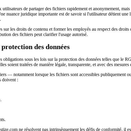
tilisateurs de partager des fichiers rapidement et anonymement, mais la 
e. Une nuance juridique importante est de savoir si l'utilisateur détient un
.
nes sur les droits de contenu et former les employés au respect des droits 
bution des fichiers peut clarifier l'usage autorisé.
a protection des données
s obligations sous les lois sur la protection des données telles que le
s soient traitées de manière légale, transparente, et avec des mesures 
chiers — notamment lorsque les fichiers sont accessibles publiquement o
s doivent :
.
nts.
ze.com ne résolvent pas intrinsèquement les défis de conformité, il est 