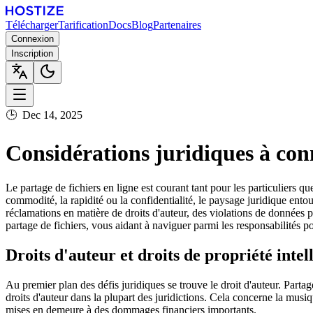
Télécharger
Tarification
Docs
Blog
Partenaires
Connexion
Inscription
🕒
Dec 14, 2025
Considérations juridiques à conn
Le partage de fichiers en ligne est courant tant pour les particuliers q
commodité, la rapidité ou la confidentialité, le paysage juridique entour
réclamations en matière de droits d'auteur, des violations de données 
partage de fichiers, vous aidant à naviguer parmi les responsabilités pot
Droits d'auteur et droits de propriété intel
Au premier plan des défis juridiques se trouve le droit d'auteur. Parta
droits d'auteur dans la plupart des juridictions. Cela concerne la musi
mises en demeure à des dommages financiers importants.