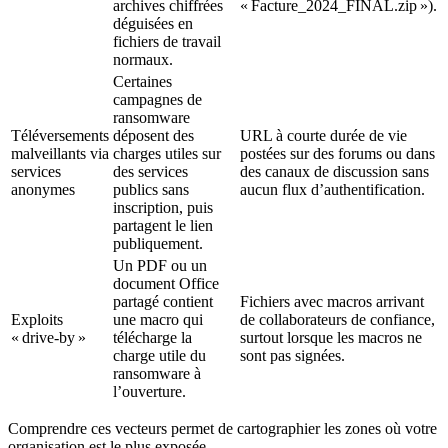
archives chiffrées
« Facture_2024_FINAL.zip »).
déguisées en
fichiers de travail
normaux.
Certaines
campagnes de
ransomware
Téléversements
déposent des
URL à courte durée de vie
malveillants via
charges utiles sur
postées sur des forums ou dans
services
des services
des canaux de discussion sans
anonymes
publics sans
aucun flux d’authentification.
inscription, puis
partagent le lien
publiquement.
Un PDF ou un
document Office
partagé contient
Fichiers avec macros arrivant
Exploits
une macro qui
de collaborateurs de confiance,
« drive‑by »
télécharge la
surtout lorsque les macros ne
charge utile du
sont pas signées.
ransomware à
l’ouverture.
Comprendre ces vecteurs permet de cartographier les zones où votre
organisation est le plus exposée.