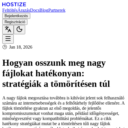
Feltöltés
Árazás
Docs
Blog
Partnerek
Bejelentkezés
Regisztráció
🕒
Jan 18, 2026
Hogyan osszunk meg nagy
fájlokat hatékonyan:
stratégiák a tömörítésen túl
A nagy fájlok megosztása továbbra is kihívást jelent sok felhasználó
számára az internetsebességek és a felhőtárhely fejlődése ellenére. A
fájlok tömörítése gyakran az első megoldás, de jelentős
kompromisszumokat vonhat maga után, például időigényességet,
minőségvesztést vagy kompatibilitási problémákat. Ez a cikk
hatékony stratégiákat mutat be a tömörítésen túli nagy fájlok