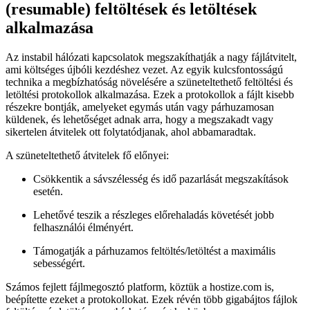
(resumable) feltöltések és letöltések
alkalmazása
Az instabil hálózati kapcsolatok megszakíthatják a nagy fájlátvitelt,
ami költséges újbóli kezdéshez vezet. Az egyik kulcsfontosságú
technika a megbízhatóság növelésére a szüneteltethető feltöltési és
letöltési protokollok alkalmazása. Ezek a protokollok a fájlt kisebb
részekre bontják, amelyeket egymás után vagy párhuzamosan
küldenek, és lehetőséget adnak arra, hogy a megszakadt vagy
sikertelen átvitelek ott folytatódjanak, ahol abbamaradtak.
A szüneteltethető átvitelek fő előnyei:
Csökkentik a sávszélesség és idő pazarlását megszakítások
esetén.
Lehetővé teszik a részleges előrehaladás követését jobb
felhasználói élményért.
Támogatják a párhuzamos feltöltés/letöltést a maximális
sebességért.
Számos fejlett fájlmegosztó platform, köztük a hostize.com is,
beépítette ezeket a protokollokat. Ezek révén több gigabájtos fájlok