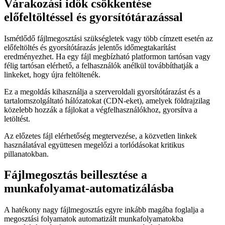
Várakozási idők csökkentése
előfeltöltéssel és gyorsítótárazással
Ismétlődő fájlmegosztási szükségletek vagy több címzett esetén az
előfeltöltés és gyorsítótárazás jelentős időmegtakarítást
eredményezhet. Ha egy fájl megbízható platformon tartósan vagy
félig tartósan elérhető, a felhasználók anélkül továbbíthatják a
linkeket, hogy újra feltöltenék.
Ez a megoldás kihasználja a szerveroldali gyorsítótárazást és a
tartalomszolgáltató hálózatokat (CDN-eket), amelyek földrajzilag
közelebb hozzák a fájlokat a végfelhasználókhoz, gyorsítva a
letöltést.
Az előzetes fájl elérhetőség megtervezése, a közvetlen linkek
használatával együttesen megelőzi a torlódásokat kritikus
pillanatokban.
Fájlmegosztás beillesztése a
munkafolyamat-automatizálásba
A hatékony nagy fájlmegosztás egyre inkább magába foglalja a
megosztási folyamatok automatizált munkafolyamatokba