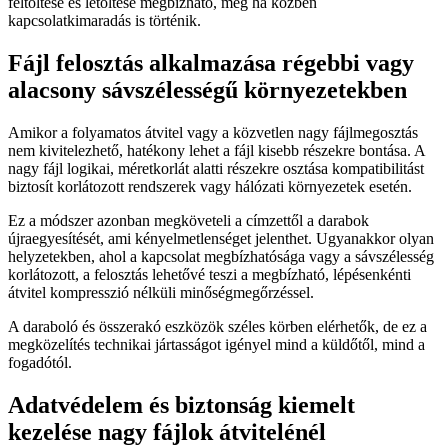
feltöltése és letöltése megbízható, még ha közben
kapcsolatkimaradás is történik.
Fájl felosztás alkalmazása régebbi vagy
alacsony sávszélességű környezetekben
Amikor a folyamatos átvitel vagy a közvetlen nagy fájlmegosztás
nem kivitelezhető, hatékony lehet a fájl kisebb részekre bontása. A
nagy fájl logikai, méretkorlát alatti részekre osztása kompatibilitást
biztosít korlátozott rendszerek vagy hálózati környezetek esetén.
Ez a módszer azonban megköveteli a címzettől a darabok
újraegyesítését, ami kényelmetlenséget jelenthet. Ugyanakkor olyan
helyzetekben, ahol a kapcsolat megbízhatósága vagy a sávszélesség
korlátozott, a felosztás lehetővé teszi a megbízható, lépésenkénti
átvitel kompresszió nélküli minőségmegőrzéssel.
A daraboló és összerakó eszközök széles körben elérhetők, de ez a
megközelítés technikai jártasságot igényel mind a küldőtől, mind a
fogadótól.
Adatvédelem és biztonság kiemelt
kezelése nagy fájlok átvitelénél