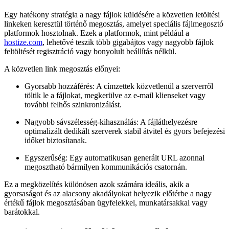
Egy hatékony stratégia a nagy fájlok küldésére a közvetlen letöltési
linkeken keresztül történő megosztás, amelyet speciális fájlmegosztó
platformok hosztolnak. Ezek a platformok, mint például a
hostize.com
, lehetővé teszik több gigabájtos vagy nagyobb fájlok
feltöltését regisztráció vagy bonyolult beállítás nélkül.
A közvetlen link megosztás előnyei:
Gyorsabb hozzáférés:
A címzettek közvetlenül a szerverről
töltik le a fájlokat, megkerülve az e-mail klienseket vagy
további felhős szinkronizálást.
Nagyobb sávszélesség-kihasználás:
A fájláthelyezésre
optimalizált dedikált szerverek stabil átvitel és gyors befejezési
időket biztosítanak.
Egyszerűség:
Egy automatikusan generált URL azonnal
megosztható bármilyen kommunikációs csatornán.
Ez a megközelítés különösen azok számára ideális, akik a
gyorsaságot és az alacsony akadályokat helyezik előtérbe a nagy
értékű fájlok megosztásában ügyfelekkel, munkatársakkal vagy
barátokkal.