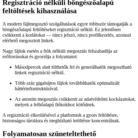
Regisztráció nélküli böngészőalapú
feltöltések kihasználása
A modern fájlmegosztó szolgáltatások egyre többször támogatják a
böngészőalapú feltöltéseket regisztráció nélkül. Ez jelentősen
csökkenti a korlátokat — nincs jelszó, nincs profilkezelés, azonnal
elérhető megosztott linkek.
Nagy fájlok esetén a fiók nélküli megosztás felszabadítja az
erőforrásokat és gyorsítja a folyamatot:
Másodpercek alatt tölthetők fel és generálhatók megosztható
linkek regisztráció nélkül.
Több száz gigabájtos fájlok továbbíthatók optimalizált
háttérinfrastruktúrával.
Az anonim megosztás csökkenti az adatvédelmi kockázatokat,
melyek a felhőalapú fiókokhoz kötődnek.
A regisztráció elkerülésével a platformok a gyors feltöltésre,
biztonságos tárolásra és megbízható letöltésre koncentrálnak.
Folyamatosan szüneteltethető