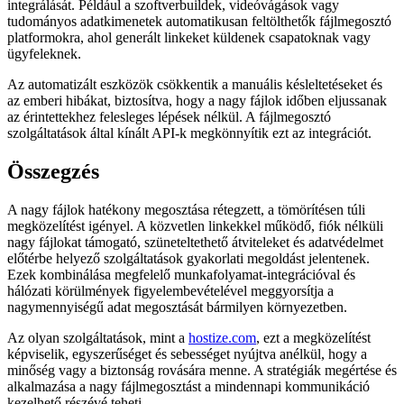
integrálását. Például a szoftverbuildek, videóvágások vagy
tudományos adatkimenetek automatikusan feltölthetők fájlmegosztó
platformokra, ahol generált linkeket küldenek csapatoknak vagy
ügyfeleknek.
Az automatizált eszközök csökkentik a manuális késleltetéseket és
az emberi hibákat, biztosítva, hogy a nagy fájlok időben eljussanak
az érintettekhez felesleges lépések nélkül. A fájlmegosztó
szolgáltatások által kínált API-k megkönnyítik ezt az integrációt.
Összegzés
A nagy fájlok hatékony megosztása rétegzett, a tömörítésen túli
megközelítést igényel. A közvetlen linkekkel működő, fiók nélküli
nagy fájlokat támogató, szüneteltethető átviteleket és adatvédelmet
előtérbe helyező szolgáltatások gyakorlati megoldást jelentenek.
Ezek kombinálása megfelelő munkafolyamat-integrációval és
hálózati körülmények figyelembevételével meggyorsítja a
nagymennyiségű adat megosztását bármilyen környezetben.
Az olyan szolgáltatások, mint a
hostize.com
, ezt a megközelítést
képviselik, egyszerűséget és sebességet nyújtva anélkül, hogy a
minőség vagy a biztonság rovására menne. A stratégiák megértése és
alkalmazása a nagy fájlmegosztást a mindennapi kommunikáció
kezelhető részévé teheti.