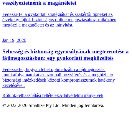
veszélyeztetnénk a magánéletet
Fedezze fel a gyakorlati stratégiákat és szakértői tippeket az
érzékeny fájlok biztonságos online megosztásához, miközben
megőrzi a magánéletet és az irányítást.
Jan 19, 2026
Sebesség és biztonság egyensúlyának megteremtése a
fájlmegosztásban: egy gyakorlati megközelítés
Fedezze fel, hogyan lehet optimalizálni a fájlmegosztási
munkafolyamatokat az azonnali hozzáférés és a megbízható
biztonsági intézkedések közötti kompromisszumok hatékony
kezelésével.
Rólunk
Felhasználási feltételek
Adatvédelmi irányelvek
© 2022-
2026
Smallize Pty Ltd.
Minden jog fenntartva.