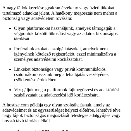
A nagy fájlok kezelése gyakran érzékeny vagy üzleti titkokat
tartalmazó adatokat jelent. A hatékony megosztás nem mehet a
biztonság vagy adatvédelem rovására:
Olyan platformokat használjunk, amelyek támogatják a
végpontok közötti titkosítást vagy az adatok biztonságos
tárolását.
Preferáljuk azokat a szolgáltatásokat, amelyek nem
igényelnek kötelező regisztrációt, ezzel minimalizálva a
személyes adatvédelmi kockázatokat.
Linkeket biztonságos vagy privát kommunikációs
csatornákon osszunk meg a lehallgatás veszélyének
csökkentése érdekében.
Vizsgáljuk meg a platformok fájlmegőrzési és adat-törlési
szabályzatait az adatkezelési idő korlátozására.
A hostize.com példája egy olyan szolgáltatásnak, amely az
adatvédelmet és az egyszerűséget helyezi előtérbe, lehetővé téve
nagy fájlok biztonságos megosztását felesleges adatgyűjtés vagy
hosszú távú tárolás nélkül.