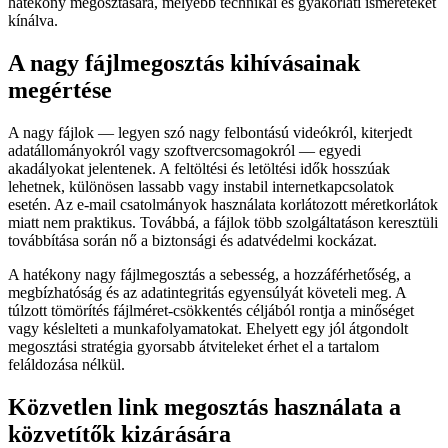
hatékony megosztására, mélyebb technikai és gyakorlati ismereteket
kínálva.
A nagy fájlmegosztás kihívásainak
megértése
A nagy fájlok — legyen szó nagy felbontású videókról, kiterjedt
adatállományokról vagy szoftvercsomagokról — egyedi
akadályokat jelentenek. A feltöltési és letöltési idők hosszúak
lehetnek, különösen lassabb vagy instabil internetkapcsolatok
esetén. Az e-mail csatolmányok használata korlátozott méretkorlátok
miatt nem praktikus. Továbbá, a fájlok több szolgáltatáson keresztüli
továbbítása során nő a biztonsági és adatvédelmi kockázat.
A hatékony nagy fájlmegosztás a sebesség, a hozzáférhetőség, a
megbízhatóság és az adatintegritás egyensúlyát követeli meg. A
túlzott tömörítés fájlméret-csökkentés céljából rontja a minőséget
vagy késlelteti a munkafolyamatokat. Ehelyett egy jól átgondolt
megosztási stratégia gyorsabb átviteleket érhet el a tartalom
feláldozása nélkül.
Közvetlen link megosztás használata a
közvetítők kizárására