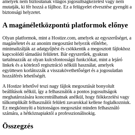
amelyek nem biztosítanak világos jogosultságkezelést vagy nem
mutatják, ki fér hozzá a fájlhoz. Ez a felügyelet elvesztése gyengíti a
biztonsági helyzetet.
A magánéletközpontú platformok előnye
Olyan platformok, mint a Hostize.com, amelyek az egyszerűséget, a
magánéletet és az anonim megosztást helyezik előtérbe,
minimalizálják az adatgyűjtést és csökkentik a megosztott fájlokhoz
kapcsolódó támadási felületet. Bár egyszerűek, gyakran
tartalmazzák az olyan kulcsfontosságú funkciókat, mint a lejáró
linkek és a kötelező regisztráció nélküli használat, amelyek
együttesen korlátozzák a visszakövethetőséget és a jogosulatlan
hozzáférés lehetőségét.
A Hostize lehetővé teszi nagy fájlok megosztását bonyolult
beállítások nélkül, így a felhasználók a pontos jogosultságok
meghatározására koncentrálhatnak anélkül, hogy fiókkezelési vagy
túlkomplikált felhasználói felületi zavarokkal kellene foglalkozniuk.
Ez megkönnyíti a biztonságos megosztást minden felhasználó
számára, a hétköznapiaktól a professzionálisokig.
Összegzés