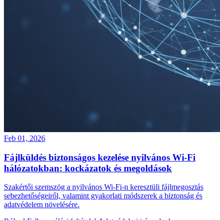
Feb 01, 2026
Fájlküldés biztonságos kezelése nyilvános Wi-Fi
hálózatokban: kockázatok és megoldások
Szakértői szemszög a nyilvános Wi-Fi-n keresztüli fájlmegosztás
sebezhetőségeiről, valamint gyakorlati módszerek a biztonság és
adatvédelem növelésére.