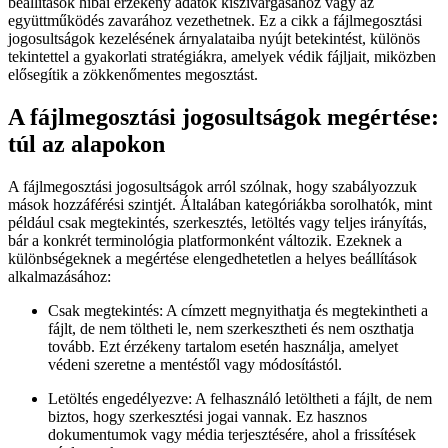
beállítások hibái érzékeny adatok kiszivárgásához vagy az
együttműködés zavarához vezethetnek. Ez a cikk a fájlmegosztási
jogosultságok kezelésének árnyalataiba nyújt betekintést, különös
tekintettel a gyakorlati stratégiákra, amelyek védik fájljait, miközben
elősegítik a zökkenőmentes megosztást.
A fájlmegosztási jogosultságok megértése:
túl az alapokon
A fájlmegosztási jogosultságok arról szólnak, hogy szabályozzuk
mások hozzáférési szintjét. Általában kategóriákba sorolhatók, mint
például csak megtekintés, szerkesztés, letöltés vagy teljes irányítás,
bár a konkrét terminológia platformonként változik. Ezeknek a
különbségeknek a megértése elengedhetetlen a helyes beállítások
alkalmazásához:
Csak megtekintés
: A címzett megnyithatja és megtekintheti a
fájlt, de nem töltheti le, nem szerkesztheti és nem oszthatja
tovább. Ezt érzékeny tartalom esetén használja, amelyet
védeni szeretne a mentéstől vagy módosítástól.
Letöltés engedélyezve
: A felhasználó letöltheti a fájlt, de nem
biztos, hogy szerkesztési jogai vannak. Ez hasznos
dokumentumok vagy média terjesztésére, ahol a frissítések