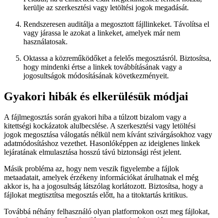
kerülje az szerkesztési vagy letöltési jogok megadását.
Rendszeresen auditálja a megosztott fájllinkeket.
Távolítsa el
vagy járassa le azokat a linkeket, amelyek már nem
használatosak.
Oktassa a közreműködőket a felelős megosztásról.
Biztosítsa,
hogy mindenki értse a linkek továbbításának vagy a
jogosultságok módosításának következményeit.
Gyakori hibák és elkerülésük módjai
A fájlmegosztás során gyakori hiba a túlzott bizalom vagy a
kitettségi kockázatok alulbecslése. A szerkesztési vagy letöltési
jogok megosztása válogatás nélkül nem kívánt szivárgásokhoz vagy
adatmódosításhoz vezethet. Hasonlóképpen az ideiglenes linkek
lejáratának elmulasztása hosszú távú biztonsági rést jelent.
Másik probléma az, hogy nem veszik figyelembe a fájlok
metaadatait, amelyek érzékeny információkat árulhatnak el még
akkor is, ha a jogosultság látszólag korlátozott. Biztosítsa, hogy a
fájlokat megtisztítsa megosztás előtt, ha a titoktartás kritikus.
Továbbá néhány felhasználó olyan platformokon oszt meg fájlokat,