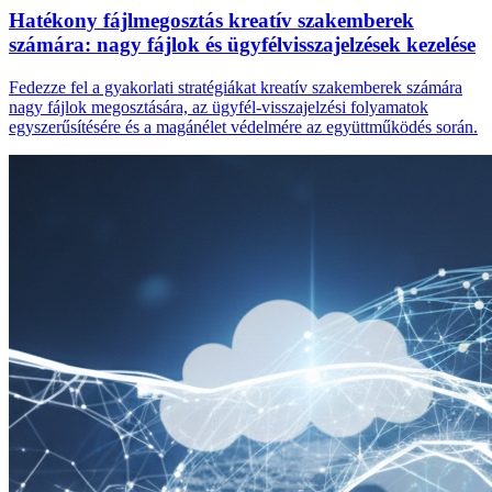
Hatékony fájlmegosztás kreatív szakemberek
számára: nagy fájlok és ügyfélvisszajelzések kezelése
Fedezze fel a gyakorlati stratégiákat kreatív szakemberek számára
nagy fájlok megosztására, az ügyfél-visszajelzési folyamatok
egyszerűsítésére és a magánélet védelmére az együttműködés során.