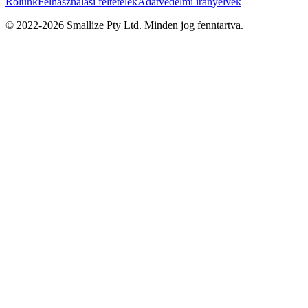
Rólunk
Felhasználási feltételek
Adatvédelmi irányelvek
© 2022-
2026
Smallize Pty Ltd.
Minden jog fenntartva.