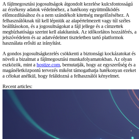
A fájlmegosztási jogosultságok átgondolt kezelése kulcsfontosságú
az érzékeny adatok védelméhez, a hatékony együttműködés
előmozdításához és a nem szándékolt kitettség megelőzéséhez. A
felhasználóknak túl kell lépniük az alapértelmezett vagy túl széles
beállításokon, és a jogosultságokat a fájl jellege és a címzettek
megbízhatósága szerint kell alakítaniuk. Az időkorlátos hozzáférés, a
jelszóvédelem és az adatvédelmet tiszteletben tartó platformok
használata erősíti az irányítást.
A gondos jogosultságkezelés csökkenti a biztonsági kockázatokat és
növeli a bizalmat a fájlmegosztási munkafolyamatokban. Az olyan
eszközök, mint a
hostize.com
, bemutatják, hogy az egyszerűség és a
magánéletközpontú tervezés miként támogathatja hatékonyan ezeket
a célokat anélkül, hogy feláldozná a felhasználói kényelmet.
Recent articles: