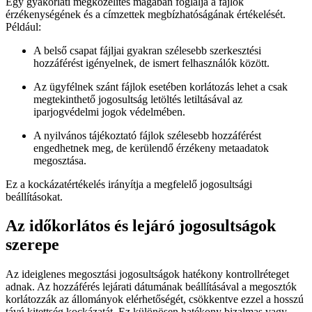
Egy gyakorlati megközelítés magában foglalja a fájlok
érzékenységének és a címzettek megbízhatóságának értékelését.
Például:
A belső csapat fájljai gyakran szélesebb szerkesztési
hozzáférést igényelnek, de ismert felhasználók között.
Az ügyfélnek szánt fájlok esetében korlátozás lehet a csak
megtekinthető jogosultság letöltés letiltásával az
iparjogvédelmi jogok védelmében.
A nyilvános tájékoztató fájlok szélesebb hozzáférést
engedhetnek meg, de kerülendő érzékeny metaadatok
megosztása.
Ez a kockázatértékelés irányítja a megfelelő jogosultsági
beállításokat.
Az időkorlátos és lejáró jogosultságok
szerepe
Az ideiglenes megosztási jogosultságok hatékony kontrollréteget
adnak. Az hozzáférés lejárati dátumának beállításával a megosztók
korlátozzák az állományok elérhetőségét, csökkentve ezzel a hosszú
távú kitettség kockázatát. Ez különösen hatékony bizalmas vagy