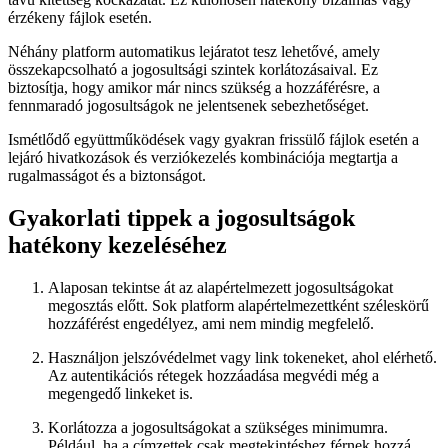
érzékeny fájlok esetén.
Néhány platform automatikus lejáratot tesz lehetővé, amely
összekapcsolható a jogosultsági szintek korlátozásaival. Ez
biztosítja, hogy amikor már nincs szükség a hozzáférésre, a
fennmaradó jogosultságok ne jelentsenek sebezhetőséget.
Ismétlődő együttműködések vagy gyakran frissülő fájlok esetén a
lejáró hivatkozások és verziókezelés kombinációja megtartja a
rugalmasságot és a biztonságot.
Gyakorlati tippek a jogosultságok
hatékony kezeléséhez
Alaposan tekintse át az alapértelmezett jogosultságokat
megosztás előtt.
Sok platform alapértelmezettként széleskörű
hozzáférést engedélyez, ami nem mindig megfelelő.
Használjon jelszóvédelmet vagy link tokeneket, ahol elérhető.
Az autentikációs rétegek hozzáadása megvédi még a
megengedő linkeket is.
Korlátozza a jogosultságokat a szükséges minimumra.
Például, ha a címzettek csak megtekintéshez férnek hozzá,