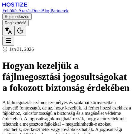
Feltöltés
Árazás
Docs
Blog
Partnerek
Bejelentkezés
Regisztráció
🕒
Jan 31, 2026
Hogyan kezeljük a
fájlmegosztási jogosultságokat
a fokozott biztonság érdekében
A fájlmegosztás számos személyes és szakmai környezetben
alapvető fontosságú, de az, hogy kezeljük, ki férhet hozzá ezekhez a
fájlokhoz, kulcsfontosságú a biztonság és a magánélet védelme
érdekében. A jogosultságok meghatározzák, hogy a címzettek mit
tehetnek a megosztott fájlokkal – megtekinthetik-e azokat,
letölthetik, szerkeszthetik vagy továbboszthatják. A jogosultsági