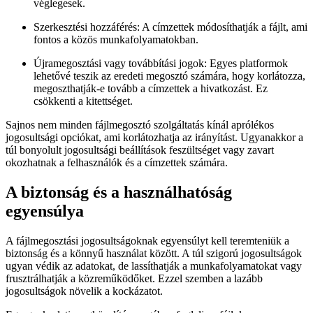
véglegesek.
Szerkesztési hozzáférés
: A címzettek módosíthatják a fájlt, ami
fontos a közös munkafolyamatokban.
Újramegosztási vagy továbbítási jogok
: Egyes platformok
lehetővé teszik az eredeti megosztó számára, hogy korlátozza,
megoszthatják-e tovább a címzettek a hivatkozást. Ez
csökkenti a kitettséget.
Sajnos nem minden fájlmegosztó szolgáltatás kínál aprólékos
jogosultsági opciókat, ami korlátozhatja az irányítást. Ugyanakkor a
túl bonyolult jogosultsági beállítások feszültséget vagy zavart
okozhatnak a felhasználók és a címzettek számára.
A biztonság és a használhatóság
egyensúlya
A fájlmegosztási jogosultságoknak egyensúlyt kell teremteniük a
biztonság és a könnyű használat között. A túl szigorú jogosultságok
ugyan védik az adatokat, de lassíthatják a munkafolyamatokat vagy
frusztrálhatják a közreműködőket. Ezzel szemben a lazább
jogosultságok növelik a kockázatot.