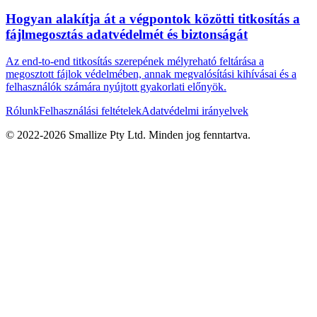
Hogyan alakítja át a végpontok közötti titkosítás a
fájlmegosztás adatvédelmét és biztonságát
Az end-to-end titkosítás szerepének mélyreható feltárása a
megosztott fájlok védelmében, annak megvalósítási kihívásai és a
felhasználók számára nyújtott gyakorlati előnyök.
Rólunk
Felhasználási feltételek
Adatvédelmi irányelvek
© 2022-
2026
Smallize Pty Ltd.
Minden jog fenntartva.