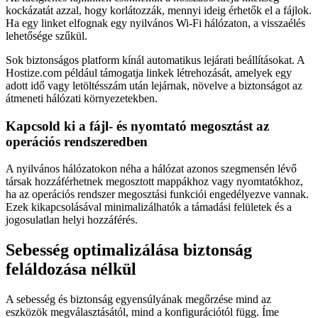
kockázatát azzal, hogy korlátozzák, mennyi ideig érhetők el a fájlok.
Ha egy linket elfognak egy nyilvános Wi-Fi hálózaton, a visszaélés
lehetősége szűkül.
Sok biztonságos platform kínál automatikus lejárati beállításokat. A
Hostize.com például támogatja linkek létrehozását, amelyek egy
adott idő vagy letöltésszám után lejárnak, növelve a biztonságot az
átmeneti hálózati környezetekben.
Kapcsold ki a fájl- és nyomtató megosztást az
operációs rendszeredben
A nyilvános hálózatokon néha a hálózat azonos szegmensén lévő
társak hozzáférhetnek megosztott mappákhoz vagy nyomtatókhoz,
ha az operációs rendszer megosztási funkciói engedélyezve vannak.
Ezek kikapcsolásával minimalizálhatók a támadási felületek és a
jogosulatlan helyi hozzáférés.
Sebesség optimalizálása biztonság
feláldozása nélkül
A sebesség és biztonság egyensúlyának megőrzése mind az
eszközök megválasztásától, mind a konfigurációtól függ. Íme