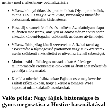
néhány mód a teljesítmény optimalizálására:
Válassz könnyű titkosítási protokollokat:
Olyan protokollok,
mint a TLS 1.3 vagy a WireGuard, biztonságos titkosítást
biztosítanak minimális késleltetéssel.
Használj streamelt feltöltést és letöltést:
Az adatfolyam alapú
fájlátviteli módszerek, amelyek az adatot már az átvitel során
elkezdik küldeni/fogadni, csökkentik az összes átvitel idejét.
Válassz földrajzilag közeli szervereket:
A fizikai távolság
csökkentése a fájlmegosztó platformok vagy VPN-szerverek
esetén csökkenti a késleltetést és növeli az átviteli sebességet.
Minimalizáld a fölösleges metaadatokat:
A felesleges
fájlinformációk csökkentése csökkenti az átvitt adat méretét és
gyorsítja a folyamatot.
Kerüld a túlterhelt hálózatokat:
Fájlokat ossz meg kevésbé
zsúfolt időszakokban, hogy elkerüld a tömeges Wi-Fi
kapcsolat miatt kialakuló lassulásokat.
Valós példa: Nagy fájlok biztonságos és
gyors megosztása a Hostize használatával