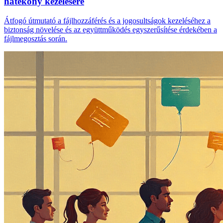
hatékony kezelésére
Átfogó útmutató a fájlhozzáférés és a jogosultságok kezeléséhez a
biztonság növelése és az együttműködés egyszerűsítése érdekében a
fájlmegosztás során.