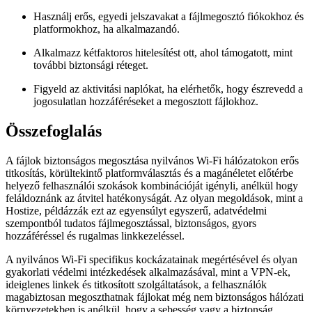
Használj erős, egyedi jelszavakat a fájlmegosztó fiókokhoz és
platformokhoz, ha alkalmazandó.
Alkalmazz kétfaktoros hitelesítést ott, ahol támogatott, mint
további biztonsági réteget.
Figyeld az aktivitási naplókat, ha elérhetők, hogy észrevedd a
jogosulatlan hozzáféréseket a megosztott fájlokhoz.
Összefoglalás
A fájlok biztonságos megosztása nyilvános Wi-Fi hálózatokon erős
titkosítás, körültekintő platformválasztás és a magánéletet előtérbe
helyező felhasználói szokások kombinációját igényli, anélkül hogy
feláldoznánk az átvitel hatékonyságát. Az olyan megoldások, mint a
Hostize, példázzák ezt az egyensúlyt egyszerű, adatvédelmi
szempontból tudatos fájlmegosztással, biztonságos, gyors
hozzáféréssel és rugalmas linkkezeléssel.
A nyilvános Wi-Fi specifikus kockázatainak megértésével és olyan
gyakorlati védelmi intézkedések alkalmazásával, mint a VPN-ek,
ideiglenes linkek és titkosított szolgáltatások, a felhasználók
magabiztosan megoszthatnak fájlokat még nem biztonságos hálózati
környezetekben is anélkül, hogy a sebesség vagy a biztonság