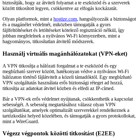
biztosítják, hogy az átviteli folyamat a te eszközöd és a szerverek
között titkosított legyen, csökkentve az elfogás kockázatát.
Olyan platformok, mint a
hostize.com
, hangsúlyozzák a biztonságot
és a magánélet védelmét, miközben támogatják a gyors
fájlfeltöltéseket és letöltéseket kötelező regisztráció nélkül, így
jobban megfelelnek a nyilvános Wi-Fi környezetben, mint a
hagyományos, titkosítatlan átvitelű módszerek.
Használj virtuális magánhálózatokat (VPN-eket)
A VPN titkosítja a hálózati forgalmat a te eszközöd és egy
megbízható szerver között, hatékonyan védve a nyilvános Wi-Fi
hálózaton történő fájlátvitelt a közeli támadóktól. Egy megbízható
VPN szolgáltatás használata erős biztonsági réteget ad hozzá,
titkosítja az adatokat átvitel közben és elfedi az IP-címed.
Bár a VPN-ek erős védelmet nyújtanak, csökkenthetik a kapcsolat
sebességét. A sebesség megtartásához válassz olyan VPN
szolgáltatókat, amelyek optimalizált szerverekkel rendelkeznek a
tartózkodási helyed közelében, és támogatják a gyors protokollokat,
mint a WireGuard.
Végezz végpontok közötti titkosítást (E2EE)