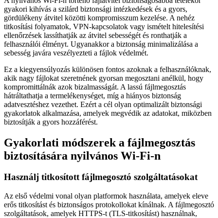
A nyilvános Wi-Fi-n történő fájlátvitel biztonságosabbá tételekor
gyakori kihívás a szilárd biztonsági intézkedések és a gyors,
gördülékeny átvitel közötti kompromisszum kezelése. A nehéz
titkosítási folyamatok, VPN-kapcsolatok vagy ismételt hitelesítési
ellenőrzések lassíthatják az átvitel sebességét és ronthatják a
felhasználói élményt. Ugyanakkor a biztonság minimalizálása a
sebesség javára veszélyezteti a fájlok védelmét.
Ez a kiegyensúlyozás különösen fontos azoknak a felhasználóknak,
akik nagy fájlokat szeretnének gyorsan megosztani anélkül, hogy
kompromittálnák azok bizalmasságát. A lassú fájlmegosztás
hátráltathatja a termelékenységet, míg a hiányos biztonság
adatvesztéshez vezethet. Ezért a cél olyan optimalizált biztonsági
gyakorlatok alkalmazása, amelyek megvédik az adatokat, miközben
biztosítják a gyors hozzáférést.
Gyakorlati módszerek a fájlmegosztás
biztosítására nyilvános Wi-Fi-n
Használj titkosított fájlmegosztó szolgáltatásokat
Az első védelmi vonal olyan platformok használata, amelyek eleve
erős titkosítást és biztonságos protokollokat kínálnak. A fájlmegosztó
szolgáltatások, amelyek HTTPS-t (TLS-titkosítást) használnak,