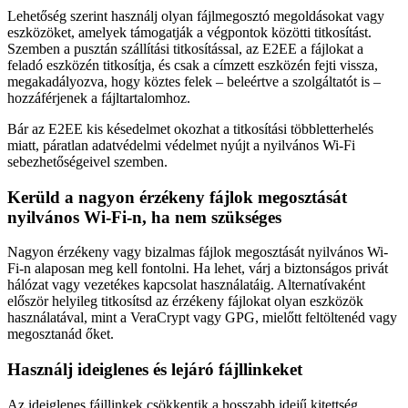
Lehetőség szerint használj olyan fájlmegosztó megoldásokat vagy
eszközöket, amelyek támogatják a végpontok közötti titkosítást.
Szemben a pusztán szállítási titkosítással, az E2EE a fájlokat a
feladó eszközén titkosítja, és csak a címzett eszközén fejti vissza,
megakadályozva, hogy köztes felek – beleértve a szolgáltatót is –
hozzáférjenek a fájltartalomhoz.
Bár az E2EE kis késedelmet okozhat a titkosítási többletterhelés
miatt, páratlan adatvédelmi védelmet nyújt a nyilvános Wi-Fi
sebezhetőségeivel szemben.
Kerüld a nagyon érzékeny fájlok megosztását
nyilvános Wi-Fi-n, ha nem szükséges
Nagyon érzékeny vagy bizalmas fájlok megosztását nyilvános Wi-
Fi-n alaposan meg kell fontolni. Ha lehet, várj a biztonságos privát
hálózat vagy vezetékes kapcsolat használatáig. Alternatívaként
először helyileg titkosítsd az érzékeny fájlokat olyan eszközök
használatával, mint a VeraCrypt vagy GPG, mielőtt feltöltenéd vagy
megosztanád őket.
Használj ideiglenes és lejáró fájllinkeket
Az ideiglenes fájllinkek csökkentik a hosszabb idejű kitettség