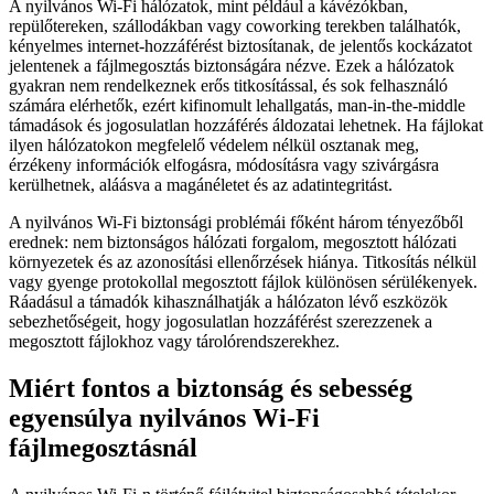
A nyilvános Wi-Fi hálózatok, mint például a kávézókban,
repülőtereken, szállodákban vagy coworking terekben találhatók,
kényelmes internet-hozzáférést biztosítanak, de jelentős kockázatot
jelentenek a fájlmegosztás biztonságára nézve. Ezek a hálózatok
gyakran nem rendelkeznek erős titkosítással, és sok felhasználó
számára elérhetők, ezért kifinomult lehallgatás, man-in-the-middle
támadások és jogosulatlan hozzáférés áldozatai lehetnek. Ha fájlokat
ilyen hálózatokon megfelelő védelem nélkül osztanak meg,
érzékeny információk elfogásra, módosításra vagy szivárgásra
kerülhetnek, aláásva a magánéletet és az adatintegritást.
A nyilvános Wi-Fi biztonsági problémái főként három tényezőből
erednek: nem biztonságos hálózati forgalom, megosztott hálózati
környezetek és az azonosítási ellenőrzések hiánya. Titkosítás nélkül
vagy gyenge protokollal megosztott fájlok különösen sérülékenyek.
Ráadásul a támadók kihasználhatják a hálózaton lévő eszközök
sebezhetőségeit, hogy jogosulatlan hozzáférést szerezzenek a
megosztott fájlokhoz vagy tárolórendszerekhez.
Miért fontos a biztonság és sebesség
egyensúlya nyilvános Wi-Fi
fájlmegosztásnál