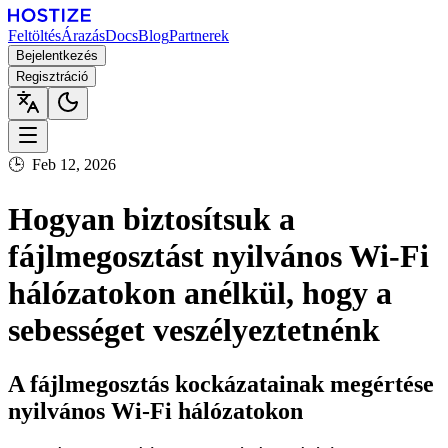
Feltöltés
Árazás
Docs
Blog
Partnerek
Bejelentkezés
Regisztráció
🕒
Feb 12, 2026
Hogyan biztosítsuk a
fájlmegosztást nyilvános Wi-Fi
hálózatokon anélkül, hogy a
sebességet veszélyeztetnénk
A fájlmegosztás kockázatainak megértése
nyilvános Wi-Fi hálózatokon