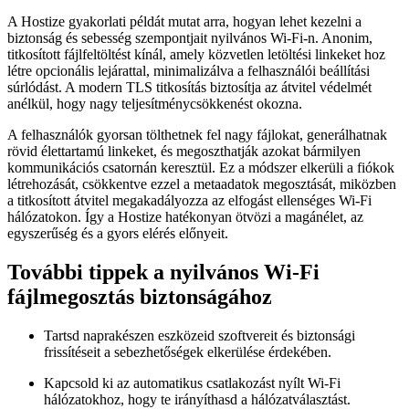
A Hostize gyakorlati példát mutat arra, hogyan lehet kezelni a
biztonság és sebesség szempontjait nyilvános Wi-Fi-n. Anonim,
titkosított fájlfeltöltést kínál, amely közvetlen letöltési linkeket hoz
létre opcionális lejárattal, minimalizálva a felhasználói beállítási
súrlódást. A modern TLS titkosítás biztosítja az átvitel védelmét
anélkül, hogy nagy teljesítménycsökkenést okozna.
A felhasználók gyorsan tölthetnek fel nagy fájlokat, generálhatnak
rövid élettartamú linkeket, és megoszthatják azokat bármilyen
kommunikációs csatornán keresztül. Ez a módszer elkerüli a fiókok
létrehozását, csökkentve ezzel a metaadatok megosztását, miközben
a titkosított átvitel megakadályozza az elfogást ellenséges Wi-Fi
hálózatokon. Így a Hostize hatékonyan ötvözi a magánélet, az
egyszerűség és a gyors elérés előnyeit.
További tippek a nyilvános Wi-Fi
fájlmegosztás biztonságához
Tartsd naprakészen eszközeid szoftvereit és biztonsági
frissítéseit a sebezhetőségek elkerülése érdekében.
Kapcsold ki az automatikus csatlakozást nyílt Wi-Fi
hálózatokhoz, hogy te irányíthasd a hálózatválasztást.