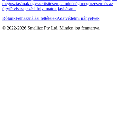
megosztásának egyszerűsítésére, a minőség megőrzésére és az
ügyfélvisszajelzési folyamatok javítására.
Rólunk
Felhasználási feltételek
Adatvédelmi irányelvek
© 2022-
2026
Smallize Pty Ltd.
Minden jog fenntartva.