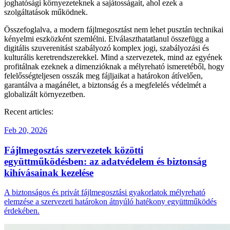
joghatósági környezeteknek a sajátosságait, ahol ezek a
szolgáltatások működnek.
Összefoglalva, a modern fájlmegosztást nem lehet pusztán technikai
kényelmi eszközként szemlélni. Elválaszthatatlanul összefügg a
digitális szuverenitást szabályozó komplex jogi, szabályozási és
kulturális keretrendszerekkel. Mind a szervezetek, mind az egyének
profitálnak ezeknek a dimenzióknak a mélyreható ismeretéből, hogy
felelősségteljesen osszák meg fájljaikat a határokon átívelően,
garantálva a magánélet, a biztonság és a megfelelés védelmét a
globalizált környezetben.
Recent articles:
Feb 20, 2026
Fájlmegosztás szervezetek közötti
együttműködésben: az adatvédelem és biztonság
kihívásainak kezelése
A biztonságos és privát fájlmegosztási gyakorlatok mélyreható
elemzése a szervezeti határokon átnyúló hatékony együttműködés
érdekében.