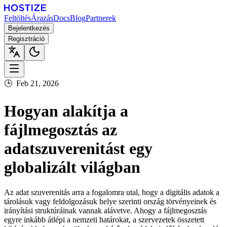
Feltöltés
Árazás
Docs
Blog
Partnerek
Bejelentkezés
Regisztráció
🕒
Feb 21, 2026
Hogyan alakítja a
fájlmegosztás az
adatszuverenitást egy
globalizált világban
Az adat szuverenitás arra a fogalomra utal, hogy a digitális adatok a
tárolásuk vagy feldolgozásuk helye szerinti ország törvényeinek és
irányítási struktúráinak vannak alávetve. Ahogy a fájlmegosztás
egyre inkább átlépi a nemzeti határokat, a szervezetek összetett