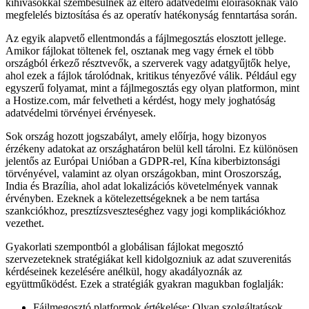
kihívásokkal szembesülnek az eltérő adatvédelmi előírásoknak való
megfelelés biztosítása és az operatív hatékonyság fenntartása során.
Az egyik alapvető ellentmondás a fájlmegosztás elosztott jellege.
Amikor fájlokat töltenek fel, osztanak meg vagy érnek el több
országból érkező résztvevők, a szerverek vagy adatgyűjtők helye,
ahol ezek a fájlok tárolódnak, kritikus tényezővé válik. Például egy
egyszerű folyamat, mint a fájlmegosztás egy olyan platformon, mint
a Hostize.com, már felvetheti a kérdést, hogy mely joghatóság
adatvédelmi törvényei érvényesek.
Sok ország hozott jogszabályt, amely előírja, hogy bizonyos
érzékeny adatokat az országhatáron belül kell tárolni. Ez különösen
jelentős az Európai Unióban a GDPR-rel, Kína kiberbiztonsági
törvényével, valamint az olyan országokban, mint Oroszország,
India és Brazília, ahol adat lokalizációs követelmények vannak
érvényben. Ezeknek a kötelezettségeknek a be nem tartása
szankciókhoz, presztízsveszteséghez vagy jogi komplikációkhoz
vezethet.
Gyakorlati szempontból a globálisan fájlokat megosztó
szervezeteknek stratégiákat kell kidolgozniuk az adat szuverenitás
kérdéseinek kezelésére anélkül, hogy akadályoznák az
együttműködést. Ezek a stratégiák gyakran magukban foglalják:
Fájlmegosztó platformok értékelése:
Olyan szolgáltatások