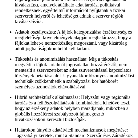
kiválasztása, amelyek átlátható adat tárolási politikával
rendelkeznek, egyértelmű információt nyújtanak a fizikai
szerverek helyéről és lehetőséget adnak a szerver régiók
kiválasztására.
Adatok osztályozása:
A fájlok kategorizálása érzékenység és
megfelelőségi követelmények alapján meghatározza, hogy a
fájlokat lehet-e nemzetközileg megosztani, vagy kizárólag
adott joghatóságokon belül kell tartani.
Titkosítás és anonimizálás használata:
Míg a titkosítás
megvédi a fájlok tartalmát jogosulatlan hozzáféréstől, nem
mentesíti a szervezeteket az adat szuverenitással kapcsolatos
törvények betartása alól. Ugyanakkor bizonyos anonimizálási
technikák csökkenthetik a szabályozási kör hatókörét
személyes azonosítók eltávolításával.
Hibrid architektúrák alkalmazása:
Helyszíni vagy regionális
tárolás és a felhőszolgáltatások kombinációja lehetővé teszi,
hogy az érzékeny adatok helyben maradjanak, miközben a
globális hozzáférést szabályozott fájlmegosztó
hivatkozásokon keresztül biztosítják.
Határokon átnyúló adatátviteli mechanizmusok megértése:
Jogszabályi keretek, mint a Standard Szerződéses Záradékok