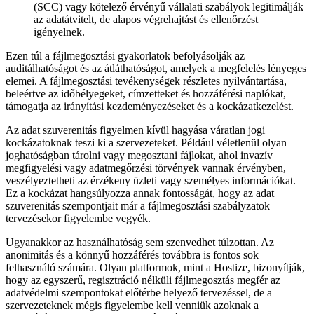
(SCC) vagy kötelező érvényű vállalati szabályok legitimálják
az adatátvitelt, de alapos végrehajtást és ellenőrzést
igényelnek.
Ezen túl a fájlmegosztási gyakorlatok befolyásolják az
auditálhatóságot és az átláthatóságot, amelyek a megfelelés lényeges
elemei. A fájlmegosztási tevékenységek részletes nyilvántartása,
beleértve az időbélyegeket, címzetteket és hozzáférési naplókat,
támogatja az irányítási kezdeményezéseket és a kockázatkezelést.
Az adat szuverenitás figyelmen kívül hagyása váratlan jogi
kockázatoknak teszi ki a szervezeteket. Például véletlenül olyan
joghatóságban tárolni vagy megosztani fájlokat, ahol invazív
megfigyelési vagy adatmegőrzési törvények vannak érvényben,
veszélyeztetheti az érzékeny üzleti vagy személyes információkat.
Ez a kockázat hangsúlyozza annak fontosságát, hogy az adat
szuverenitás szempontjait már a fájlmegosztási szabályzatok
tervezésekor figyelembe vegyék.
Ugyanakkor az használhatóság sem szenvedhet túlzottan. Az
anonimitás és a könnyű hozzáférés továbbra is fontos sok
felhasználó számára. Olyan platformok, mint a Hostize, bizonyítják,
hogy az egyszerű, regisztráció nélküli fájlmegosztás megfér az
adatvédelmi szempontokat előtérbe helyező tervezéssel, de a
szervezeteknek mégis figyelembe kell venniük azoknak a