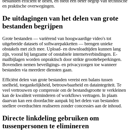
bestanden efficiënt te delen, en biedt een beter begrip van technische
en praktische overwegingen.
De uitdagingen van het delen van grote
bestanden begrijpen
Grote bestanden — variërend van hoogwaardige video's tot
uitgebreide datasets of softwarepakketten — brengen unieke
obstakels met zich mee. Upload- en downloadtijden kunnen lang
zijn, vooral bij langzame of onstabiele internetverbindingen. E-
mailbijlagen worden onpraktisch door strikte groottebeperkingen.
Bovendien nemen beveiligings- en privacyzorgen toe wanneer
bestanden via meerdere diensten gaan.
Efficiënt delen van grote bestanden vereist een balans tussen
snelheid, toegankelijkheid, betrouwbaarheid en dataintegriteit. Te
veel vertrouwen op compressie om de bestandsgrootte te verkleinen
kan de kwaliteit verminderen of workflows vertragen. In plaats
daarvan kan een doordachte aanpak bij het delen van bestanden
snellere overdrachten realiseren zonder concessies aan de inhoud.
Directe linkdeling gebruiken om
tussenpersonen te elimineren