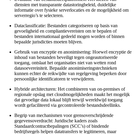
diensten met transparante datastoringbeleid, duidelijke
informatie over fysieke serverlocaties en de mogelijkheid om
serverregio’s te selecteren.
Dataclassificatie:
Bestanden categoriseren op basis van
gevoeligheid en compliantievereisten om te bepalen of
bestanden internationaal gedeeld mogen worden of binnen
bepaalde jurisdicties moeten blijven.
Gebruik van encryptie en anonimisering:
Hoewel encryptie de
inhoud van bestanden beveiligt tegen ongeautoriseerde
toegang, ontslaat het organisaties niet van wetten rond
datasoevereiniteit. Bepaalde anonimiseringstechnieken
kunnen echter de reikwijdte van regelgeving beperken door
persoonlijke identificatoren te verwijderen.
Hybride architecturen:
Het combineren van on-premises of
regionale opslag met cloudmogelijkheden maakt het mogelijk
dat gevoelige data lokaal blijft terwijl wereldwijd toegang
wordt gefaciliteerd via gecontroleerde bestandsdeellinks.
Begrip van mechanismen voor grensoverschrijdende
gegevensoverdracht:
Juridische kaders zoals
Standaardcontractbepalingen (SCC’s) of bindende
bedrijfsregels helpen datatransfers te legitimeren, maar