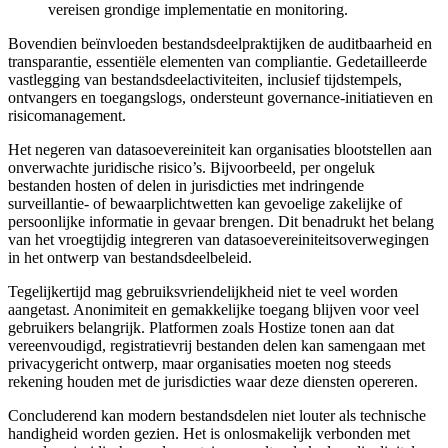
vereisen grondige implementatie en monitoring.
Bovendien beïnvloeden bestandsdeelpraktijken de auditbaarheid en
transparantie, essentiële elementen van compliantie. Gedetailleerde
vastlegging van bestandsdeelactiviteiten, inclusief tijdstempels,
ontvangers en toegangslogs, ondersteunt governance-initiatieven en
risicomanagement.
Het negeren van datasoevereiniteit kan organisaties blootstellen aan
onverwachte juridische risico’s. Bijvoorbeeld, per ongeluk
bestanden hosten of delen in jurisdicties met indringende
surveillantie- of bewaarplichtwetten kan gevoelige zakelijke of
persoonlijke informatie in gevaar brengen. Dit benadrukt het belang
van het vroegtijdig integreren van datasoevereiniteitsoverwegingen
in het ontwerp van bestandsdeelbeleid.
Tegelijkertijd mag gebruiksvriendelijkheid niet te veel worden
aangetast. Anonimiteit en gemakkelijke toegang blijven voor veel
gebruikers belangrijk. Platformen zoals Hostize tonen aan dat
vereenvoudigd, registratievrij bestanden delen kan samengaan met
privacygericht ontwerp, maar organisaties moeten nog steeds
rekening houden met de jurisdicties waar deze diensten opereren.
Concluderend kan modern bestandsdelen niet louter als technische
handigheid worden gezien. Het is onlosmakelijk verbonden met