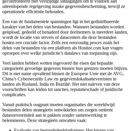
geconfronteerd met veelzijdige uitdagingen om te voldoen aan
uiteenlopende regelgeving inzake gegevensbescherming, terwijl ze
operationele efficiëntie behouden.
Een van de fundamentele spanningen ligt in het gedistribueerde
karakter van het delen van bestanden. Wanneer bestanden worden
geüpload, gedeeld of benaderd door deelnemers in meerdere landen,
wordt de locatie van servers of datacenters die deze bestanden
hosten een cruciale factor. Zelfs een eenvoudig proces zoals het
delen van bestanden via een platform als Hostize.com kan vragen
oproepen over welke jurisdictie’s datalaws van toepassing zijn.
Veel landen hebben wetten ingevoerd die eisen dat bepaalde
categorieën gevoelige gegevens binnen hun grenzen moeten blijven.
Dit is met name opvallend binnen de Europese Unie met de AVG,
China’s Cybersecurity Law en gegevenslokalisatievereisten in
landen als Rusland, India en Brazilië. Het niet naleven van deze
voorschriften kan leiden tot sancties, reputatieschade of juridische
complicaties.
Vanuit praktisch oogpunt moeten organisaties die wereldwijd
bestanden delen strategieën ontwikkelen om zorgen omtrent
datasoevereiniteit aan te pakken zonder samenwerking te
belemmeren. Deze strategieën omvatten vaak:
Evaluatie van bestandsdeelplatformen:
Het kiezen van