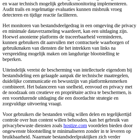
en waar technisch mogelijk gebruiksmonitoring implementeren.
Audit trails en regelmatige evaluaties kunnen misbruik vroeg
detecteren en tijdige reactie faciliteren.
Het monitoren van bestandsdeelgedrag in een omgeving die privacy
en minimale dataverzameling waardeert, kan een uitdaging zijn.
Hoewel anonieme platforms de traceerbaarheid verminderen,
kunnen gebruikers dit aanvullen met contractuele waarborgen of
gebruikmaken van diensten die het intrekken van links na
verspreiding mogelijk maken om langdurige blootstelling te
beperken.
Uiteindelijk vereist de bescherming van intellectuele eigendom bij
bestandsdeling een gelaagde aanpak die technische maatregelen,
duidelijke communicatie en bewustzijn van platformkenmerken
combineert. Het balanceren van snelheid, eenvoud en privacy met
de noodzaak om creatieve en propriëtaire activa te beschermen, is
een voortdurende uitdaging die een doordachte strategie en
zorgvuldige uitvoering vraagt.
Voor gebruikers die bestanden veilig willen delen en tegelijkertijd
controle over hun content willen behouden, kan het gebruik van
privacybewuste diensten zoals
hostize.com
voordelen bieden door
ongewenste blootstelling te minimaliseren zonder in te leveren op
bruikbaarheid. Naarmate bestandsdeelpraktijken zich verder