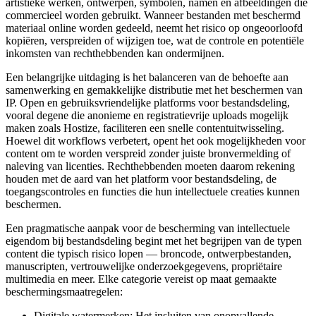
artistieke werken, ontwerpen, symbolen, namen en afbeeldingen die
commercieel worden gebruikt. Wanneer bestanden met beschermd
materiaal online worden gedeeld, neemt het risico op ongeoorloofd
kopiëren, verspreiden of wijzigen toe, wat de controle en potentiële
inkomsten van rechthebbenden kan ondermijnen.
Een belangrijke uitdaging is het balanceren van de behoefte aan
samenwerking en gemakkelijke distributie met het beschermen van
IP. Open en gebruiksvriendelijke platforms voor bestandsdeling,
vooral degene die anonieme en registratievrije uploads mogelijk
maken zoals Hostize, faciliteren een snelle contentuitwisseling.
Hoewel dit workflows verbetert, opent het ook mogelijkheden voor
content om te worden verspreid zonder juiste bronvermelding of
naleving van licenties. Rechthebbenden moeten daarom rekening
houden met de aard van het platform voor bestandsdeling, de
toegangscontroles en functies die hun intellectuele creaties kunnen
beschermen.
Een pragmatische aanpak voor de bescherming van intellectuele
eigendom bij bestandsdeling begint met het begrijpen van de typen
content die typisch risico lopen — broncode, ontwerpbestanden,
manuscripten, vertrouwelijke onderzoekgegevens, propriëtaire
multimedia en meer. Elke categorie vereist op maat gemaakte
beschermingsmaatregelen:
Digitale watermerken: Het insluiten van onopvallende