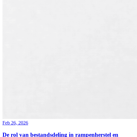
Feb 26, 2026
De rol van bestandsdeling in rampenherstel en