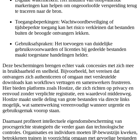
markeringen kan helpen om ongeoorloofde verspreiding terug
te traceren naar de bron.
Toegangsbeperkingen: Wachtwoordbeveiliging of
tijdsbeperkte toegang kan het risico verkleinen dat bestanden
buiten de beoogde ontvangers lekken.
Gebruiksafspraken: Het toevoegen van duidelijke
gebruiksvoorwaarden of licenties bij gedeelde bestanden
maakt toegestane handelingen helder.
Deze beschermingen brengen echter vaak concessies met zich mee
in bruikbaarheid en snelheid. Bijvoorbeeld, het vereisen dat
ontvangers zich authenticeren of omgaan met versleutelde
downloads kan workflows vertragen en samenwerkers frustreren.
Hier bieden platforms zoals Hostize, die zich richten op privacy en
eenvoud zonder verplichte registratie, een waardevol middenweg.
Hostize maakt snelle deling van grote bestanden via directe links
mogelijk, wat samenwerking vereenvoudigt wanneer urgentie en
gebruiksgemak voorop staan.
Daarnaast profiteert intellectuele eigendomsbescherming van
procesgerichte strategieën die verder gaan dan technologische
controles. Organisaties en individuen moeten IP-bewustzijn kweken,
betrokkenen trainen in voorzichtig omgaan met gevoelige bestanden