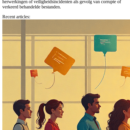
herwerkingen of veiligheidsincidenten als gevolg van corrupte of
verkeerd behandelde bestanden.
Recent articles: