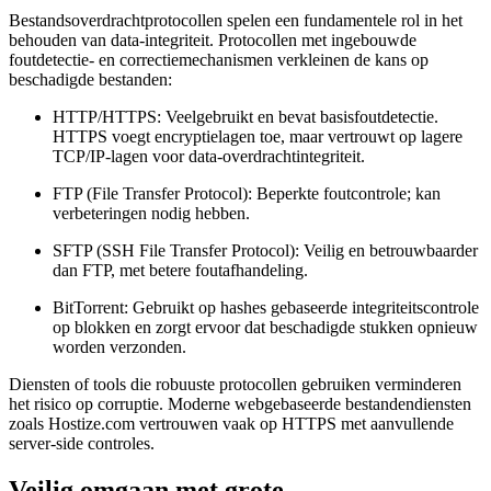
Bestandsoverdrachtprotocollen spelen een fundamentele rol in het
behouden van data-integriteit. Protocollen met ingebouwde
foutdetectie- en correctiemechanismen verkleinen de kans op
beschadigde bestanden:
HTTP/HTTPS:
Veelgebruikt en bevat basisfoutdetectie.
HTTPS voegt encryptielagen toe, maar vertrouwt op lagere
TCP/IP-lagen voor data-overdrachtintegriteit.
FTP (File Transfer Protocol):
Beperkte foutcontrole; kan
verbeteringen nodig hebben.
SFTP (SSH File Transfer Protocol):
Veilig en betrouwbaarder
dan FTP, met betere foutafhandeling.
BitTorrent:
Gebruikt op hashes gebaseerde integriteitscontrole
op blokken en zorgt ervoor dat beschadigde stukken opnieuw
worden verzonden.
Diensten of tools die robuuste protocollen gebruiken verminderen
het risico op corruptie. Moderne webgebaseerde bestandendiensten
zoals Hostize.com vertrouwen vaak op HTTPS met aanvullende
server-side controles.
Veilig omgaan met grote