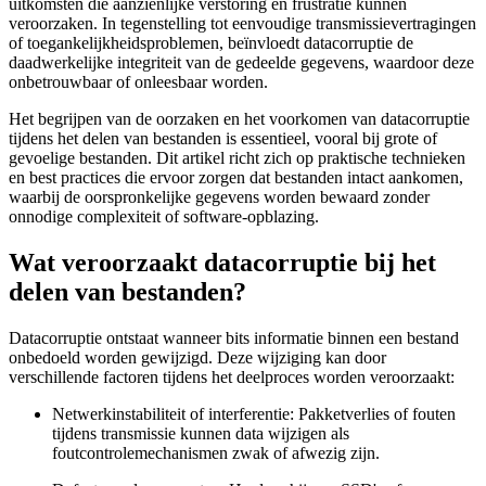
uitkomsten die aanzienlijke verstoring en frustratie kunnen
veroorzaken. In tegenstelling tot eenvoudige transmissievertragingen
of toegankelijkheidsproblemen, beïnvloedt datacorruptie de
daadwerkelijke integriteit van de gedeelde gegevens, waardoor deze
onbetrouwbaar of onleesbaar worden.
Het begrijpen van de oorzaken en het voorkomen van datacorruptie
tijdens het delen van bestanden is essentieel, vooral bij grote of
gevoelige bestanden. Dit artikel richt zich op praktische technieken
en best practices die ervoor zorgen dat bestanden intact aankomen,
waarbij de oorspronkelijke gegevens worden bewaard zonder
onnodige complexiteit of software-opblazing.
Wat veroorzaakt datacorruptie bij het
delen van bestanden?
Datacorruptie ontstaat wanneer bits informatie binnen een bestand
onbedoeld worden gewijzigd. Deze wijziging kan door
verschillende factoren tijdens het deelproces worden veroorzaakt:
Netwerkinstabiliteit of interferentie:
Pakketverlies of fouten
tijdens transmissie kunnen data wijzigen als
foutcontrolemechanismen zwak of afwezig zijn.