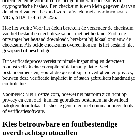
detecteren en te voorkomen is het gebruik van checksums of
cryptografische hashes. Een checksum is een klein gegeven dat van
de inhoud van een bestand wordt afgeleid met algoritmen zoals
MD5, SHA-1 of SHA-256.
Hoe het werkt:
Voor het delen berekent de verzender de checksum
van het bestand en deelt deze samen met het bestand. Zodra de
ontvanger het bestand downloadt, berekent hij lokaal opnieuw de
checksum. Als beide checksums overeenkomen, is het bestand niet
gewijzigd of beschadigd.
Dit verificatieproces vereist minimale inspanning en detecteert
robuust zelfs kleine corruptie of datamanipulatie. Veel
bestandendiensten, vooral die gericht zijn op veiligheid en privacy,
bouwen deze verificatie impliciet in of staan gebruikers handmatige
controle toe.
Voorbeeld:
Met Hostize.com, hoewel het platform zich richt op
privacy en eenvoud, kunnen gebruikers bestanden na download
nakijken door lokaal hashes te genereren met commandoregeltools
of verificatiesoftware.
Kies betrouwbare en foutbestendige
overdrachtsprotocollen