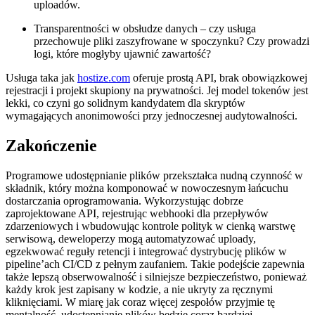
uploadów.
Transparentności w obsłudze danych
– czy usługa
przechowuje pliki zaszyfrowane w spoczynku? Czy prowadzi
logi, które mogłyby ujawnić zawartość?
Usługa taka jak
hostize.com
oferuje prostą API, brak obowiązkowej
rejestracji i projekt skupiony na prywatności. Jej model tokenów jest
lekki, co czyni go solidnym kandydatem dla skryptów
wymagających anonimowości przy jednoczesnej audytowalności.
Zakończenie
Programowe udostępnianie plików przekształca nudną czynność w
składnik, który można komponować w nowoczesnym łańcuchu
dostarczania oprogramowania. Wykorzystując dobrze
zaprojektowane API, rejestrując webhooki dla przepływów
zdarzeniowych i wbudowując kontrole polityk w cienką warstwę
serwisową, deweloperzy mogą automatyzować uploady,
egzekwować reguły retencji i integrować dystrybucję plików w
pipeline’ach CI/CD z pełnym zaufaniem. Takie podejście zapewnia
także lepszą obserwowalność i silniejsze bezpieczeństwo, ponieważ
każdy krok jest zapisany w kodzie, a nie ukryty za ręcznymi
kliknięciami. W miarę jak coraz więcej zespołów przyjmie tę
mentalność, udostępnianie plików będzie coraz bardziej