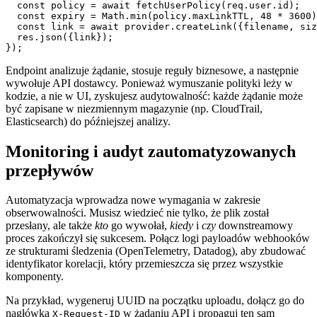
  const policy = await fetchUserPolicy(req.user.id);

  const expiry = Math.min(policy.maxLinkTTL, 48 * 3600)
  const link = await provider.createLink({filename, siz
  res.json({link});

Endpoint analizuje żądanie, stosuje reguły biznesowe, a następnie
wywołuje API dostawcy. Ponieważ wymuszanie polityki leży w
kodzie, a nie w UI, zyskujesz audytowalność: każde żądanie może
być zapisane w niezmiennym magazynie (np. CloudTrail,
Elasticsearch) do późniejszej analizy.
Monitoring i audyt zautomatyzowanych
przepływów
Automatyzacja wprowadza nowe wymagania w zakresie
obserwowalności. Musisz wiedzieć nie tylko, że plik został
przesłany, ale także
kto
go wywołał,
kiedy
i
czy
downstreamowy
proces zakończył się sukcesem. Połącz logi payloadów webhooków
ze strukturami śledzenia (OpenTelemetry, Datadog), aby zbudować
identyfikator korelacji, który przemieszcza się przez wszystkie
komponenty.
Na przykład, wygeneruj UUID na początku uploadu, dołącz go do
nagłówka
w żądaniu API i propaguj ten sam
X-Request-ID