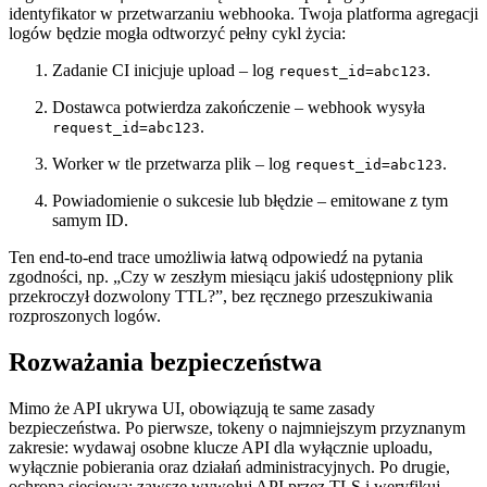
identyfikator w przetwarzaniu webhooka. Twoja platforma agregacji
logów będzie mogła odtworzyć pełny cykl życia:
Zadanie CI inicjuje upload – log
.
request_id=abc123
Dostawca potwierdza zakończenie – webhook wysyła
.
request_id=abc123
Worker w tle przetwarza plik – log
.
request_id=abc123
Powiadomienie o sukcesie lub błędzie – emitowane z tym
samym ID.
Ten end‑to‑end trace umożliwia łatwą odpowiedź na pytania
zgodności, np. „Czy w zeszłym miesiącu jakiś udostępniony plik
przekroczył dozwolony TTL?”, bez ręcznego przeszukiwania
rozproszonych logów.
Rozważania bezpieczeństwa
Mimo że API ukrywa UI, obowiązują te same zasady
bezpieczeństwa. Po pierwsze,
tokeny o najmniejszym przyznanym
zakresie
: wydawaj osobne klucze API dla wyłącznie uploadu,
wyłącznie pobierania oraz działań administracyjnych. Po drugie,
ochrona sieciowa
: zawsze wywołuj API przez TLS i weryfikuj