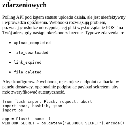
zdarzeniowych
Polling API pod kątem statusu uploadu działa, ale jest nieefektywny
i wprowadza opóźnienia. Webhooki rozwiązują problem,
pozwalając usłudze udostępniającej pliki wysłać żądanie POST na
Twój adres, gdy nastąpi określone zdarzenie. Typowe zdarzenia to:
upload_completed
file_downloaded
link_expired
file_deleted
Aby skonfigurować webhook, rejestrujesz endpoint callbacku w
panelu dostawcy, opcjonalnie podpisując payload sekretem, aby
móc zweryfikować autentyczność.
from flask import Flask, request, abort

import hmac, hashlib, json

import os

app = Flask(__name__)

WEBHOOK_SECRET = os.getenv("WEBHOOK_SECRET").encode()
