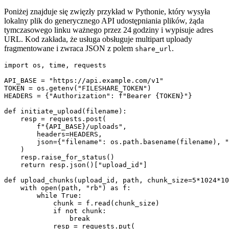
Poniżej znajduje się zwięzły przykład w Pythonie, który wysyła
lokalny plik do generycznego API udostępniania plików, żąda
tymczasowego linku ważnego przez 24 godziny i wypisuje adres
URL. Kod zakłada, że usługa obsługuje multipart uploady
fragmentowane i zwraca JSON z polem
.
share_url
import os, time, requests

API_BASE = "https://api.example.com/v1"

TOKEN = os.getenv("FILESHARE_TOKEN")

HEADERS = {"Authorization": f"Bearer {TOKEN}"}

def initiate_upload(filename):

    resp = requests.post(

        f"{API_BASE}/uploads",

        headers=HEADERS,

        json={"filename": os.path.basename(filename), "
    )

    resp.raise_for_status()

    return resp.json()["upload_id"]

def upload_chunks(upload_id, path, chunk_size=5*1024*10
    with open(path, "rb") as f:

        while True:

            chunk = f.read(chunk_size)

            if not chunk:

                break

            resp = requests.put(
