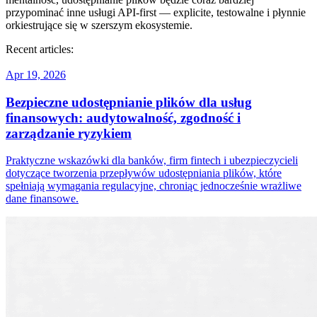
przypominać inne usługi API‑first — explicite, testowalne i płynnie
orkiestrujące się w szerszym ekosystemie.
Recent articles:
Apr 19, 2026
Bezpieczne udostępnianie plików dla usług
finansowych: audytowalność, zgodność i
zarządzanie ryzykiem
Praktyczne wskazówki dla banków, firm fintech i ubezpieczycieli
dotyczące tworzenia przepływów udostępniania plików, które
spełniają wymagania regulacyjne, chroniąc jednocześnie wrażliwe
dane finansowe.