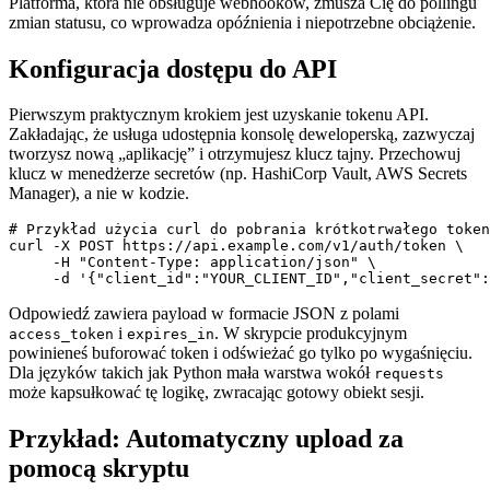
Platforma, która nie obsługuje webhooków, zmusza Cię do pollingu
zmian statusu, co wprowadza opóźnienia i niepotrzebne obciążenie.
Konfiguracja dostępu do API
Pierwszym praktycznym krokiem jest uzyskanie tokenu API.
Zakładając, że usługa udostępnia konsolę deweloperską, zazwyczaj
tworzysz nową „aplikację” i otrzymujesz klucz tajny. Przechowuj
klucz w menedżerze secretów (np. HashiCorp Vault, AWS Secrets
Manager), a nie w kodzie.
# Przykład użycia curl do pobrania krótkotrwałego token
curl -X POST https://api.example.com/v1/auth/token \

     -H "Content-Type: application/json" \

Odpowiedź zawiera payload w formacie JSON z polami
i
. W skrypcie produkcyjnym
access_token
expires_in
powinieneś buforować token i odświeżać go tylko po wygaśnięciu.
Dla języków takich jak Python mała warstwa wokół
requests
może kapsułkować tę logikę, zwracając gotowy obiekt sesji.
Przykład: Automatyczny upload za
pomocą skryptu