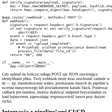
def verify_signature(payload, signature):

    mac = hmac.new(WEBHOOK_SECRET, payload, hashlib.sha
    return hmac.compare_digest(mac.hexdigest(), signatu
@app.route('/webhook', methods=['POST'])

def webhook():

    signature = request.headers.get('X-Signature')

    if not signature or not verify_signature(request.da
        abort(403)

    event = request.headers.get('X-Event-Type')

    data = request.json

    if event == "upload_completed":

        # Przykład: uruchom przetwarzanie downstream

        process_file(data['file_id'])

    return "OK", 200

if __name__ == '__main__':

Gdy upload się kończy, usługa POST‑uje JSON zawierający
identyfikator pliku. Twój webhook może teraz uruchomić zadanie w
tle — np. transkodowanie wideo, przekazanie danych do pipeline’u
uczenia maszynowego lub powiadomienie kanału Slack. Ponieważ
callback jest stateless, możesz skalować endpoint horyzontalnie za
load balancerem, zapewniając responsywność nawet przy dużym
ruchu.
Integracja z pipeline’ami CI/CD