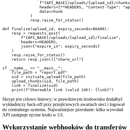
                f"{API_BASE}/uploads/{upload_id}/chunks
                headers={**HEADERS, "Content-Type": "ap
                data=chunk

            )

            resp.raise_for_status()

def finalize(upload_id, expiry_seconds=86400):

    resp = requests.post(

        f"{API_BASE}/uploads/{upload_id}/finalize",

        headers=HEADERS,

        json={"expire_in": expiry_seconds}

    )

    resp.raise_for_status()

    return resp.json()["share_url"]

if __name__ == "__main__":

    file_path = "report.pdf"

    uid = initiate_upload(file_path)

    upload_chunks(uid, file_path)

    link = finalize(uid)

Skrypt jest celowo liniowy; w prawdziwym środowisku dodałbyś
wykładniczy back‑off przy przejściowych awariach sieci i logował
do centralnego systemu. Najważniejsze przesłanie: kilka wywołań
API zastępuje ręczne kroki w UI.
Wykorzystanie webhooków do transferów