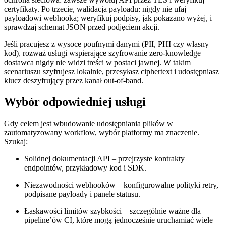
certyfikaty. Po trzecie,
walidacja payloadu
: nigdy nie ufaj
payloadowi webhooka; weryfikuj podpisy, jak pokazano wyżej, i
sprawdzaj schemat JSON przed podjęciem akcji.
Jeśli pracujesz z wysoce poufnymi danymi (PII, PHI czy własny
kod), rozważ usługi wspierające
szyfrowanie zero‑knowledge
—
dostawca nigdy nie widzi treści w postaci jawnej. W takim
scenariuszu szyfrujesz lokalnie, przesyłasz ciphertext i udostępniasz
klucz deszyfrujący przez kanał out‑of‑band.
Wybór odpowiedniej usługi
Gdy celem jest wbudowanie udostępniania plików w
zautomatyzowany workflow, wybór platformy ma znaczenie.
Szukaj:
Solidnej dokumentacji API
– przejrzyste kontrakty
endpointów, przykładowy kod i SDK.
Niezawodności webhooków
– konfigurowalne polityki retry,
podpisane payloady i panele statusu.
Łaskawości limitów szybkości
– szczególnie ważne dla
pipeline’ów CI, które mogą jednocześnie uruchamiać wiele