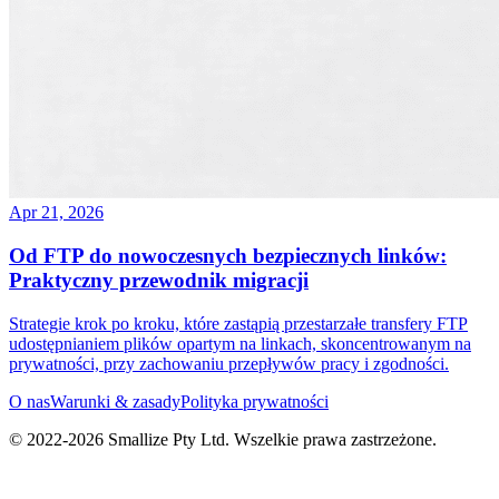
Apr 21, 2026
Od FTP do nowoczesnych bezpiecznych linków:
Praktyczny przewodnik migracji
Strategie krok po kroku, które zastąpią przestarzałe transfery FTP
udostępnianiem plików opartym na linkach, skoncentrowanym na
prywatności, przy zachowaniu przepływów pracy i zgodności.
O nas
Warunki & zasady
Polityka prywatności
© 2022-
2026
Smallize Pty Ltd.
Wszelkie prawa zastrzeżone.