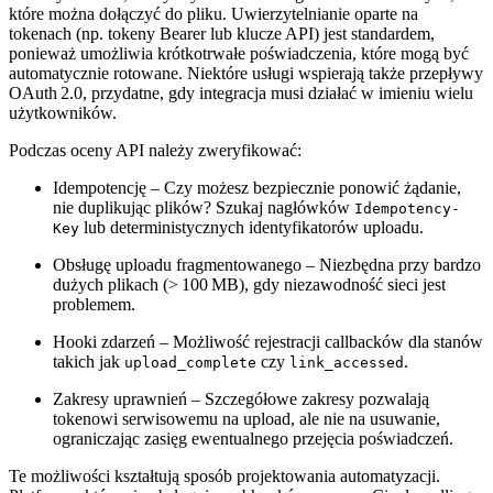
które można dołączyć do pliku. Uwierzytelnianie oparte na
tokenach (np. tokeny Bearer lub klucze API) jest standardem,
ponieważ umożliwia krótkotrwałe poświadczenia, które mogą być
automatycznie rotowane. Niektóre usługi wspierają także przepływy
OAuth 2.0, przydatne, gdy integracja musi działać w imieniu wielu
użytkowników.
Podczas oceny API należy zweryfikować:
Idempotencję
– Czy możesz bezpiecznie ponowić żądanie,
nie duplikując plików? Szukaj nagłówków
Idempotency-
lub deterministycznych identyfikatorów uploadu.
Key
Obsługę uploadu fragmentowanego
– Niezbędna przy bardzo
dużych plikach (> 100 MB), gdy niezawodność sieci jest
problemem.
Hooki zdarzeń
– Możliwość rejestracji callbacków dla stanów
takich jak
czy
.
upload_complete
link_accessed
Zakresy uprawnień
– Szczegółowe zakresy pozwalają
tokenowi serwisowemu na upload, ale nie na usuwanie,
ograniczając zasięg ewentualnego przejęcia poświadczeń.
Te możliwości kształtują sposób projektowania automatyzacji.