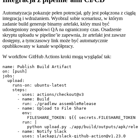
Automatyzacja pokazuje pełen potencjał, gdy jest połączona z ciągłą
integracją i wdrażaniem. Wyobraź sobie scenariusz, w którym
zadanie build generuje binarny artefakt, który musi być
udostępniony zespołowi QA na ograniczony czas. Osadzenie
skryptu uploadu w pipeline’ie zapewnia, że artefakt jest zawsze
dostępny, a tymczasowy link może być automatycznie
opublikowany w kanale współpracy.
W workflow GitHub Actions kroki mogą wyglądać tak:
name: Publish Build Artifact

on: [push]

jobs:

  upload:

    runs-on: ubuntu-latest

    steps:

      - uses: actions/checkout@v3

      - name: Build

        run: ./gradlew assembleRelease

      - name: Upload to File Share

        env:

          FILESHARE_TOKEN: ${{ secrets.FILESHARE_TOKEN 
        run: |

          python upload.py ./app/build/outputs/apk/rele
      - name: Notify Slack

        uses: slackapi/slack-github-action@v1.23.0
