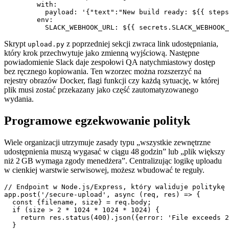
        with:

          payload: '{"text":"New build ready: ${{ steps
        env:

Skrypt
z poprzedniej sekcji zwraca link udostępniania,
upload.py
który krok przechwytuje jako zmienną wyjściową. Następne
powiadomienie Slack daje zespołowi QA natychmiastowy dostęp
bez ręcznego kopiowania. Ten wzorzec można rozszerzyć na
rejestry obrazów Docker, flagi funkcji czy każdą sytuację, w której
plik musi zostać przekazany jako część zautomatyzowanego
wydania.
Programowe egzekwowanie polityk
Wiele organizacji utrzymuje zasady typu „wszystkie zewnętrzne
udostępnienia muszą wygasać w ciągu 48 godzin” lub „plik większy
niż 2 GB wymaga zgody menedżera”. Centralizując logikę uploadu
w cienkiej warstwie serwisowej, możesz wbudować te reguły.
// Endpoint w Node.js/Express, który waliduje politykę 
app.post('/secure-upload', async (req, res) => {

  const {filename, size} = req.body;

  if (size > 2 * 1024 * 1024 * 1024) {

    return res.status(400).json({error: 'File exceeds 2
  }
