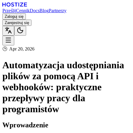
Prześlij
Cennik
Docs
Blog
Partnerzy
Zaloguj się
Zarejestruj się
🕒
Apr 20, 2026
Automatyzacja udostępniania
plików za pomocą API i
webhooków: praktyczne
przepływy pracy dla
programistów
Wprowadzenie