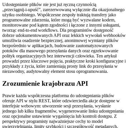
Udostępnianie plików nie jest już ręczną czynnością
„przeciągnij‑i‑upuść”, zarezerwowaną wyłącznie dla okazjonalnego
użytku osobistego. Współczesne zespoły traktują transfery jako
programowalne zdarzenia, które mogą być wyzwalane kodem,
monitorowane pod kątem zgodności i łączone z innymi usługami,
tworząc end‑to‑end workflows. Dla programistów dostępność
dobrze udokumentowanych API oraz lekkich wywołań webhooków
umożliwia osadzenie bezpiecznej, anonimowej wymiany plików
bezpośrednio w aplikacjach, budowanie zautomatyzowanych
potoków dla masowego przesyłania danych oraz egzekwowanie
polityk organizacyjnych bez interwencji człowieka. Ten artykuł
prowadzi przez kluczowe pojęcia, praktyczne kroki konfiguracyjne i
przykłady z życia, które zamieniają prosty link do przesyłania w
niezawodny, audytowalny element stosu oprogramowania.
Zrozumienie krajobrazu API
Prawie każda współczesna platforma do udostępniania plików
oferuje API w stylu REST, które odzwierciedla akcje dostępne w
interfejsie webowym: utworzenie sesji przesyłania, wysłanie
jednego lub kilku fragmentów, wygenerowanie linku udostępniania
oraz opcjonalne ustawienie wygaśnięcia lub kontroli dostępu. Z
perspektywy programisty najważniejsze cechy to model
uwierzytelniania, limity szybkości i szczegółowość metadanych,