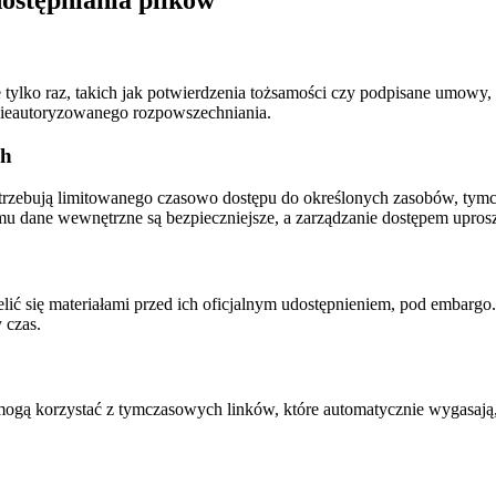
ostępniania plików
tylko raz, takich jak potwierdzenia tożsamości czy podpisane umowy
 nieautoryzowanego rozpowszechniania.
ch
trzebują limitowanego czasowo dostępu do określonych zasobów, tymc
mu dane wewnętrzne są bezpieczniejsze, a zarządzanie dostępem upros
ielić się materiałami przed ich oficjalnym udostępnieniem, pod embar
 czas.
i mogą korzystać z tymczasowych linków, które automatycznie wygasają