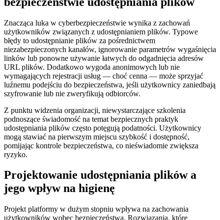
bezpieczeństwie udostępniania plików
Znacząca luka w cyberbezpieczeństwie wynika z zachowań
użytkowników związanych z udostępnianiem plików. Typowe
błędy to udostępnianie plików za pośrednictwem
niezabezpieczonych kanałów, ignorowanie parametrów wygaśnięcia
linków lub ponowne używanie łatwych do odgadnięcia adresów
URL plików. Dodatkowo wygoda anonimowych lub nie
wymagających rejestracji usług — choć cenna — może sprzyjać
luźnemu podejściu do bezpieczeństwa, jeśli użytkownicy zaniedbają
szyfrowanie lub nie zweryfikują odbiorców.
Z punktu widzenia organizacji, niewystarczające szkolenia
podnoszące świadomość na temat bezpiecznych praktyk
udostępniania plików często potęgują podatności. Użytkownicy
mogą stawiać na pierwszym miejscu szybkość i dostępność,
pomijając kontrole bezpieczeństwa, co nieświadomie zwiększa
ryzyko.
Projektowanie udostępniania plików a
jego wpływ na higienę
Projekt platformy w dużym stopniu wpływa na zachowania
użytkowników wobec bezpieczeństwa. Rozwiązania, które