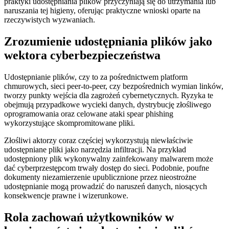
praktyki udostępniania plików przyczyniają się do utrzymania lub
naruszania tej higieny, oferując praktyczne wnioski oparte na
rzeczywistych wyzwaniach.
Zrozumienie udostępniania plików jako
wektora cyberbezpieczeństwa
Udostępnianie plików, czy to za pośrednictwem platform
chmurowych, sieci peer-to-peer, czy bezpośrednich wymian linków,
tworzy punkty wejścia dla zagrożeń cybernetycznych. Ryzyka te
obejmują przypadkowe wycieki danych, dystrybucję złośliwego
oprogramowania oraz celowane ataki spear phishing
wykorzystujące skompromitowane pliki.
Złośliwi aktorzy coraz częściej wykorzystują niewłaściwie
udostępniane pliki jako narzędzia infiltracji. Na przykład
udostępniony plik wykonywalny zainfekowany malwarem może
dać cyberprzestępcom trwały dostęp do sieci. Podobnie, poufne
dokumenty niezamierzenie upublicznione przez nieostrożne
udostępnianie mogą prowadzić do naruszeń danych, niosących
konsekwencje prawne i wizerunkowe.
Rola zachowań użytkowników w