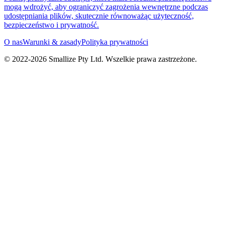
mogą wdrożyć, aby ograniczyć zagrożenia wewnętrzne podczas
udostępniania plików, skutecznie równoważąc użyteczność,
bezpieczeństwo i prywatność.
O nas
Warunki & zasady
Polityka prywatności
© 2022-
2026
Smallize Pty Ltd.
Wszelkie prawa zastrzeżone.