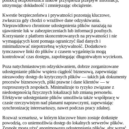
pomocą bezpośrednich linków przyspiesza przepływ informacji,
utrzymując dokładność i zmniejszając obciążenie.
Kwestie bezpieczeństwa i prywatności pozostają kluczowe,
zwłaszcza gdy chodzi o wrażliwe dane odzyskiwania.
Nieprawidłowo chronione udostępnienia plików narażają na
ujawnienie luk w zabezpieczeniach lub informacji poufnych.
Korzystanie z platform skoncentrowanych na prywatności i nie
wymagających kont pomaga ograniczyć ślad danych i
minimalizować niepotrzebną wykrywalność. Dodatkowo
tymczasowe linki do plików z czasem wygaśnięcia mogą
kontrolować czas dostępu, zapobiegając długotrwałym wyciekom.
Poza natychmiastowym odzyskiwaniem, dobrze zorganizowane
udostępnianie plików wspiera ciągłość biznesową, zapewniając
niezawodny dostęp do krytycznych plików — takich jak dokumenty
procesów biznesowych, pliki prawne i dane klientów — w
rozproszonych zespołach. Minimalizuje to ryzyko związane z
niedostępnością fizycznych lokalizacji lub zmianą personelu.
Efektywne udostępnianie plików umożliwia także współpracę w
czasie rzeczywistym nad planami naprawczymi, zapewniając
synchronizację interesariuszy, nawet podczas pracy zdalnej.
Rozważ scenariusz, w którym kluczowe biuro zostaje dotknięte
powodzią, co uniemożliwia dostęp do lokalnych serwerów plików.
Zespoły mogą użyć anonimowego udostępniania plików, aby wgrać