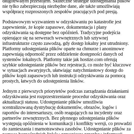
długotrwałym przestojem. Skuteczne strategie udostępniania plików
nie tylko zabezpieczają niezbędne dane, ale także umożliwiają
współpracę rozproszonych zespołów pracujących pod presją.
Podstawowym wyzwaniem w odzyskiwaniu po katastrofie jest
zapewnienie, że kopie zapasowe, dokumentacja i plany
odzyskiwania są dostępne bez opóźnień. Tradycyjne podejścia
opierające się na serwerach wewnętrznych lub sztywnej
infrastrukturze często zawodzą, gdy dostęp lokalny jest utrudniony.
Platformy udostępniania plików oparte na chmurze i anonimowe
zapewniają odporność przez oddzielenie dostępności danych od
systemów lokalnych. Platformy takie jak hostize.com oferują
szybkie udostępnianie plików bez rejestracji, co może być kluczowe
w sytuacjach awaryjnych, ułatwiając natychmiastowy dostęp do
plików kopii zapasowych lub instrukcji odzyskiwania za pomocą
prostych, łatwych do udostępnienia linków.
Jednym z pierwszych priorytetów podczas zarządzania działaniami
odzyskiwania jest rozprzestrzenianie procedur odzyskiwania oraz
aktualizacji statusu. Udostępnianie plików umożliwia
scentralizowaną dystrybucję dokumentów, obrazów, logów i
raportów do interesariuszy, osób reagujących na incydenty oraz
partnerów zewnętrznych. Bez płynnego udostępniania plików
występują opóźnienia w komunikacji i konflikty wersji, co prowadzi
do zamieszania i marnotrawstwa zasobów. Udostępnianie plików za