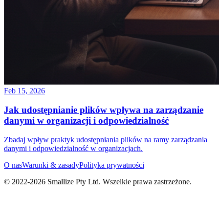
Feb 15, 2026
Jak udostępnianie plików wpływa na zarządzanie
danymi w organizacji i odpowiedzialność
Zbadaj wpływ praktyk udostępniania plików na ramy zarządzania
danymi i odpowiedzialność w organizacjach.
O nas
Warunki & zasady
Polityka prywatności
© 2022-
2026
Smallize Pty Ltd.
Wszelkie prawa zastrzeżone.