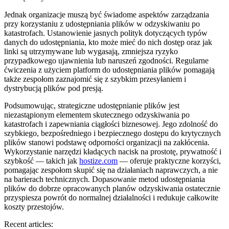
Jednak organizacje muszą być świadome aspektów zarządzania
przy korzystaniu z udostępniania plików w odzyskiwaniu po
katastrofach. Ustanowienie jasnych polityk dotyczących typów
danych do udostępniania, kto może mieć do nich dostęp oraz jak
linki są utrzymywane lub wygasają, zmniejsza ryzyko
przypadkowego ujawnienia lub naruszeń zgodności. Regularne
ćwiczenia z użyciem platform do udostępniania plików pomagają
także zespołom zaznajomić się z szybkim przesyłaniem i
dystrybucją plików pod presją.
Podsumowując, strategiczne udostępnianie plików jest
niezastąpionym elementem skutecznego odzyskiwania po
katastrofach i zapewniania ciągłości biznesowej. Jego zdolność do
szybkiego, bezpośredniego i bezpiecznego dostępu do krytycznych
plików stanowi podstawę odporności organizacji na zakłócenia.
Wykorzystanie narzędzi kładących nacisk na prostotę, prywatność i
szybkość — takich jak
hostize.com
— oferuje praktyczne korzyści,
pomagając zespołom skupić się na działaniach naprawczych, a nie
na barierach technicznych. Dopasowanie metod udostępniania
plików do dobrze opracowanych planów odzyskiwania ostatecznie
przyspiesza powrót do normalnej działalności i redukuje całkowite
koszty przestojów.
Recent articles: