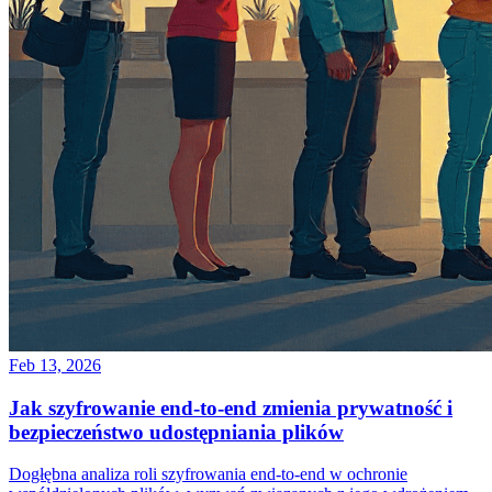
Feb 13, 2026
Jak szyfrowanie end-to-end zmienia prywatność i
bezpieczeństwo udostępniania plików
Dogłębna analiza roli szyfrowania end-to-end w ochronie