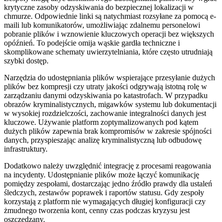
krytyczne zasoby odzyskiwania do bezpiecznej lokalizacji w
chmurze. Odpowiednie linki są natychmiast rozsyłane za pomocą e-
maili lub komunikatorów, umożliwiając zdalnemu personelowi
pobranie plików i wznowienie kluczowych operacji bez większych
opóźnień. To podejście omija wąskie gardła techniczne i
skomplikowane schematy uwierzytelniania, które często utrudniają
szybki dostęp.
Narzędzia do udostępniania plików wspierające przesyłanie dużych
plików bez kompresji czy utraty jakości odgrywają istotną rolę w
zarządzaniu danymi odzyskiwania po katastrofach. W przypadku
obrazów kryminalistycznych, migawków systemu lub dokumentacji
w wysokiej rozdzielczości, zachowanie integralności danych jest
kluczowe. Używanie platform zoptymalizowanych pod kątem
dużych plików zapewnia brak kompromisów w zakresie spójności
danych, przyspieszając analizę kryminalistyczną lub odbudowę
infrastruktury.
Dodatkowo należy uwzględnić integrację z procesami reagowania
na incydenty. Udostępnianie plików może łączyć komunikację
pomiędzy zespołami, dostarczając jedno źródło prawdy dla ustaleń
śledczych, zestawów poprawek i raportów statusu. Gdy zespoły
korzystają z platform nie wymagających długiej konfiguracji czy
żmudnego tworzenia kont, cenny czas podczas kryzysu jest
oszczędzany.