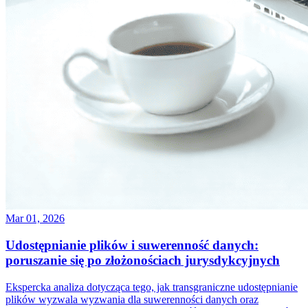
Mar 01, 2026
Udostępnianie plików i suwerenność danych:
poruszanie się po złożonościach jurysdykcyjnych
Ekspercka analiza dotycząca tego, jak transgraniczne udostępnianie
plików wyzwala wyzwania dla suwerenności danych oraz