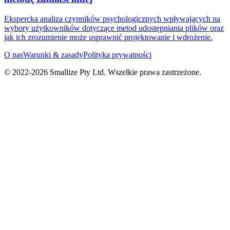
Ekspercka analiza czynników psychologicznych wpływających na
wybory użytkowników dotyczące metod udostępniania plików oraz
jak ich zrozumienie może usprawnić projektowanie i wdrożenie.
O nas
Warunki & zasady
Polityka prywatności
© 2022-
2026
Smallize Pty Ltd.
Wszelkie prawa zastrzeżone.