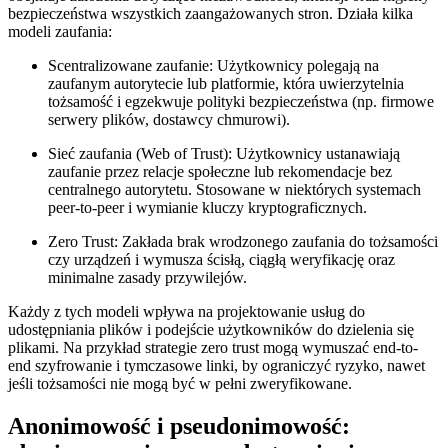
bezpieczeństwa wszystkich zaangażowanych stron. Działa kilka
modeli zaufania:
Scentralizowane zaufanie:
Użytkownicy polegają na
zaufanym autorytecie lub platformie, która uwierzytelnia
tożsamość i egzekwuje polityki bezpieczeństwa (np. firmowe
serwery plików, dostawcy chmurowi).
Sieć zaufania (Web of Trust):
Użytkownicy ustanawiają
zaufanie przez relacje społeczne lub rekomendacje bez
centralnego autorytetu. Stosowane w niektórych systemach
peer-to-peer i wymianie kluczy kryptograficznych.
Zero Trust:
Zakłada brak wrodzonego zaufania do tożsamości
czy urządzeń i wymusza ścisłą, ciągłą weryfikację oraz
minimalne zasady przywilejów.
Każdy z tych modeli wpływa na projektowanie usług do
udostępniania plików i podejście użytkowników do dzielenia się
plikami. Na przykład strategie zero trust mogą wymuszać end-to-
end szyfrowanie i tymczasowe linki, by ograniczyć ryzyko, nawet
jeśli tożsamości nie mogą być w pełni zweryfikowane.
Anonimowość i pseudonimowość: