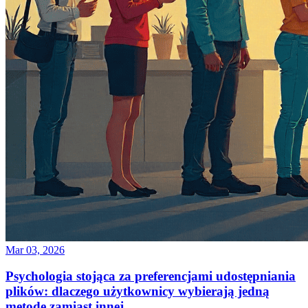
Mar 03, 2026
Psychologia stojąca za preferencjami udostępniania
plików: dlaczego użytkownicy wybierają jedną
metodę zamiast innej