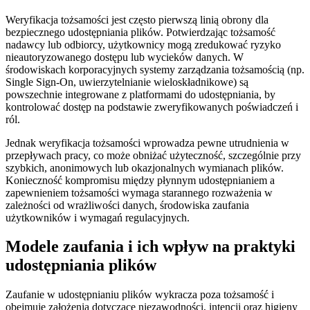
Weryfikacja tożsamości jest często pierwszą linią obrony dla
bezpiecznego udostępniania plików. Potwierdzając tożsamość
nadawcy lub odbiorcy, użytkownicy mogą zredukować ryzyko
nieautoryzowanego dostępu lub wycieków danych. W
środowiskach korporacyjnych systemy zarządzania tożsamością (np.
Single Sign-On, uwierzytelnianie wieloskładnikowe) są
powszechnie integrowane z platformami do udostępniania, by
kontrolować dostęp na podstawie zweryfikowanych poświadczeń i
ról.
Jednak weryfikacja tożsamości wprowadza pewne utrudnienia w
przepływach pracy, co może obniżać użyteczność, szczególnie przy
szybkich, anonimowych lub okazjonalnych wymianach plików.
Konieczność kompromisu między płynnym udostępnianiem a
zapewnieniem tożsamości wymaga starannego rozważenia w
zależności od wrażliwości danych, środowiska zaufania
użytkowników i wymagań regulacyjnych.
Modele zaufania i ich wpływ na praktyki
udostępniania plików
Zaufanie w udostępnianiu plików wykracza poza tożsamość i
obejmuje założenia dotyczące niezawodności, intencji oraz higieny