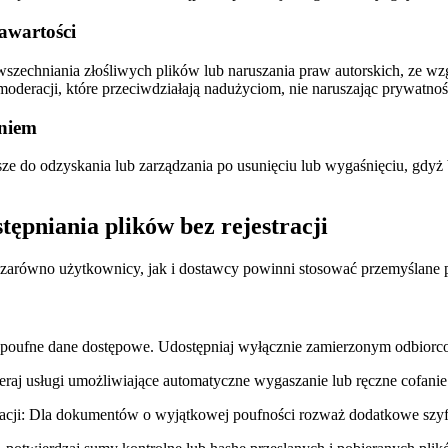
awartości
wszechniania złośliwych plików lub naruszania praw autorskich, ze 
deracji, które przeciwdziałają nadużyciom, nie naruszając prywatnoś
aniem
ze do odzyskania lub zarządzania po usunięciu lub wygaśnięciu, gdyż
tępniania plików bez rejestracji
równo użytkownicy, jak i dostawcy powinni stosować przemyślane pr
 poufne dane dostępowe. Udostępniaj wyłącznie zamierzonym odbiorco
raj usługi umożliwiające automatyczne wygaszanie lub ręczne cofanie 
cji:
Dla dokumentów o wyjątkowej poufności rozważ dodatkowe szyfrow