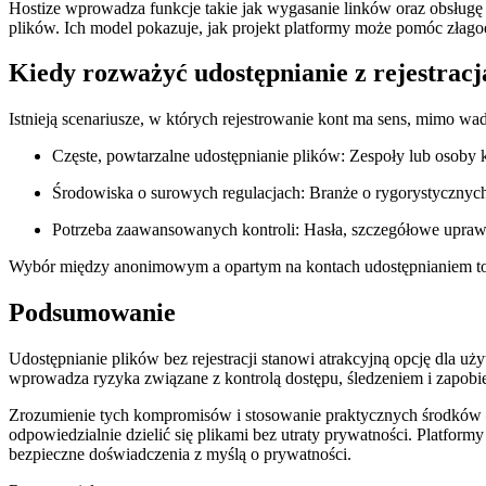
Hostize wprowadza funkcje takie jak wygasanie linków oraz obsług
plików. Ich model pokazuje, jak projekt platformy może pomóc złag
Kiedy rozważyć udostępnianie z rejestracj
Istnieją scenariusze, w których rejestrowanie kont ma sens, mimo wa
Częste, powtarzalne udostępnianie plików:
Zespoły lub osoby k
Środowiska o surowych regulacjach:
Branże o rygorystycznych
Potrzeba zaawansowanych kontroli:
Hasła, szczegółowe uprawn
Wybór między anonimowym a opartym na kontach udostępnianiem to k
Podsumowanie
Udostępnianie plików bez rejestracji stanowi atrakcyjną opcję dla u
wprowadza ryzyka związane z kontrolą dostępu, śledzeniem i zapob
Zrozumienie tych kompromisów i stosowanie praktycznych środków —
odpowiedzialnie dzielić się plikami bez utraty prywatności. Platformy
bezpieczne doświadczenia z myślą o prywatności.