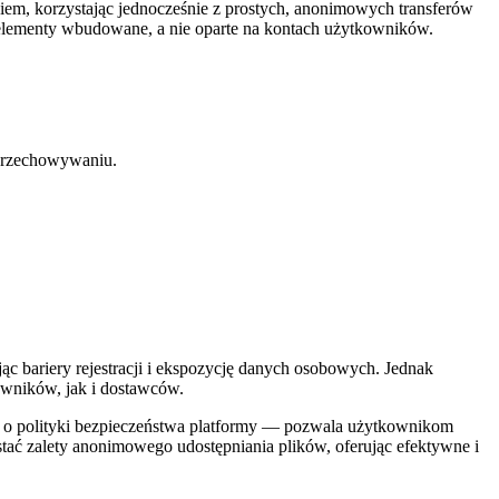
em, korzystając jednocześnie z prostych, anonimowych transferów
o elementy wbudowane, a nie oparte na kontach użytkowników.
 przechowywaniu.
jąc bariery rejestracji i ekspozycję danych osobowych. Jednak
owników, jak i dostawców.
e o polityki bezpieczeństwa platformy — pozwala użytkownikom
ać zalety anonimowego udostępniania plików, oferując efektywne i