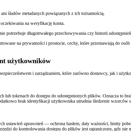
i ani śladów metadanych powiązanych z ich tożsamością.
 oczekiwania na weryfikację konta.
e potrzebuje długotrwałego przechowywania czy historii udostępnień, 
owane na prywatności i prostocie, cechy, które przemawiają do osób
ont użytkowników
pieczeństwem i zarządzaniem, które zarówno dostawcy, jak i użytko
 lub tokenach do dostępu do udostępnionych plików. Oznacza to brak 
Dodatkowo brak identyfikacji użytkownika utrudnia śledzenie wzorców u
ch ustawień uprawnień — ochrona hasłem, daty ważności, limity pobrań
rzędzi do kontrolowania dostępu do plików jest ograniczony, gdy nie 