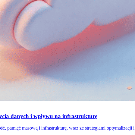
ycia danych i wpływu na infrastrukturę
 pamięć masową i infrastrukturę, wraz ze strategiami optymalizacji i