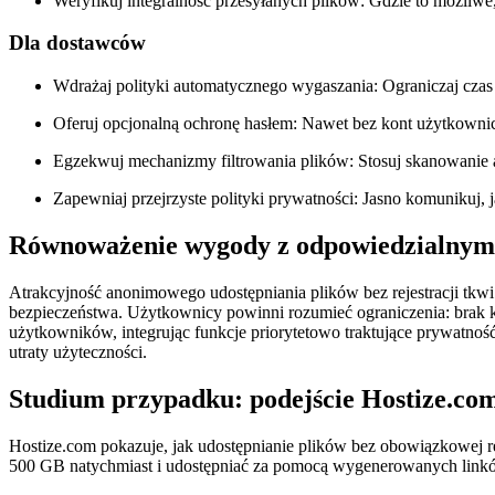
Weryfikuj integralność przesyłanych plików:
Gdzie to możliwe,
Dla dostawców
Wdrażaj polityki automatycznego wygaszania:
Ograniczaj czas
Oferuj opcjonalną ochronę hasłem:
Nawet bez kont użytkownic
Egzekwuj mechanizmy filtrowania plików:
Stosuj skanowanie 
Zapewniaj przejrzyste polityki prywatności:
Jasno komunikuj, j
Równoważenie wygody z odpowiedzialnym
Atrakcyjność anonimowego udostępniania plików bez rejestracji tkwi
bezpieczeństwa. Użytkownicy powinni rozumieć ograniczenia: brak 
użytkowników, integrując funkcje priorytetowo traktujące prywatnoś
utraty użyteczności.
Studium przypadku: podejście Hostize.co
Hostize.com pokazuje, jak udostępnianie plików bez obowiązkowej re
500 GB natychmiast i udostępniać za pomocą wygenerowanych linków