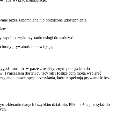
ków, aby wykryć manipulacje.
ane przez zapomniane lub porzucone udostępnienia.
słem.
y zapobiec wykorzystaniu usługi do nadużyć.
ochrony prywatności obowiązują.
wygoda musi iść w parze z realistycznym podejściem do
ków. Tymczasem dostawcy tacy jak Hostize.com mogą wspierać
czy anonimowe opcje przesyłania, które respektują prywatność bez
ym zbieraniu danych i szybkim działaniu. Pliki można przesyłać do
ych.