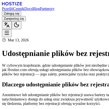
Prześlij
Cennik
Docs
Blog
Partnerzy
Zaloguj się
Zarejestruj się
🕒
Mar 13, 2026
Udostępnianie plików bez rejes
W cyfrowym krajobrazie, gdzie udostępnianie plików jest niezbędne
jak Hostize.com oferują usługi udostępniania plików bez obowiązkow
plików bez rejestracji — jego zalety, potencjalne ryzyka oraz prakt
Dlaczego udostępnianie plików bez rejestr
Anonimowe lub udostępnianie plików bez rejestracji usuwa bariery tak
natychmiastowy dostęp do usług oraz zwiększa prywatność użytkow
się śledzenia, platformy bez rejestracji oferują wyraźne korzyści.