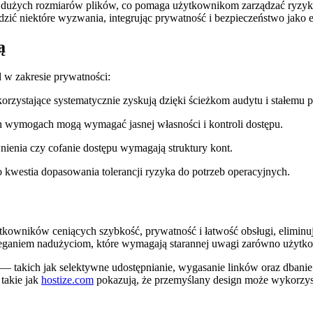
ę dużych rozmiarów plików, co pomaga użytkownikom zarządzać ryzyki
odzić niektóre wyzwania, integrując prywatność i bezpieczeństwo jak
ą
d w zakresie prywatności:
orzystające systematycznie zyskują dzięki ścieżkom audytu i stałemu
 wymogach mogą wymagać jasnej własności i kontroli dostępu.
ienia czy cofanie dostępu wymagają struktury kont.
westia dopasowania tolerancji ryzyka do potrzeb operacyjnych.
żytkowników ceniących szybkość, prywatność i łatwość obsługi, eliminu
ieganiem nadużyciom, które wymagają starannej uwagi zarówno użytk
 takich jak selektywne udostępnianie, wygasanie linków oraz dbani
 takie jak
hostize.com
pokazują, że przemyślany design może wykorzyst