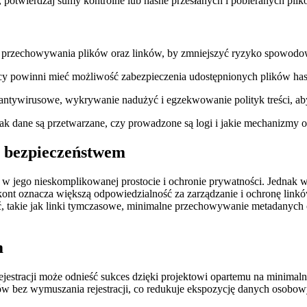
 potwierdzaj sumy kontrolne lub hashe przesłanych i pobieranych pli
 przechowywania plików oraz linków, by zmniejszyć ryzyko spowodow
y powinni mieć możliwość zabezpieczenia udostępnionych plików ha
antywirusowe, wykrywanie nadużyć i egzekwowanie polityk treści, ab
ak dane są przetwarzane, czy prowadzone są logi i jakie mechanizmy 
 bezpieczeństwem
 w jego nieskomplikowanej prostocie i ochronie prywatności. Jednak 
kont oznacza większą odpowiedzialność za zarządzanie i ochronę lin
ć, takie jak linki tymczasowe, minimalne przechowywanie metadanych 
m
jestracji może odnieść sukces dzięki projektowi opartemu na minimaln
 bez wymuszania rejestracji, co redukuje ekspozycję danych osobow