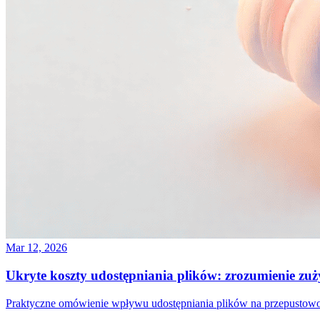
Mar 12, 2026
Ukryte koszty udostępniania plików: zrozumienie zuż
Praktyczne omówienie wpływu udostępniania plików na przepustowość,