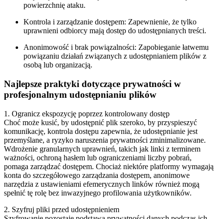
powierzchnię ataku.
Kontrola i zarządzanie dostępem:
Zapewnienie, że tylko
uprawnieni odbiorcy mają dostęp do udostępnianych treści.
Anonimowość i brak powiązalności:
Zapobieganie łatwemu
powiązaniu działań związanych z udostępnianiem plików z
osobą lub organizacją.
Najlepsze praktyki dotyczące prywatności w
profesjonalnym udostępnianiu plików
1. Ogranicz ekspozycję poprzez kontrolowany dostęp
Choć może kusić, by udostępnić plik szeroko, by przyspieszyć
komunikację, kontrola dostępu zapewnia, że udostępnianie jest
przemyślane, a ryzyko naruszenia prywatności zminimalizowane.
Wdrożenie granularnych uprawnień, takich jak linki z terminem
ważności, ochroną hasłem lub ograniczeniami liczby pobrań,
pomaga zarządzać dostępem. Chociaż niektóre platformy wymagają
konta do szczegółowego zarządzania dostępem, anonimowe
narzędzia z ustawieniami efemerycznych linków również mogą
spełnić tę rolę bez inwazyjnego profilowania użytkowników.
2. Szyfruj pliki przed udostępnieniem
Szyfrowanie pozostaje podstawą prywatności danych podczas ich