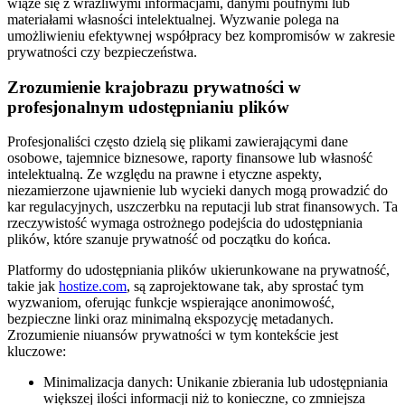
wiąże się z wrażliwymi informacjami, danymi poufnymi lub
materiałami własności intelektualnej. Wyzwanie polega na
umożliwieniu efektywnej współpracy bez kompromisów w zakresie
prywatności czy bezpieczeństwa.
Zrozumienie krajobrazu prywatności w
profesjonalnym udostępnianiu plików
Profesjonaliści często dzielą się plikami zawierającymi dane
osobowe, tajemnice biznesowe, raporty finansowe lub własność
intelektualną. Ze względu na prawne i etyczne aspekty,
niezamierzone ujawnienie lub wycieki danych mogą prowadzić do
kar regulacyjnych, uszczerbku na reputacji lub strat finansowych. Ta
rzeczywistość wymaga ostrożnego podejścia do udostępniania
plików, które szanuje prywatność od początku do końca.
Platformy do udostępniania plików ukierunkowane na prywatność,
takie jak
hostize.com
, są zaprojektowane tak, aby sprostać tym
wyzwaniom, oferując funkcje wspierające anonimowość,
bezpieczne linki oraz minimalną ekspozycję metadanych.
Zrozumienie niuansów prywatności w tym kontekście jest
kluczowe:
Minimalizacja danych:
Unikanie zbierania lub udostępniania
większej ilości informacji niż to konieczne, co zmniejsza