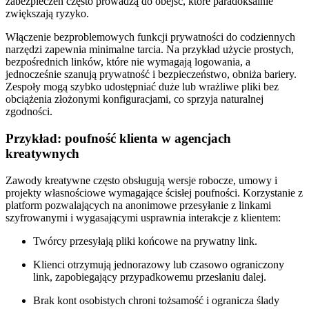
zabezpieczeń często prowadzą do obejść, które paradoksalnie
zwiększają ryzyko.
Włączenie bezproblemowych funkcji prywatności do codziennych
narzędzi zapewnia minimalne tarcia. Na przykład użycie prostych,
bezpośrednich linków, które nie wymagają logowania, a
jednocześnie szanują prywatność i bezpieczeństwo, obniża bariery.
Zespoły mogą szybko udostępniać duże lub wrażliwe pliki bez
obciążenia złożonymi konfiguracjami, co sprzyja naturalnej
zgodności.
Przykład: poufność klienta w agencjach
kreatywnych
Zawody kreatywne często obsługują wersje robocze, umowy i
projekty własnościowe wymagające ścisłej poufności. Korzystanie z
platform pozwalających na anonimowe przesyłanie z linkami
szyfrowanymi i wygasającymi usprawnia interakcje z klientem:
Twórcy przesyłają pliki końcowe na prywatny link.
Klienci otrzymują jednorazowy lub czasowo ograniczony
link, zapobiegający przypadkowemu przesłaniu dalej.
Brak kont osobistych chroni tożsamość i ogranicza ślady