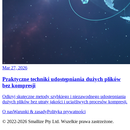
Mar 27, 2026
Praktyczne techniki udostępniania dużych plików
bez kompresji
Odkryj skuteczne metody szybkiego i niezawodnego udostępniania
dużych plików bez utraty jakości i uciążliwych procesów kompresji.
O nas
Warunki & zasady
Polityka prywatności
© 2022-
2026
Smallize Pty Ltd.
Wszelkie prawa zastrzeżone.