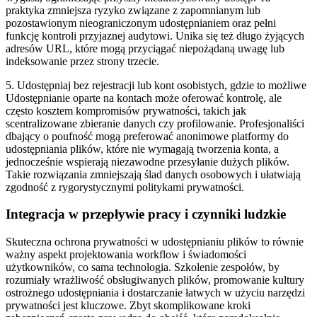
praktyka zmniejsza ryzyko związane z zapomnianym lub
pozostawionym nieograniczonym udostępnianiem oraz pełni
funkcję kontroli przyjaznej audytowi. Unika się też długo żyjących
adresów URL, które mogą przyciągać niepożądaną uwagę lub
indeksowanie przez strony trzecie.
5. Udostępniaj bez rejestracji lub kont osobistych, gdzie to możliwe
Udostępnianie oparte na kontach może oferować kontrolę, ale
często kosztem kompromisów prywatności, takich jak
scentralizowane zbieranie danych czy profilowanie. Profesjonaliści
dbający o poufność mogą preferować anonimowe platformy do
udostępniania plików, które nie wymagają tworzenia konta, a
jednocześnie wspierają niezawodne przesyłanie dużych plików.
Takie rozwiązania zmniejszają ślad danych osobowych i ułatwiają
zgodność z rygorystycznymi politykami prywatności.
Integracja w przepływie pracy i czynniki ludzkie
Skuteczna ochrona prywatności w udostępnianiu plików to równie
ważny aspekt projektowania workflow i świadomości
użytkowników, co sama technologia. Szkolenie zespołów, by
rozumiały wrażliwość obsługiwanych plików, promowanie kultury
ostrożnego udostępniania i dostarczanie łatwych w użyciu narzędzi
prywatności jest kluczowe. Zbyt skomplikowane kroki