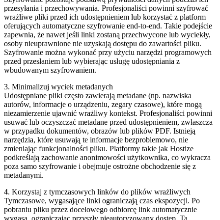
przesyłania i przechowywania. Profesjonaliści powinni szyfrować
wrażliwe pliki przed ich udostępnieniem lub korzystać z platform
oferujących automatyczne szyfrowanie end-to-end. Takie podejście
zapewnia, że nawet jeśli linki zostaną przechwycone lub wyciekły,
osoby nieuprawnione nie uzyskają dostępu do zawartości pliku.
Szyfrowanie można wykonać przy użyciu narzędzi programowych
przed przesłaniem lub wybierając usługę udostępniania z
wbudowanym szyfrowaniem.
3. Minimalizuj wyciek metadanych
Udostępniane pliki często zawierają metadane (np. nazwiska
autorów, informacje o urządzeniu, zegary czasowe), które mogą
niezamierzenie ujawnić wrażliwy kontekst. Profesjonaliści powinni
usuwać lub oczyszczać metadane przed udostępnieniem, zwłaszcza
w przypadku dokumentów, obrazów lub plików PDF. Istnieją
narzędzia, które usuwają te informacje bezproblemowo, nie
zmieniając funkcjonalności pliku. Platformy takie jak Hostize
podkreślają zachowanie anonimowości użytkownika, co wykracza
poza samo szyfrowanie i obejmuje ostrożne obchodzenie się z
metadanymi.
4. Korzystaj z tymczasowych linków do plików wrażliwych
Tymczasowe, wygasające linki ograniczają czas ekspozycji. Po
pobraniu pliku przez docelowego odbiorcę link automatycznie
wygasa, ograniczając przyszły nieautoryzowany dostęp. Ta