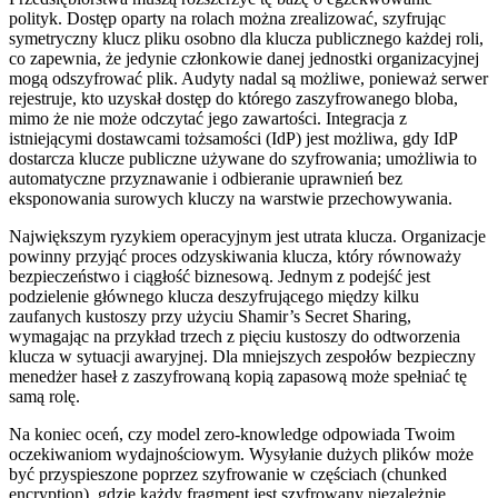
polityk. Dostęp oparty na rolach można zrealizować, szyfrując
symetryczny klucz pliku osobno dla klucza publicznego każdej roli,
co zapewnia, że jedynie członkowie danej jednostki organizacyjnej
mogą odszyfrować plik. Audyty nadal są możliwe, ponieważ serwer
rejestruje, kto uzyskał dostęp do którego zaszyfrowanego bloba,
mimo że nie może odczytać jego zawartości. Integracja z
istniejącymi dostawcami tożsamości (IdP) jest możliwa, gdy IdP
dostarcza klucze publiczne używane do szyfrowania; umożliwia to
automatyczne przyznawanie i odbieranie uprawnień bez
eksponowania surowych kluczy na warstwie przechowywania.
Największym ryzykiem operacyjnym jest utrata klucza. Organizacje
powinny przyjąć proces odzyskiwania klucza, który równoważy
bezpieczeństwo i ciągłość biznesową. Jednym z podejść jest
podzielenie głównego klucza deszyfrującego między kilku
zaufanych kustoszy przy użyciu Shamir’s Secret Sharing,
wymagając na przykład trzech z pięciu kustoszy do odtworzenia
klucza w sytuacji awaryjnej. Dla mniejszych zespołów bezpieczny
menedżer haseł z zaszyfrowaną kopią zapasową może spełniać tę
samą rolę.
Na koniec oceń, czy model zero‑knowledge odpowiada Twoim
oczekiwaniom wydajnościowym. Wysyłanie dużych plików może
być przyspieszone poprzez szyfrowanie w częściach (chunked
encryption), gdzie każdy fragment jest szyfrowany niezależnie,