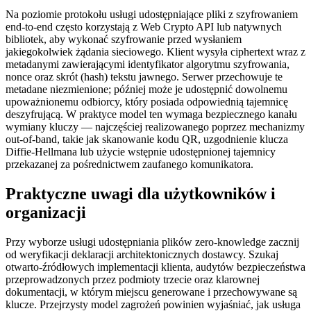
Na poziomie protokołu usługi udostępniające pliki z szyfrowaniem
end‑to‑end często korzystają z Web Crypto API lub natywnych
bibliotek, aby wykonać szyfrowanie przed wysłaniem
jakiegokolwiek żądania sieciowego. Klient wysyła ciphertext wraz z
metadanymi zawierającymi identyfikator algorytmu szyfrowania,
nonce oraz skrót (hash) tekstu jawnego. Serwer przechowuje te
metadane niezmienione; później może je udostępnić dowolnemu
upoważnionemu odbiorcy, który posiada odpowiednią tajemnicę
deszyfrującą. W praktyce model ten wymaga bezpiecznego kanału
wymiany kluczy — najczęściej realizowanego poprzez mechanizmy
out‑of‑band, takie jak skanowanie kodu QR, uzgodnienie klucza
Diffie‑Hellmana lub użycie wstępnie udostępnionej tajemnicy
przekazanej za pośrednictwem zaufanego komunikatora.
Praktyczne uwagi dla użytkowników i
organizacji
Przy wyborze usługi udostępniania plików zero‑knowledge zacznij
od weryfikacji deklaracji architektonicznych dostawcy. Szukaj
otwarto‑źródłowych implementacji klienta, audytów bezpieczeństwa
przeprowadzonych przez podmioty trzecie oraz klarownej
dokumentacji, w którym miejscu generowane i przechowywane są
klucze. Przejrzysty model zagrożeń powinien wyjaśniać, jak usługa