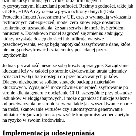
dziennikarzy chroniących źródła oraz firm objętych
rygorystycznymi klauzulami poufności. Reżimy zgodności, takie jak
GDPR, HIPAA czy ocena wpływu ochrony danych (Data
Protection Impact Assessment) w UE, często wymagają wykazania
technicznych zabezpieczeń; model zero‑knowledge dostarcza
konkretnego uzasadnienia, że sam serwis nie może być źródłem
naruszenia. Dodatkowo model zagrożeń się zmienia: atakujący,
którzy uzyskają dostęp do sieci lub infiltrują warstwę
przechowywania, wciąż będą napotykać zaszyfrowane dane, które
nie mogą odszyfrować bez tajemnicy posiadanej przez
użytkownika.
Jednak prywatność niesie ze sobą koszty operacyjne. Zarządzanie
kluczami leży w całości po stronie użytkownika; utrata tajemnicy
oznacza trwałą utratę dostępu do przechowywanych plików.
Dlatego niezbędne są solidne strategie backupu materiałów
kluczowych. Wydajność może również ucierpieć: szyfrowanie po
stronie klienta generuje obciążenie CPU, szczególnie przy obsłudze
ładunków wielogigabajtowych, i może ograniczać funkcje zależne
od przetwarzania po stronie serwera, takie jak wyszukiwanie oparte
na treści, skanowanie wirusów czy automatyczne generowanie
miniatur. Organizacje muszą ważyć te kompromisy wobec apetytu
na ryzyko w swoim środowisku.
Implementacja udostępniania