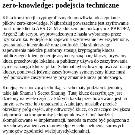
zero‑knowledge: podejścia techniczne
Kilka konstrukcji kryptograficznych umożliwia udostępnianie
plików zero‑knowledge. Najbardziej powszechne jest szyfrowanie
po stronie klienta AES‑GCM z kluczem pochodzącym z PBKDF2,
Argon2 lub scrypt, wyprowadzonym z hasła wybranego przez
użytkownika. Podejście to zapewnia szyfrowanie uwierzytelnione,
gwarantując integralność oraz poufność. Dla silniejszego
zapewnienia niektóre platformy stosują kryptografię klucza
publicznego: klient generuje asymetryczną parę kluczy, prywatny
klucz przechowuje lokalnie, a publiczny używa do zaszyfrowania
symetrycznego klucza pliku. Schemat hybrydowy upraszcza rotację
kluczy, ponieważ jedynie zaszyfrowany symetryczny klucz musi
być ponownie zaszyfrowany przy zmianie klucza publicznego.
Kolejną, wschodzącą techniką, są schematy podziału tajemnicy,
takie jak Shamir’s Secret Sharing. Tutaj klucz deszyfrujący jest
dzielony na wiele części, z których każda przechowywana jest na
innym serwerze lub urządzeniu. Atakujący musiałby przejąć
określony próg części, aby odtworzyć klucz, co znacząco zwiększa
odporność na kompromisy jednopunktowe. Choć bardziej
skomplikowane w implementacji, metoda ta może być połączona z
przechowywaniem zero‑knowledge w celu spełnienia surowych
wymogów zgodności wielojurysdykcjonalnej.