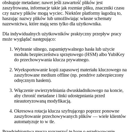
obsługuje metadane; nawet jeśli zawartość plików jest
zaszyfrowana, informacje takie jak rozmiar pliku, znaczniki czasu
czy nazwy plików mogą wyciec. Niektóre platformy łagodzą to,
haszując nazwy plików lub umożliwiając własne schematy
nazewnictwa, które mają sens tylko dla użytkownika.
Dla indywidualnych użytkowników praktyczny przepływ pracy
może wyglądać następująco:
Wybranie silnego, zapamiętywalnego hasła lub użycie
modułu bezpieczeństwa sprzętowego (HSM) albo YubiKey
do przechowywania klucza prywatnego.
Wyeksportowanie kopii zapasowej materiału kluczowego na
zaszyfrowane medium offline (np. pendrive zabezpieczony
odręcznym hasłem).
Włączenie uwierzytelniania dwuskładnikowego na koncie,
aby chronić metadane i linki udostępniania przed
nieautoryzowaną modyfikacją.
Okresowa rotacja klucza szyfrującego poprzez ponowne
zaszyfrowanie przechowywanych plików — wiele klientów
automatyzuje to w tle.
Przedsiębiorstwa muszą rozszerzyć tę bazę o egzekwowanie