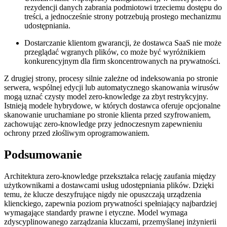
rezydencji danych zabrania podmiotowi trzeciemu dostępu do
treści, a jednocześnie strony potrzebują prostego mechanizmu
udostępniania.
Dostarczanie klientom gwarancji, że dostawca SaaS nie może
przeglądać wgranych plików, co może być wyróżnikiem
konkurencyjnym dla firm skoncentrowanych na prywatności.
Z drugiej strony, procesy silnie zależne od indeksowania po stronie
serwera, wspólnej edycji lub automatycznego skanowania wirusów
mogą uznać czysty model zero‑knowledge za zbyt restrykcyjny.
Istnieją modele hybrydowe, w których dostawca oferuje opcjonalne
skanowanie uruchamiane po stronie klienta przed szyfrowaniem,
zachowując zero‑knowledge przy jednoczesnym zapewnieniu
ochrony przed złośliwym oprogramowaniem.
Podsumowanie
Architektura zero‑knowledge przekształca relację zaufania między
użytkownikami a dostawcami usług udostępniania plików. Dzięki
temu, że klucze deszyfrujące nigdy nie opuszczają urządzenia
klienckiego, zapewnia poziom prywatności spełniający najbardziej
wymagające standardy prawne i etyczne. Model wymaga
zdyscyplinowanego zarządzania kluczami, przemyślanej inżynierii