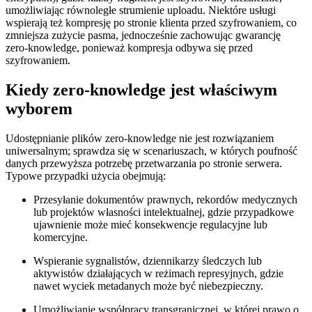
umożliwiając równoległe strumienie uploadu. Niektóre usługi
wspierają też kompresję po stronie klienta przed szyfrowaniem, co
zmniejsza zużycie pasma, jednocześnie zachowując gwarancję
zero‑knowledge, ponieważ kompresja odbywa się przed
szyfrowaniem.
Kiedy zero‑knowledge jest właściwym
wyborem
Udostępnianie plików zero‑knowledge nie jest rozwiązaniem
uniwersalnym; sprawdza się w scenariuszach, w których poufność
danych przewyższa potrzebę przetwarzania po stronie serwera.
Typowe przypadki użycia obejmują:
Przesyłanie dokumentów prawnych, rekordów medycznych
lub projektów własności intelektualnej, gdzie przypadkowe
ujawnienie może mieć konsekwencje regulacyjne lub
komercyjne.
Wspieranie sygnalistów, dziennikarzy śledczych lub
aktywistów działających w reżimach represyjnych, gdzie
nawet wyciek metadanych może być niebezpieczny.
Umożliwianie współpracy transgranicznej, w której prawo o