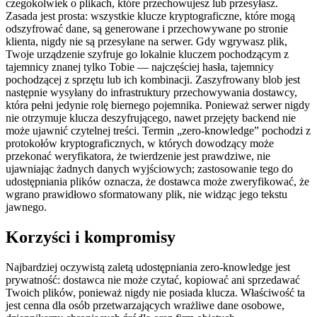
czegokolwiek o plikach, które przechowujesz lub przesyłasz.
Zasada jest prosta: wszystkie klucze kryptograficzne, które mogą
odszyfrować dane, są generowane i przechowywane po stronie
klienta, nigdy nie są przesyłane na serwer. Gdy wgrywasz plik,
Twoje urządzenie szyfruje go lokalnie kluczem pochodzącym z
tajemnicy znanej tylko Tobie — najczęściej hasła, tajemnicy
pochodzącej z sprzętu lub ich kombinacji. Zaszyfrowany blob jest
następnie wysyłany do infrastruktury przechowywania dostawcy,
która pełni jedynie rolę biernego pojemnika. Ponieważ serwer nigdy
nie otrzymuje klucza deszyfrującego, nawet przejęty backend nie
może ujawnić czytelnej treści. Termin „zero‑knowledge” pochodzi z
protokołów kryptograficznych, w których dowodzący może
przekonać weryfikatora, że twierdzenie jest prawdziwe, nie
ujawniając żadnych danych wyjściowych; zastosowanie tego do
udostępniania plików oznacza, że dostawca może zweryfikować, że
wgrano prawidłowo sformatowany plik, nie widząc jego tekstu
jawnego.
Korzyści i kompromisy
Najbardziej oczywistą zaletą udostępniania zero‑knowledge jest
prywatność: dostawca nie może czytać, kopiować ani sprzedawać
Twoich plików, ponieważ nigdy nie posiada klucza. Właściwość ta
jest cenna dla osób przetwarzających wrażliwe dane osobowe,