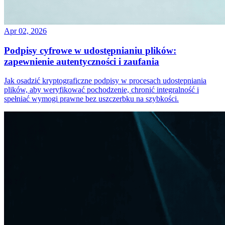
Apr 02, 2026
Podpisy cyfrowe w udostępnianiu plików:
zapewnienie autentyczności i zaufania
Jak osadzić kryptograficzne podpisy w procesach udostępniania
plików, aby weryfikować pochodzenie, chronić integralność i
spełniać wymogi prawne bez uszczerbku na szybkości.