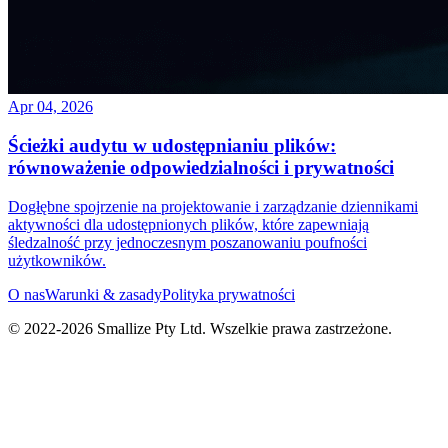
Apr 04, 2026
Ścieżki audytu w udostępnianiu plików:
równoważenie odpowiedzialności i prywatności
Dogłębne spojrzenie na projektowanie i zarządzanie dziennikami
aktywności dla udostępnionych plików, które zapewniają
śledzalność przy jednoczesnym poszanowaniu poufności
użytkowników.
O nas
Warunki & zasady
Polityka prywatności
© 2022-
2026
Smallize Pty Ltd.
Wszelkie prawa zastrzeżone.