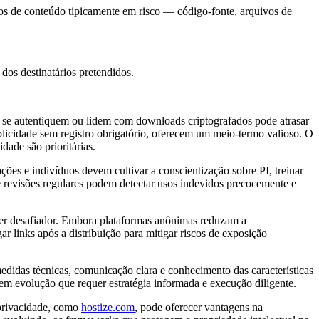
s de conteúdo tipicamente em risco — código-fonte, arquivos de
dos destinatários pretendidos.
s se autentiquem ou lidem com downloads criptografados pode atrasar
plicidade sem registro obrigatório, oferecem um meio-termo valioso. O
dade são prioritárias.
ações e indivíduos devem cultivar a conscientização sobre PI, treinar
e revisões regulares podem detectar usos indevidos precocemente e
er desafiador. Embora plataformas anônimas reduzam a
 links após a distribuição para mitigar riscos de exposição
idas técnicas, comunicação clara e conhecimento das características
o em evolução que requer estratégia informada e execução diligente.
 privacidade, como
hostize.com
, pode oferecer vantagens na