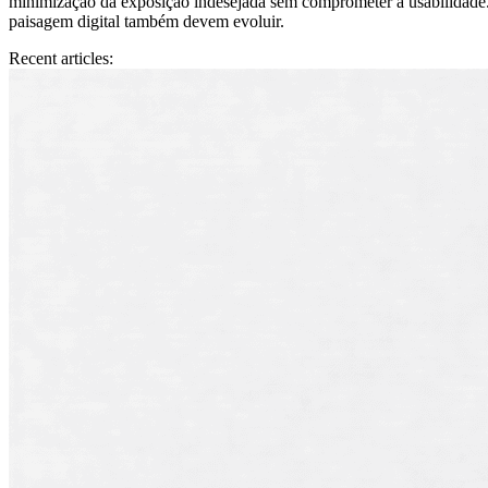
minimização da exposição indesejada sem comprometer a usabilidade.
paisagem digital também devem evoluir.
Recent articles: