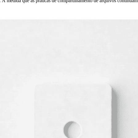
 À medida que as práticas de compartilhamento de arquivos continuam 