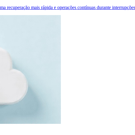
ma recuperação mais rápida e operações contínuas durante interrupções