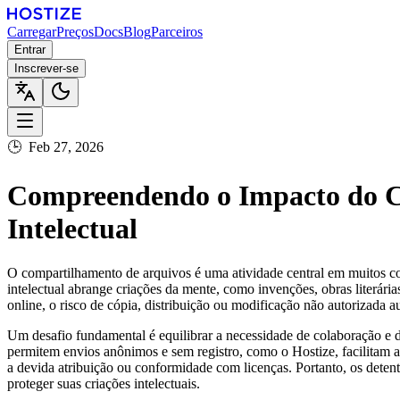
Carregar
Preços
Docs
Blog
Parceiros
Entrar
Inscrever-se
🕒
Feb 27, 2026
Compreendendo o Impacto do C
Intelectual
O compartilhamento de arquivos é uma atividade central em muitos cont
intelectual abrange criações da mente, como invenções, obras literár
online, o risco de cópia, distribuição ou modificação não autorizada au
Um desafio fundamental é equilibrar a necessidade de colaboração e d
permitem envios anônimos e sem registro, como o Hostize, facilitam 
a devida atribuição ou conformidade com licenças. Portanto, os deten
proteger suas criações intelectuais.