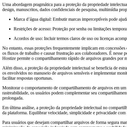
Uma abordagem pragmática para a proteção da propriedade intelectua
design, manuscritos, dados confidenciais de pesquisa, multimídia propr
Marca d’água digital: Embutir marcas imperceptíveis pode ajudar 
Restrições de acesso: Proteção por senha ou limitações tempora
Acordos de uso: Incluir termos claros de uso ou licenças acom
No entanto, essas proteções frequentemente implicam em concessões q
os fluxos de trabalho e causar frustração aos colaboradores. É nesse
Hostize permite o compartilhamento rápido de arquivos grandes por mei
Além disso, a proteção da propriedade intelectual se beneficia de estr
os envolvidos no manuseio de arquivos sensíveis e implementar monit
facilitar respostas oportunas.
Monitorar o comportamento de compartilhamento de arquivos em um a
rastreabilidade, os usuários podem complementar seu compartilhamento
prolongada.
Em última análise, a proteção da propriedade intelectual no compar
da plataforma. Equilibrar velocidade, simplicidade e privacidade com 
Para usuários que desejam compartilhar arquivos de forma segura mant