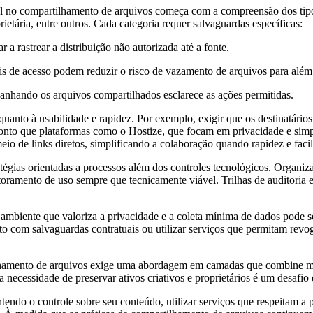
l no compartilhamento de arquivos começa com a compreensão dos tipo
ietária, entre outros. Cada categoria requer salvaguardas específicas:
a rastrear a distribuição não autorizada até a fonte.
is de acesso podem reduzir o risco de vazamento de arquivos para além 
panhando os arquivos compartilhados esclarece as ações permitidas.
uanto à usabilidade e rapidez. Por exemplo, exigir que os destinatário
 ponto que plataformas como o Hostize, que focam em privacidade e sim
o de links diretos, simplificando a colaboração quando rapidez e facili
atégias orientadas a processos além dos controles tecnológicos. Organiz
oramento de uso sempre que tecnicamente viável. Trilhas de auditoria 
mbiente que valoriza a privacidade e a coleta mínima de dados pode s
 com salvaguardas contratuais ou utilizar serviços que permitam revogar
tilhamento de arquivos exige uma abordagem em camadas que combine med
a necessidade de preservar ativos criativos e proprietários é um desafi
endo o controle sobre seu conteúdo, utilizar serviços que respeitam a