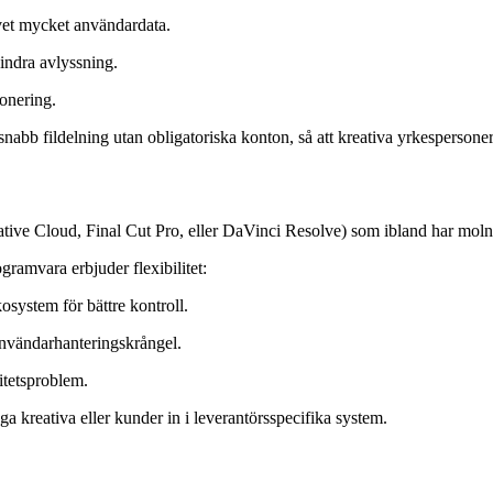
rivet mycket användardata.
indra avlyssning.
ponering.
abb fildelning utan obligatoriska konton, så att kreativa yrkespersoner 
tive Cloud, Final Cut Pro, eller DaVinci Resolve) som ibland har moln
gramvara erbjuder flexibilitet:
system för bättre kontroll.
användarhanteringskrångel.
itetsproblem.
ga kreativa eller kunder in i leverantörsspecifika system.