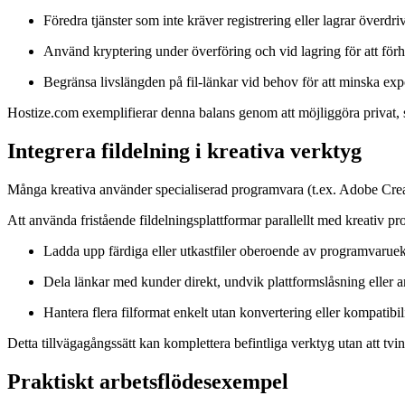
Föredra tjänster som inte kräver registrering eller lagrar överd
Använd kryptering under överföring och vid lagring för att förh
Begränsa livslängden på fil-länkar vid behov för att minska ex
Hostize.com exemplifierar denna balans genom att möjliggöra privat, sn
Integrera fildelning i kreativa verktyg
Många kreativa använder specialiserad programvara (t.ex. Adobe Crea
Att använda fristående fildelningsplattformar parallellt med kreativ pro
Ladda upp färdiga eller utkastfiler oberoende av programvarueko
Dela länkar med kunder direkt, undvik plattformslåsning eller 
Hantera flera filformat enkelt utan konvertering eller kompatibil
Detta tillvägagångssätt kan komplettera befintliga verktyg utan att tvin
Praktiskt arbetsflödesexempel