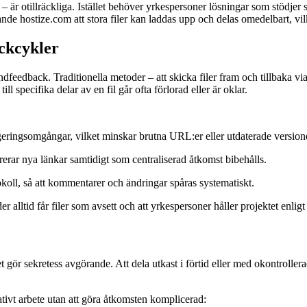
 är otillräckliga. Istället behöver yrkespersoner lösningar som stödjer st
nande hostize.com att stora filer kan laddas upp och delas omedelbart, vil
ackcykler
eedback. Traditionella metoder – att skicka filer fram och tillbaka via e
ll specifika delar av en fil går ofta förlorad eller är oklar.
eringsomgångar, vilket minskar brutna URL:er eller utdaterade version
rar nya länkar samtidigt som centraliserad åtkomst bibehålls.
oll, så att kommentarer och ändringar spåras systematiskt.
er alltid får filer som avsett och att yrkespersoner håller projektet enlig
et gör sekretess avgörande. Att dela utkast i förtid eller med okontrollera
ivt arbete utan att göra åtkomsten komplicerad: