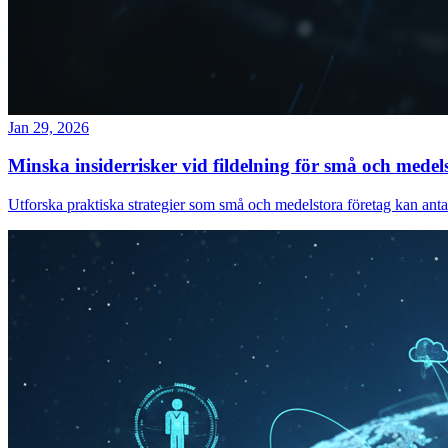
Jan 29, 2026
Minska insiderrisker vid fildelning för små och medel
Utforska praktiska strategier som små och medelstora företag kan anta f