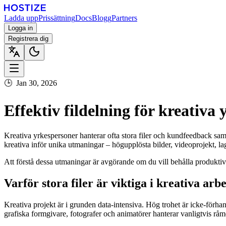
Ladda upp
Prissättning
Docs
Blogg
Partners
Logga in
Registrera dig
🕒
Jan 30, 2026
Effektiv fildelning för kreativ
Kreativa yrkespersoner hanterar ofta stora filer och kundfeedback samtid
kreativa inför unika utmaningar – högupplösta bilder, videoprojekt, lag
Att förstå dessa utmaningar är avgörande om du vill behålla produktiv
Varför stora filer är viktiga i kreativa arb
Kreativa projekt är i grunden data-intensiva. Hög trohet är icke-förhand
grafiska formgivare, fotografer och animatörer hanterar vanligtvis råm