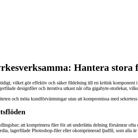
a yrkesverksamma: Hantera stora 
igt, vilket gör effektiv och säker fildelning till en kritisk komponent i d
erfilade designfiler och iterativa utkast når ofta gigabyte-storlekar, vi
iteten och möta kundförväntningar utan att kompromissa med sekretess e
etsflöden
lingsbar; att komprimera filer för att underlätta delning försämrar ofta 
edia, lagerfilade Photoshop-filer eller okomprimerad ljudfil, som alla ä