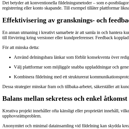
Det betyder att konventionella fildelningsmetoder – som e-postbilagor –
registrering eller konto skapande. Till exempel tillåter plattformar lik
Effektivisering av gransknings- och feedb
En annan utmaning i kreativt samarbete är att samla in och hantera kundf
till förvirring kring versioner eller kundpreferenser. Feedback kopplad ti
För att minska detta:
Använd delningsbara länkar som förblir konsekventa över redig
Välj plattformar som möjliggör snabba uppladdningar och genere
Kombinera fildelning med ett strukturerat kommunikationsprotok
Dessa strategier minskar fram och tillbaka-arbetet, säkerställer att kund
Balans mellan sekretess och enkel åtkomst
Kreativa projekt innehåller ofta känsligt eller proprietärt innehåll, vilk
upphovsrättsproblem.
Anonymitet och minimal datainsamling vid fildelning kan skydda kreat