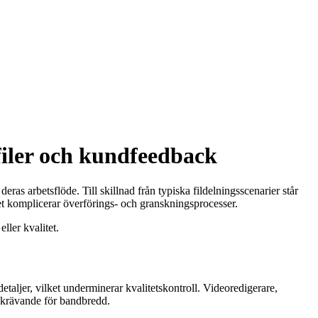
filer och kundfeedback
eras arbetsflöde. Till skillnad från typiska fildelningsscenarier står
lket komplicerar överförings- och granskningsprocesser.
ller kvalitet.
detaljer, vilket underminerar kvalitetskontroll. Videoredigerare,
r krävande för bandbredd.