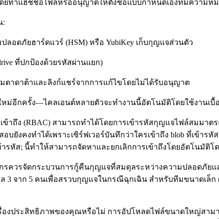
ดยทำแฮชชื่อไฟล์หรืออนุญาตให้ตั้งชื่อแบบกำหนดเองที่มีความหมายต
น:
มปลอดภัยฮาร์ดแวร์ (HSM) หรือ YubiKey เก็บกุญแจส่วนตัว
rive ที่ปกป้องด้วยรหัสผ่านแยก)
งเมตาดาต้าและลิงก์แชร์จากการแก้ไขโดยไม่ได้รับอนุญาต
หม่อีกครั้ง—ไคลเอนต์หลายตัวจะทำงานนี้อัตโนมัติโดยใช้งานเบื้
การเข้าถึง (RBAC) สามารถทำได้โดยการเข้ารหัสกุญแจไฟล์สมมา
คงทำได้เพราะเซิร์ฟเวอร์บันทึกว่าใครเข้าถึง blob ที่เข้ารหัสใ
ข้ารหัส; นี้ทำให้สามารถจัดหาและยกเลิกการเข้าถึงโดยอัตโนมัติโดย
ค์กรควรจัดกระบวนการกู้คืนกุญแจที่สมดุลระหว่างความปลอดภัยและ
้ดูแล 3 จาก 5 คนเพื่อสรวบกุญแจในกรณีฉุกเฉิน สำหรับทีมขนาดเล็ก ผ
รื่องประสิทธิภาพของคุณหรือไม่ การอัปโหลดไฟล์ขนาดใหญ่สามารถเ