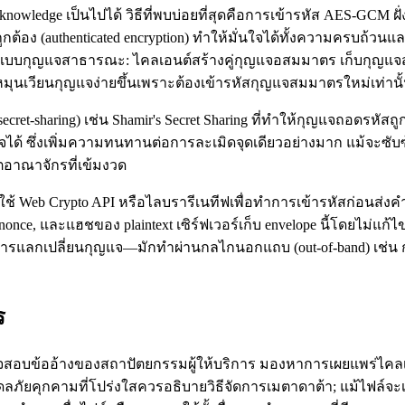
wledge เป็นไปได้ วิธีที่พบบ่อยที่สุดคือการเข้ารหัส AES‑GCM ฝั
มถูกต้อง (authenticated encryption) ทำให้มั่นใจได้ทั้งความครบถ้วน
ารหัสแบบกุญแจสาธารณะ: ไคลเอนต์สร้างคู่กุญแจอสมมาตร เก็บกุญแจ
ุนเวียนกุญแจง่ายขึ้นเพราะต้องเข้ารหัสกุญแจสมมาตรใหม่เท่านั
ret‑sharing) เช่น Shamir's Secret Sharing ที่ทำให้กุญแจถอดรหัสถ
จได้ ซึ่งเพิ่มความทนทานต่อการละเมิดจุดเดียวอย่างมาก แม้จะซั
ตอาณาจักรที่เข้มงวด
ใช้ Web Crypto API หรือไลบรารีเนทีฟเพื่อทำการเข้ารหัสก่อนส่ง
nonce, และแฮชของ plaintext เซิร์ฟเวอร์เก็บ envelope นี้โดยไม่แก้
การแลกเปลี่ยนกุญแจ—มักทำผ่านกลไกนอกแถบ (out‑of‑band) เช่น ก
ร
ารตรวจสอบข้ออ้างของสถาปัตยกรรมผู้ให้บริการ มองหาการเผยแพร
ลภัยคุกคามที่โปร่งใสควรอธิบายวิธีจัดการเมตาดาต้า; แม้ไฟล์จะเข