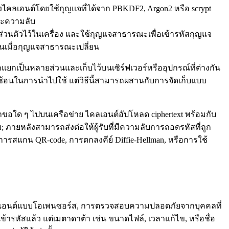
่งไคลเอนต์โดยใช้กุญแจที่ได้จาก PBKDF2, Argon2 หรือ scrypt
และความลับ
ส่วนตัวไว้ในเครื่อง และใช้กุญแจสาธารณะเพื่อเข้ารหัสกุญแจ
้นเมื่อกุญแจสาธารณะเปลี่ยน
ูกแยกเป็นหลายส่วนและเก็บไว้บนเซิร์ฟเวอร์หรืออุปกรณ์ที่ต่างกัน
บซ้อนในการนำไปใช้ แต่วิธีนี้สามารถผสานกับการจัดเก็บแบบ
คำขอใด ๆ ไปบนเครือข่าย ไคลเอนต์อัปโหลด ciphertext พร้อมกับ
ไข; ภายหลังสามารถส่งต่อให้ผู้รับที่มีความลับการถอดรหัสที่ถูก
ารสแกน QR‑code, การตกลงคีย์ Diffie‑Hellman, หรือการใช้
่ไคลเอนต์แบบโอเพนซอร์ส, การตรวจสอบความปลอดภัยจากบุคคลที่
้ารหัสแล้ว แต่เมตาดาต้า เช่น ขนาดไฟล์, เวลาแก้ไข, หรือชื่อ