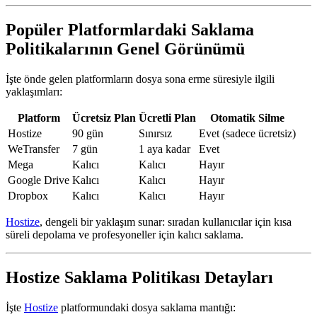
Popüler Platformlardaki Saklama
Politikalarının Genel Görünümü
İşte önde gelen platformların dosya sona erme süresiyle ilgili
yaklaşımları:
Platform
Ücretsiz Plan
Ücretli Plan
Otomatik Silme
Hostize
90 gün
Sınırsız
Evet (sadece ücretsiz)
WeTransfer
7 gün
1 aya kadar
Evet
Mega
Kalıcı
Kalıcı
Hayır
Google Drive
Kalıcı
Kalıcı
Hayır
Dropbox
Kalıcı
Kalıcı
Hayır
Hostize
,
dengeli bir yaklaşım
sunar: sıradan kullanıcılar için kısa
süreli depolama ve profesyoneller için
kalıcı saklama
.
Hostize Saklama Politikası Detayları
İşte
Hostize
platformundaki dosya saklama mantığı: