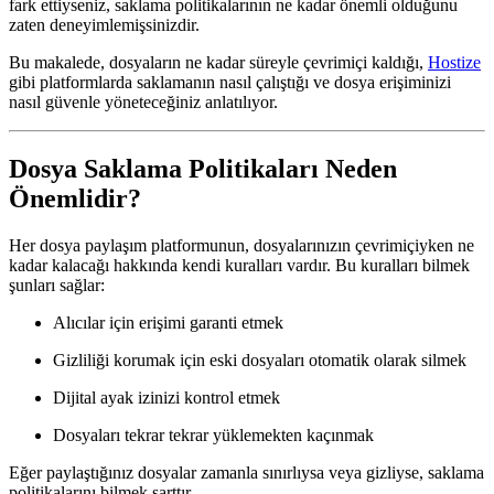
fark ettiyseniz,
saklama politikalarının
ne kadar önemli olduğunu
zaten deneyimlemişsinizdir.
Bu makalede, dosyaların
ne kadar süreyle çevrimiçi kaldığı
,
Hostize
gibi platformlarda saklamanın nasıl çalıştığı ve dosya erişiminizi
nasıl güvenle yöneteceğiniz anlatılıyor.
Dosya Saklama Politikaları Neden
Önemlidir?
Her dosya paylaşım platformunun,
dosyalarınızın çevrimiçiyken ne
kadar kalacağı
hakkında kendi kuralları vardır. Bu kuralları bilmek
şunları sağlar:
Alıcılar için erişimi garanti etmek
Gizliliği korumak
için eski dosyaları otomatik olarak silmek
Dijital ayak izinizi kontrol etmek
Dosyaları tekrar tekrar yüklemekten kaçınmak
Eğer paylaştığınız dosyalar zamanla sınırlıysa veya gizliyse, saklama
politikalarını bilmek şarttır.