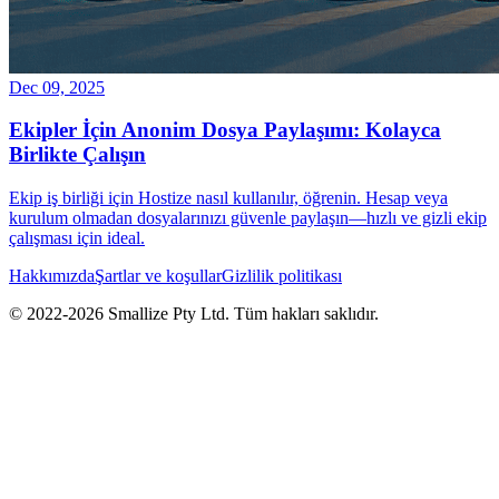
Dec 09, 2025
Ekipler İçin Anonim Dosya Paylaşımı: Kolayca
Birlikte Çalışın
Ekip iş birliği için Hostize nasıl kullanılır, öğrenin. Hesap veya
kurulum olmadan dosyalarınızı güvenle paylaşın—hızlı ve gizli ekip
çalışması için ideal.
Hakkımızda
Şartlar ve koşullar
Gizlilik politikası
© 2022-
2026
Smallize Pty Ltd.
Tüm hakları saklıdır.