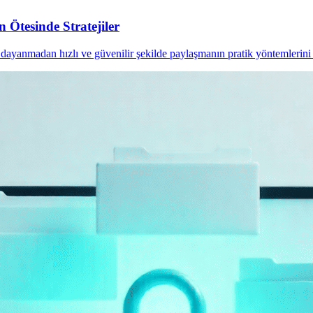
 Ötesinde Stratejiler
dayanmadan hızlı ve güvenilir şekilde paylaşmanın pratik yöntemlerini