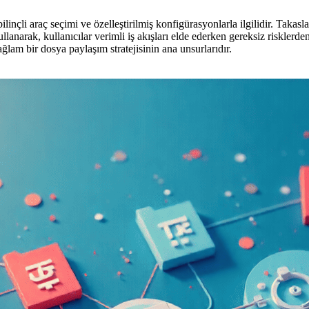
çli araç seçimi ve özelleştirilmiş konfigürasyonlarla ilgilidir. Takaslar
ullanarak, kullanıcılar verimli iş akışları elde ederken gereksiz risklerd
ğlam bir dosya paylaşım stratejisinin ana unsurlarıdır.