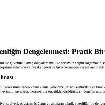
nliğin Dengelenmesi: Pratik Bir
 hız ve güvenlik. Amaç dosyalara hızlı ve sorunsuz erişim sağlamak olsa
eşimini anlamayı ve her iki hedefi de taviz vermeden karşılayan pratik 
ılması
ili gereksinimlerden kaynaklanır. Şifreleme, erişim kontrolleri ve kiml
neyimini yavaşlatır. Tersine, hız önceliklendirildiğinde—örneğin anonim
et seviyesi, paylaşım bağlamı ve alıcıların teknik yeterliliği, bu denge