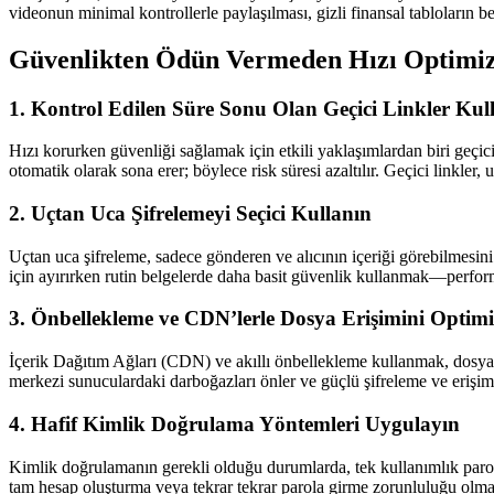
videonun minimal kontrollerle paylaşılması, gizli finansal tabloların beli
Güvenlikten Ödün Vermeden Hızı Optimize
1. Kontrol Edilen Süre Sonu Olan Geçici Linkler Kul
Hızı korurken güvenliği sağlamak için etkili yaklaşımlardan biri geçici 
otomatik olarak sona erer; böylece risk süresi azaltılır. Geçici linkler
2. Uçtan Uca Şifrelemeyi Seçici Kullanın
Uçtan uca şifreleme, sadece gönderen ve alıcının içeriği görebilmesin
için ayırırken rutin belgelerde daha basit güvenlik kullanmak—perfor
3. Önbellekleme ve CDN’lerle Dosya Erişimini Optim
İçerik Dağıtım Ağları (CDN) ve akıllı önbellekleme kullanmak, dosyala
merkezi sunuculardaki darboğazları önler ve güçlü şifreleme ve erişim kon
4. Hafif Kimlik Doğrulama Yöntemleri Uygulayın
Kimlik doğrulamanın gerekli olduğu durumlarda, tek kullanımlık parolal
tam hesap oluşturma veya tekrar tekrar parola girme zorunluluğu olmad