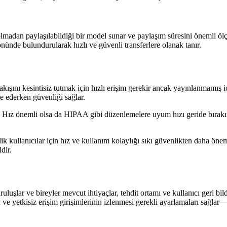
madan paylaşılabildiği bir model sunar ve paylaşım süresini önemli ölçüde
ünde bulundurularak hızlı ve güvenli transferlere olanak tanır.
ışını kesintisiz tutmak için hızlı erişim gerekir ancak yayınlanmamış iç
e ederken güvenliği sağlar.
r. Hız önemli olsa da HIPAA gibi düzenlemelere uyum hızı geride bırakır. 
k kullanıcılar için hız ve kullanım kolaylığı sıkı güvenlikten daha öneml
dir.
ruluşlar ve bireyler mevcut ihtiyaçlar, tehdit ortamı ve kullanıcı geri b
 ve yetkisiz erişim girişimlerinin izlenmesi gerekli ayarlamaları sağlar—g