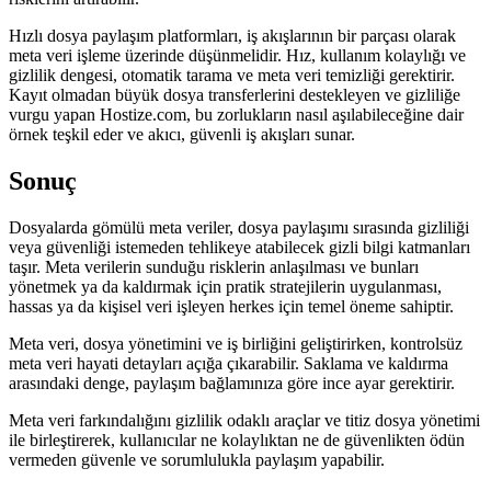
Hızlı dosya paylaşım platformları, iş akışlarının bir parçası olarak
meta veri işleme üzerinde düşünmelidir. Hız, kullanım kolaylığı ve
gizlilik dengesi, otomatik tarama ve meta veri temizliği gerektirir.
Kayıt olmadan büyük dosya transferlerini destekleyen ve gizliliğe
vurgu yapan Hostize.com, bu zorlukların nasıl aşılabileceğine dair
örnek teşkil eder ve akıcı, güvenli iş akışları sunar.
Sonuç
Dosyalarda gömülü meta veriler, dosya paylaşımı sırasında gizliliği
veya güvenliği istemeden tehlikeye atabilecek gizli bilgi katmanları
taşır. Meta verilerin sunduğu risklerin anlaşılması ve bunları
yönetmek ya da kaldırmak için pratik stratejilerin uygulanması,
hassas ya da kişisel veri işleyen herkes için temel öneme sahiptir.
Meta veri, dosya yönetimini ve iş birliğini geliştirirken, kontrolsüz
meta veri hayati detayları açığa çıkarabilir. Saklama ve kaldırma
arasındaki denge, paylaşım bağlamınıza göre ince ayar gerektirir.
Meta veri farkındalığını gizlilik odaklı araçlar ve titiz dosya yönetimi
ile birleştirerek, kullanıcılar ne kolaylıktan ne de güvenlikten ödün
vermeden güvenle ve sorumlulukla paylaşım yapabilir.