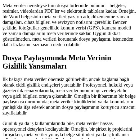
Meta veriler neredeyse tüm dosya türlerinde bulunur—belgeler,
resimler, videolardan PDF'ler ve elektronik tablolara kadar. Örneğin,
bir Word belgesinin meta verileri yazarın adı, düzenlenme zaman
damgaları, cihaz bilgileri ve revizyon notlarını içerebilir. Benzer
şekilde, fotoğraflar genellikle konum verisi (GPS), kamera modeli
ve zaman damgalarını meta verilerinde saklar. Uygun dikkat
gösterilmeden, meta verileri korunarak dosya paylaşımı, istenenden
daha fazlasının sızmasına neden olabilir.
Dosya Paylaşımında Meta Verinin
Gizlilik Yansımaları
İlk bakışta meta veriler önemsiz görünebilir, ancak bağlama bağlı
olarak ciddi gizlilik endişeleri yaratabilir. Profesyonel, hukuki veya
gazetecilik senaryolarında, meta veriler anonimliği zedeleyebilir
veya gizli bilgileri ortaya çıkarabilir. Örneğin bir ihbarcının bir belge
paylaşması durumunda; meta veriler kimliklerini ya da konumlarını
yanlışlıkla ifşa ederek anonim dosya paylaşımının koruyucu amacını
zayıflatabilir.
Günlük ya da iş kullanımlarında bile, meta veriler hassas
operasyonel detayları kodlayabilir. Örneğin, bir şirket iç projelerini
tartışırken, meta veriler yoluyla belge sürümleri ya da iç kullanıcı