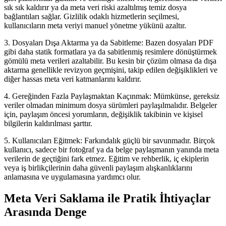
sık sık kaldırır ya da meta veri riski azaltılmış temiz dosya
bağlantıları sağlar. Gizlilik odaklı hizmetlerin seçilmesi,
kullanıcıların meta veriyi manuel yönetme yükünü azaltır.
3. Dosyaları Dışa Aktarma ya da Sabitleme:
Bazen dosyaları PDF
gibi daha statik formatlara ya da sabitlenmiş resimlere dönüştürmek
gömülü meta verileri azaltabilir. Bu kesin bir çözüm olmasa da dışa
aktarma genellikle revizyon geçmişini, takip edilen değişiklikleri ve
diğer hassas meta veri katmanlarını kaldırır.
4. Gereğinden Fazla Paylaşmaktan Kaçınmak:
Mümkünse, gereksiz
veriler olmadan minimum dosya sürümleri paylaşılmalıdır. Belgeler
için, paylaşım öncesi yorumların, değişiklik takibinin ve kişisel
bilgilerin kaldırılması şarttır.
5. Kullanıcıları Eğitmek:
Farkındalık güçlü bir savunmadır. Birçok
kullanıcı, sadece bir fotoğraf ya da belge paylaşmanın yanında meta
verilerin de geçtiğini fark etmez. Eğitim ve rehberlik, iç ekiplerin
veya iş birlikçilerinin daha güvenli paylaşım alışkanlıklarını
anlamasına ve uygulamasına yardımcı olur.
Meta Veri Saklama ile Pratik İhtiyaçlar
Arasında Denge