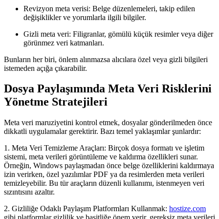
Revizyon meta verisi:
Belge düzenlemeleri, takip edilen
değişiklikler ve yorumlarla ilgili bilgiler.
Gizli meta veri:
Filigranlar, gömülü küçük resimler veya diğer
görünmez veri katmanları.
Bunların her biri, önlem alınmazsa alıcılara özel veya gizli bilgileri
istemeden açığa çıkarabilir.
Dosya Paylaşımında Meta Veri Risklerini
Yönetme Stratejileri
Meta veri maruziyetini kontrol etmek, dosyalar gönderilmeden önce
dikkatli uygulamalar gerektirir. Bazı temel yaklaşımlar şunlardır:
1. Meta Veri Temizleme Araçları:
Birçok dosya formatı ve işletim
sistemi, meta verileri görüntüleme ve kaldırma özellikleri sunar.
Örneğin, Windows paylaşmadan önce belge özelliklerini kaldırmaya
izin verirken, özel yazılımlar PDF ya da resimlerden meta verileri
temizleyebilir. Bu tür araçların düzenli kullanımı, istenmeyen veri
sızıntısını azaltır.
2. Gizliliğe Odaklı Paylaşım Platformları Kullanmak:
hostize.com
gibi platformlar gizlilik ve basitliğe önem verir, gereksiz meta verileri