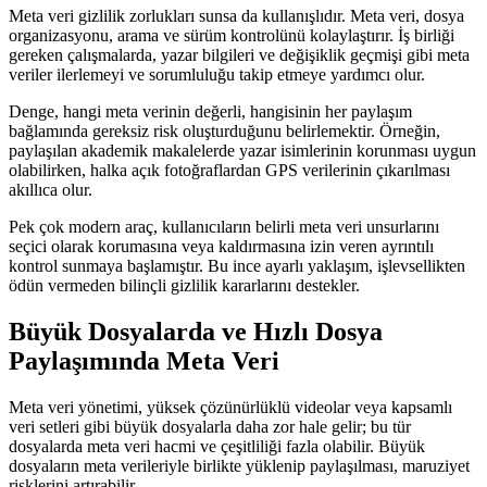
Meta veri gizlilik zorlukları sunsa da kullanışlıdır. Meta veri, dosya
organizasyonu, arama ve sürüm kontrolünü kolaylaştırır. İş birliği
gereken çalışmalarda, yazar bilgileri ve değişiklik geçmişi gibi meta
veriler ilerlemeyi ve sorumluluğu takip etmeye yardımcı olur.
Denge, hangi meta verinin değerli, hangisinin her paylaşım
bağlamında gereksiz risk oluşturduğunu belirlemektir. Örneğin,
paylaşılan akademik makalelerde yazar isimlerinin korunması uygun
olabilirken, halka açık fotoğraflardan GPS verilerinin çıkarılması
akıllıca olur.
Pek çok modern araç, kullanıcıların belirli meta veri unsurlarını
seçici olarak korumasına veya kaldırmasına izin veren ayrıntılı
kontrol sunmaya başlamıştır. Bu ince ayarlı yaklaşım, işlevsellikten
ödün vermeden bilinçli gizlilik kararlarını destekler.
Büyük Dosyalarda ve Hızlı Dosya
Paylaşımında Meta Veri
Meta veri yönetimi, yüksek çözünürlüklü videolar veya kapsamlı
veri setleri gibi büyük dosyalarla daha zor hale gelir; bu tür
dosyalarda meta veri hacmi ve çeşitliliği fazla olabilir. Büyük
dosyaların meta verileriyle birlikte yüklenip paylaşılması, maruziyet
risklerini artırabilir.