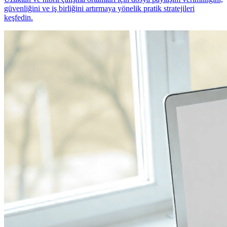
güvenliğini ve iş birliğini artırmaya yönelik pratik stratejileri
keşfedin.