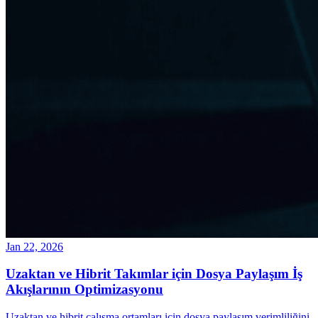
Jan 22, 2026
Uzaktan ve Hibrit Takımlar için Dosya Paylaşım İş
Akışlarının Optimizasyonu
Uzaktan ve hibrit çalışma ortamları için dosya paylaşım verimliliğini,