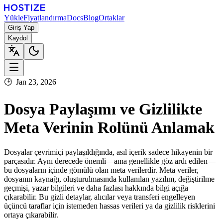
Yükle
Fiyatlandırma
Docs
Blog
Ortaklar
Giriş Yap
Kaydol
🕒
Jan 23, 2026
Dosya Paylaşımı ve Gizlilikte
Meta Verinin Rolünü Anlamak
Dosyalar çevrimiçi paylaşıldığında, asıl içerik sadece hikayenin bir
parçasıdır. Aynı derecede önemli—ama genellikle göz ardı edilen—
bu dosyaların içinde gömülü olan meta verilerdir. Meta veriler,
dosyanın kaynağı, oluşturulmasında kullanılan yazılım, değiştirilme
geçmişi, yazar bilgileri ve daha fazlası hakkında bilgi açığa
çıkarabilir. Bu gizli detaylar, alıcılar veya transferi engelleyen
üçüncü taraflar için istemeden hassas verileri ya da gizlilik risklerini
ortaya çıkarabilir.