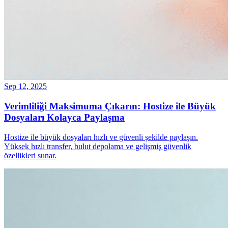
Sep 12, 2025
Verimliliği Maksimuma Çıkarın: Hostize ile Büyük
Dosyaları Kolayca Paylaşma
Hostize ile büyük dosyaları hızlı ve güvenli şekilde paylaşın.
Yüksek hızlı transfer, bulut depolama ve gelişmiş güvenlik
özellikleri sunar.