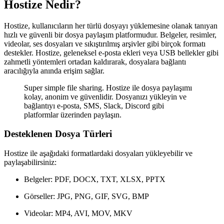
Hostize Nedir?
Hostize
, kullanıcıların
her türlü dosyayı
yüklemesine olanak tanıyan
hızlı ve güvenli bir dosya paylaşım platformudur. Belgeler, resimler,
videolar, ses dosyaları ve sıkıştırılmış arşivler gibi birçok formatı
destekler.
Hostize
, geleneksel e-posta ekleri veya USB bellekler gibi
zahmetli yöntemleri ortadan kaldırarak,
dosyalara bağlantı
aracılığıyla anında erişim
sağlar.
Super simple file sharing.
Hostize ile dosya paylaşımı
kolay, anonim ve güvenlidir
. Dosyanızı yükleyin ve
bağlantıyı e-posta, SMS, Slack, Discord gibi
platformlar üzerinden paylaşın.
Desteklenen Dosya Türleri
Hostize
ile aşağıdaki formatlardaki dosyaları yükleyebilir ve
paylaşabilirsiniz:
Belgeler
: PDF, DOCX, TXT, XLSX, PPTX
Görseller
: JPG, PNG, GIF, SVG, BMP
Videolar
: MP4, AVI, MOV, MKV