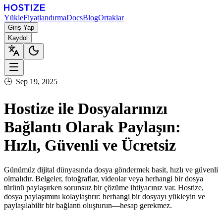
Yükle
Fiyatlandırma
Docs
Blog
Ortaklar
Giriş Yap
Kaydol
🕒
Sep 19, 2025
Hostize ile Dosyalarınızı
Bağlantı Olarak Paylaşın:
Hızlı, Güvenli ve Ücretsiz
Günümüz dijital dünyasında dosya göndermek
basit, hızlı ve güvenli
olmalıdır. Belgeler, fotoğraflar, videolar veya herhangi bir dosya
türünü paylaşırken sorunsuz bir çözüme ihtiyacınız var.
Hostize
,
dosya paylaşımını kolaylaştırır:
herhangi bir dosyayı yükleyin ve
paylaşılabilir bir bağlantı oluşturun—hesap gerekmez
.