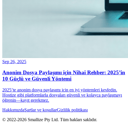
Sep 26, 2025
Anonim Dosya Paylaşımı için Nihai Rehber: 2025’in
10 Güçlü ve Güvenli Yöntemi
2025’te anonim dosya paylaşımı için en iyi yöntemleri keşfedin.
Hostize gibi platformlarla dosyaları güvenli ve kolayca paylaşmayı
öğrenin—kayıt gerekmez.
Hakkımızda
Şartlar ve koşullar
Gizlilik politikası
© 2022-
2026
Smallize Pty Ltd.
Tüm hakları saklıdır.