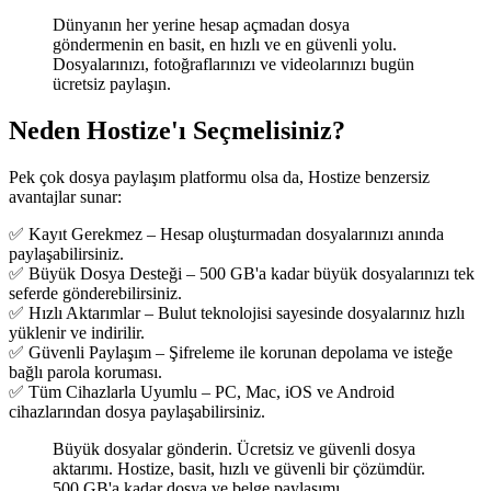
Dünyanın her yerine hesap açmadan dosya
göndermenin en basit, en hızlı ve en güvenli yolu.
Dosyalarınızı, fotoğraflarınızı ve videolarınızı
bugün
ücretsiz paylaşın
.
Neden Hostize'ı Seçmelisiniz?
Pek çok dosya paylaşım platformu olsa da,
Hostize
benzersiz
avantajlar sunar:
✅
Kayıt Gerekmez
– Hesap oluşturmadan dosyalarınızı anında
paylaşabilirsiniz.
✅
Büyük Dosya Desteği
–
500 GB'a kadar büyük dosyalarınızı
tek
seferde gönderebilirsiniz.
✅
Hızlı Aktarımlar
– Bulut teknolojisi sayesinde dosyalarınız hızlı
yüklenir ve indirilir.
✅
Güvenli Paylaşım
– Şifreleme ile korunan depolama ve isteğe
bağlı parola koruması.
✅
Tüm Cihazlarla Uyumlu
– PC, Mac, iOS ve Android
cihazlarından dosya paylaşabilirsiniz.
Büyük dosyalar gönderin. Ücretsiz ve güvenli dosya
aktarımı.
Hostize,
basit, hızlı ve güvenli bir çözümdür
.
500 GB'a kadar dosya ve belge paylaşımı