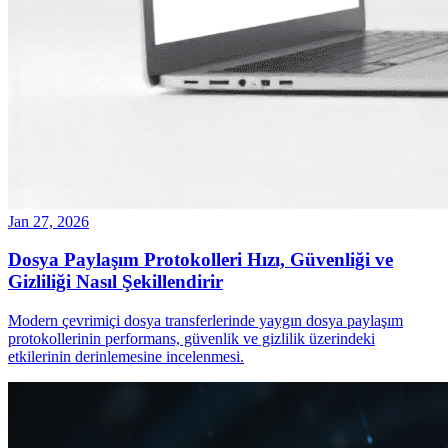
Jan 27, 2026
Dosya Paylaşım Protokolleri Hızı, Güvenliği ve
Gizliliği Nasıl Şekillendirir
Modern çevrimiçi dosya transferlerinde yaygın dosya paylaşım
protokollerinin performans, güvenlik ve gizlilik üzerindeki
etkilerinin derinlemesine incelenmesi.