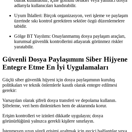
olarak kullanabilir; içine gömülü betikler veya yanıltıcı dosya
adlarıyla kullanıcıları kandırabilir.
Uyum İhlalleri:
Birçok organizasyon, veri işleme ve paylaşım
üzerinde sıkı kontrol gerektiren sektöre özgü düzenlemelere
tabidir.
Gölge BT Yayılımı:
Onaylanmamış dosya paylaşım araçları,
kurumsal güvenlik kontrollerini atlayarak görünmez riskler
yaratabilir.
Güvenli Dosya Paylaşımını Siber Hijyene
Entegre Etme En İyi Uygulamaları
Güçlü siber güvenlik hijyeni için dosya paylaşımının kuruluş
politikaları ve teknik önlemlerle kasıtlı olarak entegre edilmesi
gerekir:
Varsayılan olarak şifreli dosya transferi ve depolama kullanın.
Şifreleme, veri hem dinlenirken hem de aktarımda korur.
Erişim kontrolleri ve izinleri dikkatle uygulayın; dosya
görünürlüğünü yalnızca gerekli kişilere sınırlayın.
İstenmeyen uzun süreli erişimi azaltmak için geçici bağlantılar veya