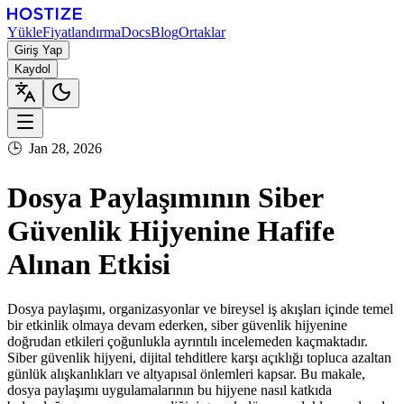
Yükle
Fiyatlandırma
Docs
Blog
Ortaklar
Giriş Yap
Kaydol
🕒
Jan 28, 2026
Dosya Paylaşımının Siber
Güvenlik Hijyenine Hafife
Alınan Etkisi
Dosya paylaşımı, organizasyonlar ve bireysel iş akışları içinde temel
bir etkinlik olmaya devam ederken, siber güvenlik hijyenine
doğrudan etkileri çoğunlukla ayrıntılı incelemeden kaçmaktadır.
Siber güvenlik hijyeni, dijital tehditlere karşı açıklığı topluca azaltan
günlük alışkanlıkları ve altyapısal önlemleri kapsar. Bu makale,
dosya paylaşımı uygulamalarının bu hijyene nasıl katkıda