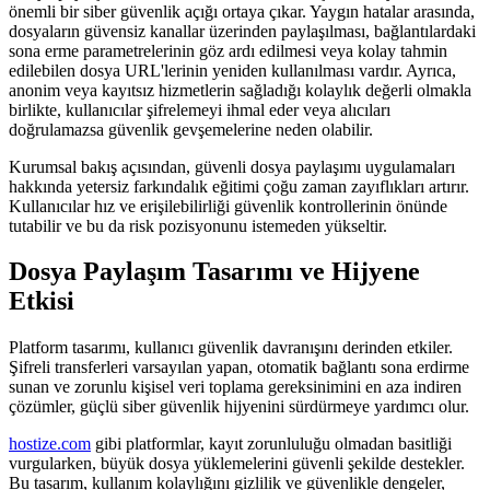
önemli bir siber güvenlik açığı ortaya çıkar. Yaygın hatalar arasında,
dosyaların güvensiz kanallar üzerinden paylaşılması, bağlantılardaki
sona erme parametrelerinin göz ardı edilmesi veya kolay tahmin
edilebilen dosya URL'lerinin yeniden kullanılması vardır. Ayrıca,
anonim veya kayıtsız hizmetlerin sağladığı kolaylık değerli olmakla
birlikte, kullanıcılar şifrelemeyi ihmal eder veya alıcıları
doğrulamazsa güvenlik gevşemelerine neden olabilir.
Kurumsal bakış açısından, güvenli dosya paylaşımı uygulamaları
hakkında yetersiz farkındalık eğitimi çoğu zaman zayıflıkları artırır.
Kullanıcılar hız ve erişilebilirliği güvenlik kontrollerinin önünde
tutabilir ve bu da risk pozisyonunu istemeden yükseltir.
Dosya Paylaşım Tasarımı ve Hijyene
Etkisi
Platform tasarımı, kullanıcı güvenlik davranışını derinden etkiler.
Şifreli transferleri varsayılan yapan, otomatik bağlantı sona erdirme
sunan ve zorunlu kişisel veri toplama gereksinimini en aza indiren
çözümler, güçlü siber güvenlik hijyenini sürdürmeye yardımcı olur.
hostize.com
gibi platformlar, kayıt zorunluluğu olmadan basitliği
vurgularken, büyük dosya yüklemelerini güvenli şekilde destekler.
Bu tasarım, kullanım kolaylığını gizlilik ve güvenlikle dengeler,