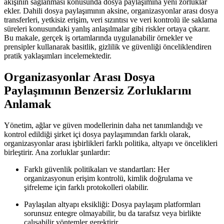
akışının sağlanması konusunda dosya paylaşımına yeni zorluklar
ekler. Dahili dosya paylaşımının aksine, organizasyonlar arası dosya
transferleri, yetkisiz erişim, veri sızıntısı ve veri kontrolü ile saklama
süreleri konusundaki yanlış anlaşılmalar gibi riskler ortaya çıkarır.
Bu makale, gerçek iş ortamlarında uygulanabilir örnekler ve
prensipler kullanarak basitlik, gizlilik ve güvenliği önceliklendiren
pratik yaklaşımları incelemektedir.
Organizasyonlar Arası Dosya
Paylaşımının Benzersiz Zorluklarını
Anlamak
Yönetim, ağlar ve güven modellerinin daha net tanımlandığı ve
kontrol edildiği şirket içi dosya paylaşımından farklı olarak,
organizasyonlar arası işbirlikleri farklı politika, altyapı ve öncelikleri
birleştirir. Ana zorluklar şunlardır:
Farklı güvenlik politikaları ve standartları:
Her
organizasyonun erişim kontrolü, kimlik doğrulama ve
şifreleme için farklı protokolleri olabilir.
Paylaşılan altyapı eksikliği:
Dosya paylaşım platformları
sorunsuz entegre olmayabilir, bu da tarafsız veya birlikte
çalışabilir yöntemler gerektirir.