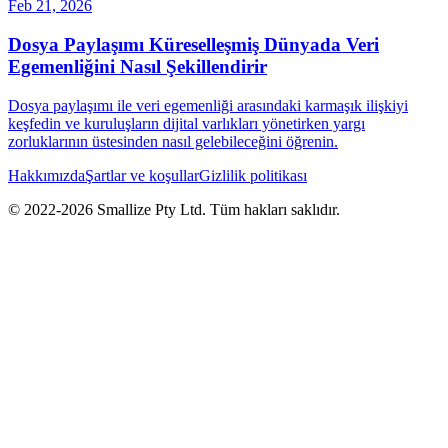
Feb 21, 2026
Dosya Paylaşımı Küreselleşmiş Dünyada Veri
Egemenliğini Nasıl Şekillendirir
Dosya paylaşımı ile veri egemenliği arasındaki karmaşık ilişkiyi
keşfedin ve kuruluşların dijital varlıkları yönetirken yargı
zorluklarının üstesinden nasıl gelebileceğini öğrenin.
Hakkımızda
Şartlar ve koşullar
Gizlilik politikası
© 2022-
2026
Smallize Pty Ltd.
Tüm hakları saklıdır.