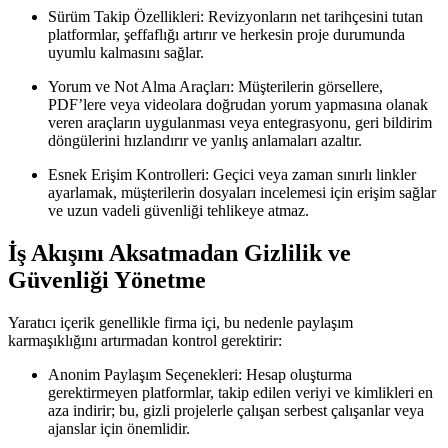
Sürüm Takip Özellikleri:
Revizyonların net tarihçesini tutan
platformlar, şeffaflığı artırır ve herkesin proje durumunda
uyumlu kalmasını sağlar.
Yorum ve Not Alma Araçları:
Müşterilerin görsellere,
PDF’lere veya videolara doğrudan yorum yapmasına olanak
veren araçların uygulanması veya entegrasyonu, geri bildirim
döngülerini hızlandırır ve yanlış anlamaları azaltır.
Esnek Erişim Kontrolleri:
Geçici veya zaman sınırlı linkler
ayarlamak, müşterilerin dosyaları incelemesi için erişim sağlar
ve uzun vadeli güvenliği tehlikeye atmaz.
İş Akışını Aksatmadan Gizlilik ve
Güvenliği Yönetme
Yaratıcı içerik genellikle firma içi, bu nedenle paylaşım
karmaşıklığını artırmadan kontrol gerektirir:
Anonim Paylaşım Seçenekleri:
Hesap oluşturma
gerektirmeyen platformlar, takip edilen veriyi ve kimlikleri en
aza indirir; bu, gizli projelerle çalışan serbest çalışanlar veya
ajanslar için önemlidir.