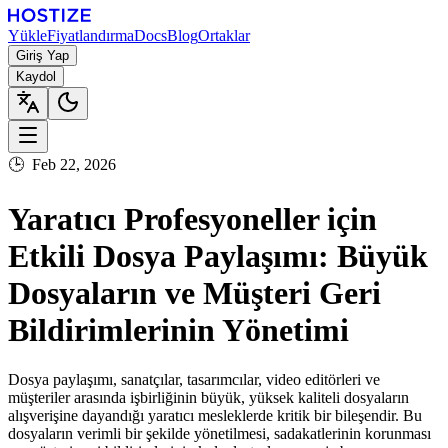
Yükle
Fiyatlandırma
Docs
Blog
Ortaklar
Giriş Yap
Kaydol
🕒
Feb 22, 2026
Yaratıcı Profesyoneller için
Etkili Dosya Paylaşımı: Büyük
Dosyaların ve Müşteri Geri
Bildirimlerinin Yönetimi
Dosya paylaşımı, sanatçılar, tasarımcılar, video editörleri ve
müşteriler arasında işbirliğinin büyük, yüksek kaliteli dosyaların
alışverişine dayandığı yaratıcı mesleklerde kritik bir bileşendir. Bu
dosyaların verimli bir şekilde yönetilmesi, sadakatlerinin korunması