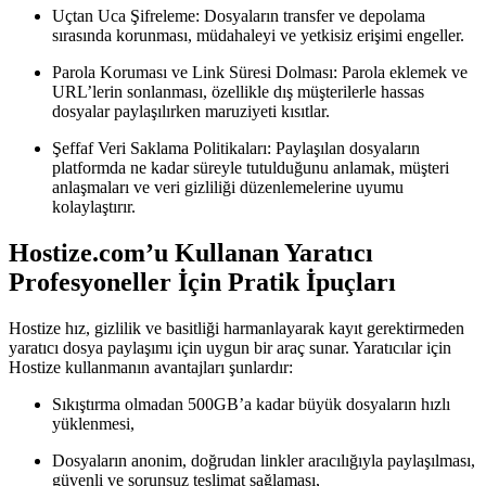
Uçtan Uca Şifreleme:
Dosyaların transfer ve depolama
sırasında korunması, müdahaleyi ve yetkisiz erişimi engeller.
Parola Koruması ve Link Süresi Dolması:
Parola eklemek ve
URL’lerin sonlanması, özellikle dış müşterilerle hassas
dosyalar paylaşılırken maruziyeti kısıtlar.
Şeffaf Veri Saklama Politikaları:
Paylaşılan dosyaların
platformda ne kadar süreyle tutulduğunu anlamak, müşteri
anlaşmaları ve veri gizliliği düzenlemelerine uyumu
kolaylaştırır.
Hostize.com’u Kullanan Yaratıcı
Profesyoneller İçin Pratik İpuçları
Hostize hız, gizlilik ve basitliği harmanlayarak kayıt gerektirmeden
yaratıcı dosya paylaşımı için uygun bir araç sunar. Yaratıcılar için
Hostize kullanmanın avantajları şunlardır:
Sıkıştırma olmadan 500GB’a kadar büyük dosyaların hızlı
yüklenmesi,
Dosyaların anonim, doğrudan linkler aracılığıyla paylaşılması,
güvenli ve sorunsuz teslimat sağlaması,