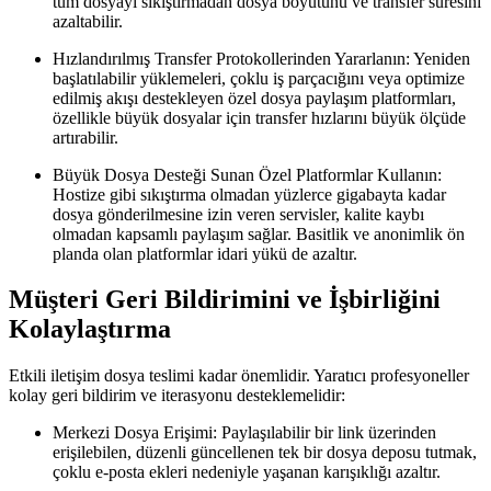
tüm dosyayı sıkıştırmadan dosya boyutunu ve transfer süresini
azaltabilir.
Hızlandırılmış Transfer Protokollerinden Yararlanın:
Yeniden
başlatılabilir yüklemeleri, çoklu iş parçacığını veya optimize
edilmiş akışı destekleyen özel dosya paylaşım platformları,
özellikle büyük dosyalar için transfer hızlarını büyük ölçüde
artırabilir.
Büyük Dosya Desteği Sunan Özel Platformlar Kullanın:
Hostize gibi sıkıştırma olmadan yüzlerce gigabayta kadar
dosya gönderilmesine izin veren servisler, kalite kaybı
olmadan kapsamlı paylaşım sağlar. Basitlik ve anonimlik ön
planda olan platformlar idari yükü de azaltır.
Müşteri Geri Bildirimini ve İşbirliğini
Kolaylaştırma
Etkili iletişim dosya teslimi kadar önemlidir. Yaratıcı profesyoneller
kolay geri bildirim ve iterasyonu desteklemelidir:
Merkezi Dosya Erişimi:
Paylaşılabilir bir link üzerinden
erişilebilen, düzenli güncellenen tek bir dosya deposu tutmak,
çoklu e-posta ekleri nedeniyle yaşanan karışıklığı azaltır.