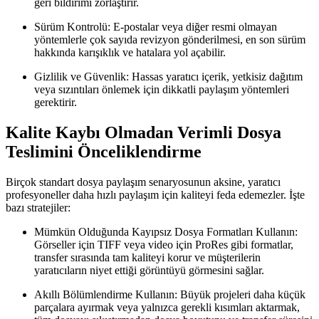
geri bildirimi zorlaştırır.
Sürüm Kontrolü:
E-postalar veya diğer resmi olmayan
yöntemlerle çok sayıda revizyon gönderilmesi, en son sürüm
hakkında karışıklık ve hatalara yol açabilir.
Gizlilik ve Güvenlik:
Hassas yaratıcı içerik, yetkisiz dağıtım
veya sızıntıları önlemek için dikkatli paylaşım yöntemleri
gerektirir.
Kalite Kaybı Olmadan Verimli Dosya
Teslimini Önceliklendirme
Birçok standart dosya paylaşım senaryosunun aksine, yaratıcı
profesyoneller daha hızlı paylaşım için kaliteyi feda edemezler. İşte
bazı stratejiler:
Mümkün Olduğunda Kayıpsız Dosya Formatları Kullanın:
Görseller için TIFF veya video için ProRes gibi formatlar,
transfer sırasında tam kaliteyi korur ve müşterilerin
yaratıcıların niyet ettiği görüntüyü görmesini sağlar.
Akıllı Bölümlendirme Kullanın:
Büyük projeleri daha küçük
parçalara ayırmak veya yalnızca gerekli kısımları aktarmak,