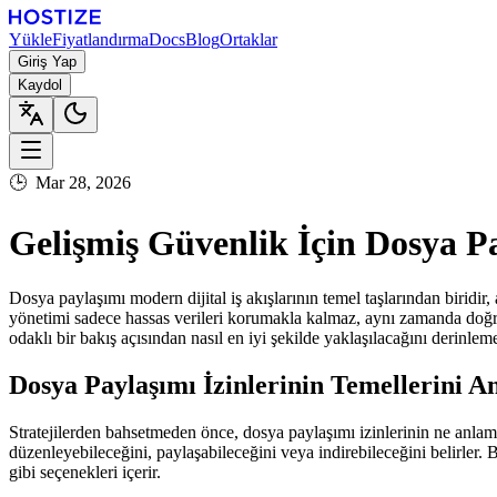
Yükle
Fiyatlandırma
Docs
Blog
Ortaklar
Giriş Yap
Kaydol
🕒
Mar 28, 2026
Gelişmiş Güvenlik İçin Dosya Pay
Dosya paylaşımı modern dijital iş akışlarının temel taşlarından biridir
yönetimi sadece hassas verileri korumakla kalmaz, aynı zamanda doğru k
odaklı bir bakış açısından nasıl en iyi şekilde yaklaşılacağını derinlem
Dosya Paylaşımı İzinlerinin Temellerini 
Stratejilerden bahsetmeden önce, dosya paylaşımı izinlerinin ne anlama
düzenleyebileceğini, paylaşabileceğini veya indirebileceğini belirler. 
gibi seçenekleri içerir.