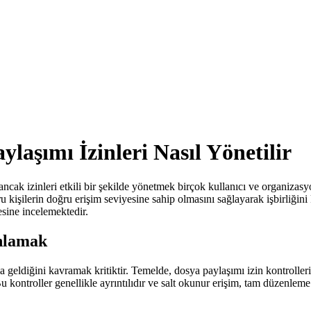
laşımı İzinleri Nasıl Yönetilir
, ancak izinleri etkili bir şekilde yönetmek birçok kullanıcı ve organiz
işilerin doğru erişim seviyesine sahip olmasını sağlayarak işbirliğini k
esine incelemektedir.
Anlamak
 geldiğini kavramak kritiktir. Temelde, dosya paylaşımı izin kontroller
Bu kontroller genellikle ayrıntılıdır ve salt okunur erişim, tam düzenleme