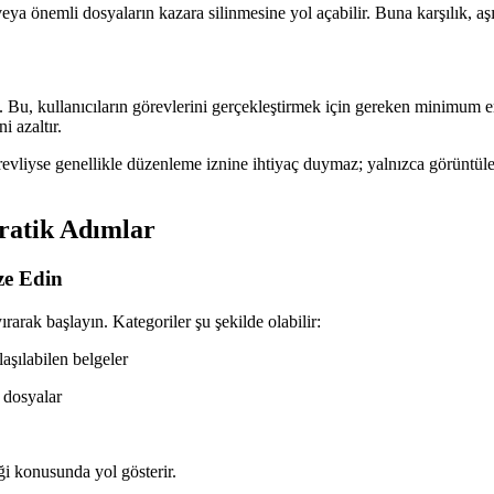
ya önemli dosyaların kazara silinmesine yol açabilir. Buna karşılık, aşırı k
P). Bu, kullanıcıların görevlerini gerçekleştirmek için gereken minimum
i azaltır.
revliyse genellikle düzenleme iznine ihtiyaç duymaz; yalnızca görüntülem
Pratik Adımlar
ze Edin
rarak başlayın. Kategoriler şu şekilde olabilir:
aşılabilen belgeler
 dosyalar
ği konusunda yol gösterir.