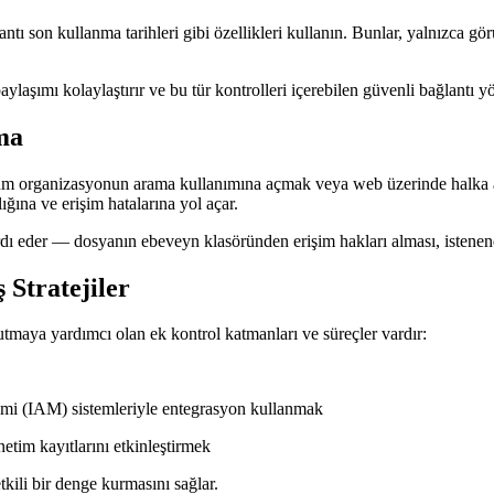
antı son kullanma tarihleri gibi özellikleri kullanın. Bunlar, yalnızca gö
ylaşımı kolaylaştırır ve bu tür kontrolleri içerebilen güvenli bağlantı y
ma
i tüm organizasyonun arama kullanımına açmak veya web üzerinde halka a
lığına ve erişim hatalarına yol açar.
rdı eder — dosyanın ebeveyn klasöründen erişim hakları alması, istenend
 Stratejiler
tmaya yardımcı olan ek kontrol katmanları ve süreçler vardır:
etimi (IAM) sistemleriyle entegrasyon kullanmak
netim kayıtlarını etkinleştirmek
tkili bir denge kurmasını sağlar.