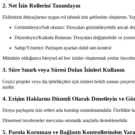
2. Net İzin Rollerini Tanımlayın
Ekibinizin ihtiyaçlarına uygun rol tabanlı izin şablonları oluşturun. Yay
Görüntüleyici/Salt okunur: Dosyaları görüntüleyebilir ancak de
Düzenleyici/Katkıda Bulunan: Dosyaları değiştirebilir ve yorum
Sahip/Yönetici: Paylaşım ayarları dahil tam kontrol
Mümkün olduğunca bireysel ad hoc izinler oluşturmak yerine önceden tanı
3. Süre Sınırlı veya Süresi Dolan İzinleri Kullanın
Geçici projeler veya dış işbirlikçileri için izinleri belirli zaman çerç
azaltır.
4. Erişim Haklarını Düzenli Olarak Denetleyin ve Gö
Dosya paylaşımı izin setleri asla kurulup unutulmamalıdır. Özellikle h
Dönemsel incelemeler mevcutsa otomatik araçlarla desteklenebilir.
5. Parola Koruması ve Bağlantı Kontrollerinden Yara