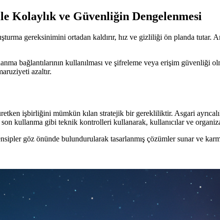
le Kolaylık ve Güvenliğin Dengelenmesi
urma gereksinimini ortadan kaldırır, hız ve gizliliği ön planda tutar. A
anma bağlantılarının kullanılması ve şifreleme veya erişim güvenliği o
ruziyeti azaltır.
üretken işbirliğini mümkün kılan stratejik bir gerekliliktir. Asgari ayrıca
on kullanma gibi teknik kontrolleri kullanarak, kullanıcılar ve organizas
prensipler göz önünde bulundurularak tasarlanmış çözümler sunar ve kar