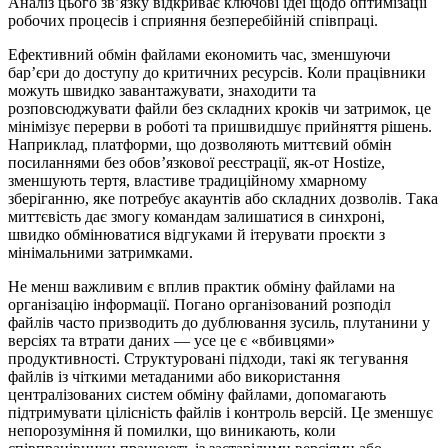
Аналіз цього зв’язку відкриває ключові ідеї щодо оптимізації
робочих процесів і сприяння безперебійній співпраці.
Ефективний обмін файлами економить час, зменшуючи
бар’єри до доступу до критичних ресурсів. Коли працівники
можуть швидко завантажувати, знаходити та
розповсюджувати файли без складних кроків чи затримок, це
мінімізує перерви в роботі та пришвидшує прийняття рішень.
Наприклад, платформи, що дозволяють миттєвий обмін
посиланнями без обов’язкової реєстрації, як-от Hostize,
зменшують тертя, властиве традиційному хмарному
зберіганню, яке потребує акаунтів або складних дозволів. Така
миттєвість дає змогу командам залишатися в синхроні,
швидко обмінюватися відгуками й ітерувати проєкти з
мінімальними затримками.
Не менш важливим є вплив практик обміну файлами на
організацію інформації. Погано організований розподіл
файлів часто призводить до дублювання зусиль, плутанини у
версіях та втрати даних — усе це є «вбивцями»
продуктивності. Структуровані підходи, такі як тегування
файлів із чіткими метаданими або використання
централізованих систем обміну файлами, допомагають
підтримувати цілісність файлів і контроль версій. Це зменшує
непорозуміння й помилки, що виникають, коли