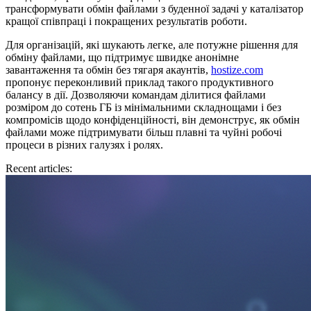
трансформувати обмін файлами з буденної задачі у каталізатор
кращої співпраці і покращених результатів роботи.
Для організацій, які шукають легке, але потужне рішення для
обміну файлами, що підтримує швидке анонімне
завантаження та обмін без тягаря акаунтів,
hostize.com
пропонує переконливий приклад такого продуктивного
балансу в дії. Дозволяючи командам ділитися файлами
розміром до сотень ГБ із мінімальними складнощами і без
компромісів щодо конфіденційності, він демонструє, як обмін
файлами може підтримувати більш плавні та чуйні робочі
процеси в різних галузях і ролях.
Recent articles: