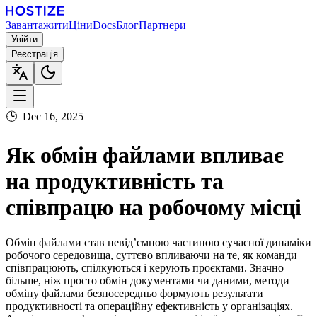
Завантажити
Ціни
Docs
Блог
Партнери
Увійти
Реєстрація
🕒
Dec 16, 2025
Як обмін файлами впливає
на продуктивність та
співпрацю на робочому місці
Обмін файлами став невід’ємною частиною сучасної динаміки
робочого середовища, суттєво впливаючи на те, як команди
співпрацюють, спілкуються і керують проєктами. Значно
більше, ніж просто обмін документами чи даними, методи
обміну файлами безпосередньо формують результати
продуктивності та операційну ефективність у організаціях.