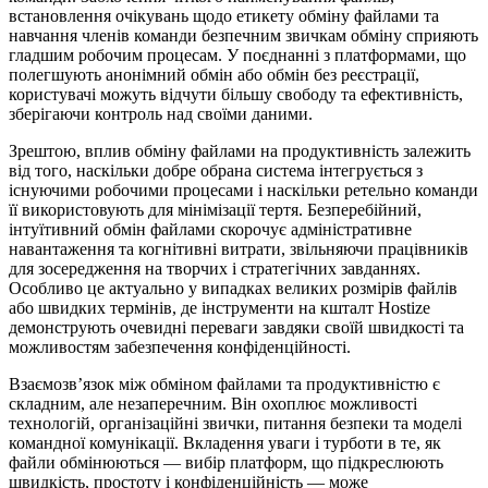
встановлення очікувань щодо етикету обміну файлами та
навчання членів команди безпечним звичкам обміну сприяють
гладшим робочим процесам. У поєднанні з платформами, що
полегшують анонімний обмін або обмін без реєстрації,
користувачі можуть відчути більшу свободу та ефективність,
зберігаючи контроль над своїми даними.
Зрештою, вплив обміну файлами на продуктивність залежить
від того, наскільки добре обрана система інтегрується з
існуючими робочими процесами і наскільки ретельно команди
її використовують для мінімізації тертя. Безперебійний,
інтуїтивний обмін файлами скорочує адміністративне
навантаження та когнітивні витрати, звільняючи працівників
для зосередження на творчих і стратегічних завданнях.
Особливо це актуально у випадках великих розмірів файлів
або швидких термінів, де інструменти на кшталт Hostize
демонструють очевидні переваги завдяки своїй швидкості та
можливостям забезпечення конфіденційності.
Взаємозв’язок між обміном файлами та продуктивністю є
складним, але незаперечним. Він охоплює можливості
технологій, організаційні звички, питання безпеки та моделі
командної комунікації. Вкладення уваги і турботи в те, як
файли обмінюються — вибір платформ, що підкреслюють
швидкість, простоту і конфіденційність — може