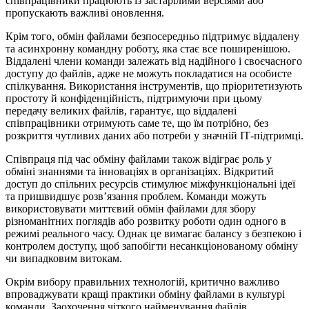
співпрацівники працюють із застарілими версіями або
пропускають важливі оновлення.
Крім того, обмін файлами безпосередньо підтримує віддалену
та асинхронну командну роботу, яка стає все поширенішою.
Віддалені члени команди залежать від надійного і своєчасного
доступу до файлів, адже не можуть покладатися на особисте
спілкування. Використання інструментів, що пріоритетизують
простоту й конфіденційність, підтримуючи при цьому
передачу великих файлів, гарантує, що віддалені
співпрацівники отримують саме те, що їм потрібно, без
розкриття чутливих даних або потреби у значній ІТ-підтримці.
Співпраця під час обміну файлами також відіграє роль у
обміні знаннями та інноваціях в організаціях. Відкритий
доступ до спільних ресурсів стимулює міжфункціональні ідеї
та пришвидшує розв’язання проблем. Команди можуть
використовувати миттєвий обмін файлами для збору
різноманітних поглядів або розвитку роботи один одного в
режимі реального часу. Однак це вимагає балансу з безпекою і
контролем доступу, щоб запобігти несанкціонованому обміну
чи випадковим витокам.
Окрім вибору правильних технологій, критично важливо
впроваджувати кращі практики обміну файлами в культурі
команди. Заохочення чіткого найменування файлів,