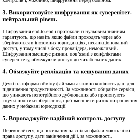
контролів і, можливо, шифрування перед обміном.
3. Використовуйте шифрування як суверенітет-
нейтральний рівень
Шифрування end-to-end і протоколи із нульовим знанням
гарантують, що навіть якщо файли проходять через або
зберігаються в іноземних юрисдикціях, несанкціонований
доступ, у тому числі з боку провайдера, неможливий.
Шифрування зменшує ризики, пов’язані з конфліктами
суверенітету, обмежуючи доступ до читабельних даних.
4. Обмежуйте реплікацію та кешування даних
Деякі платформи обміну файлами активно копіюють дані для
підвищення продуктивності. За можливості обирайте сервіси,
що уникають непотрібного дублювання або пропонують
гнучкі політики зберігання, щоб зменшити ризик потрапляння
даних у небажані юрисдикції.
5. Впроваджуйте надійний контроль доступу
Переконайтеся, що посилання на спільні файли мають чіткі
права доступу, дати закінчення дії і, за можливості,