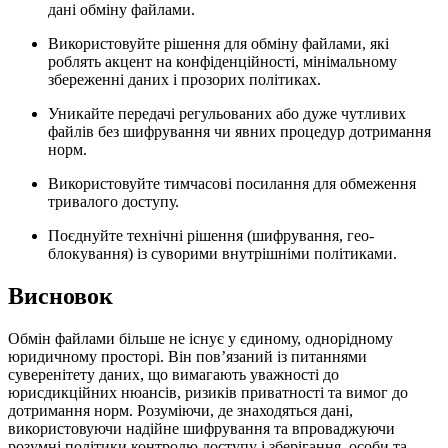
дані обміну файлами.
Використовуйте рішення для обміну файлами, які
роблять акцент на конфіденційності, мінімальному
збереженні даних і прозорих політиках.
Уникайте передачі регульованих або дуже чутливих
файлів без шифрування чи явних процедур дотримання
норм.
Використовуйте тимчасові посилання для обмеження
тривалого доступу.
Поєднуйте технічні рішення (шифрування, гео-
блокування) із суворими внутрішніми політиками.
Висновок
Обмін файлами більше не існує у єдиному, однорідному
юридичному просторі. Він пов’язаний із питаннями
суверенітету даних, що вимагають уважності до
юрисдикційних нюансів, ризиків приватності та вимог до
дотримання норм. Розуміючи, де знаходяться дані,
використовуючи надійне шифрування та впроваджуючи
розумні політики контролю доступу і зберігання, особи та