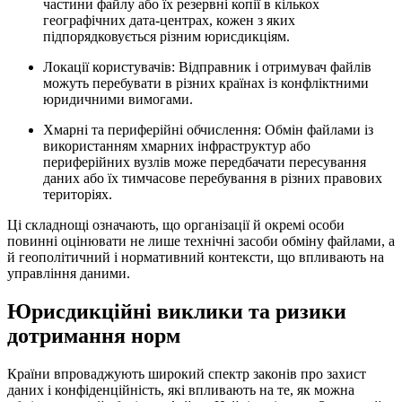
частини файлу або їх резервні копії в кількох
географічних дата-центрах, кожен з яких
підпорядковується різним юрисдикціям.
Локації користувачів:
Відправник і отримувач файлів
можуть перебувати в різних країнах із конфліктними
юридичними вимогами.
Хмарні та периферійні обчислення:
Обмін файлами із
використанням хмарних інфраструктур або
периферійних вузлів може передбачати пересування
даних або їх тимчасове перебування в різних правових
територіях.
Ці складнощі означають, що організації й окремі особи
повинні оцінювати не лише технічні засоби обміну файлами, а
й геополітичний і нормативний контексти, що впливають на
управління даними.
Юрисдикційні виклики та ризики
дотримання норм
Країни впроваджують широкий спектр законів про захист
даних і конфіденційність, які впливають на те, як можна