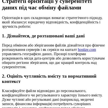
Стратегії орієнтації у суверенітеті
даних під час обміну файлами
Орієнтація в цих складнощах вимагає стратегічного підходу,
який збалансує юридичну відповідність, конфіденційність і
зручність роботи:
1. Дізнайтеся, де розташовані ваші дані
Перед обміном або зберіганням файлів дізнайтеся про фізичне
розташування серверів і як сервіси на кшталт
hostize.com
управляють географією даних. Прозорі платформи
розкривають місця дата-центрів або дозволяють користувачам
обирати регіони зберігання, що дає кращий контроль над
суверенітетом.
2. Оцініть чутливість вмісту та нормативний
контекст
Класифікуйте файли відповідно до персонального,
конфіденційного чи регульованого характеру їхнього вмісту.
Дуже чутливі або регульовані дані (наприклад, медичні
записи, фінансова інформація) потребують суворіших