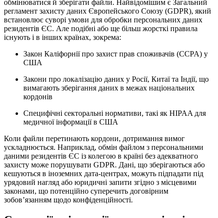
обмінюватися й зберігати файли. Найвідомішим є Загальний
регламент захисту даних Європейського Союзу (GDPR), який
встановлює суворі умови для обробки персональних даних
резидентів ЄС. Але подібні або ще більш жорсткі правила
існують і в інших країнах, зокрема:
Закон Каліфорнії про захист прав споживачів (CCPA) у
США
Закони про локалізацію даних у Росії, Китаї та Індії, що
вимагають зберігання даних в межах національних
кордонів
Специфічні секторальні нормативи, такі як HIPAA для
медичної інформації в США
Коли файли перетинають кордони, дотримання вимог
ускладнюється. Наприклад, обмін файлом з персональними
даними резидентів ЄС із колегою в країні без адекватного
захисту може порушувати GDPR. Дані, що зберігаються або
кешуються в іноземних дата-центрах, можуть підпадати під
урядовий нагляд або юридичні запити згідно з місцевими
законами, що потенційно суперечить договірним
зобов’язанням щодо конфіденційності.