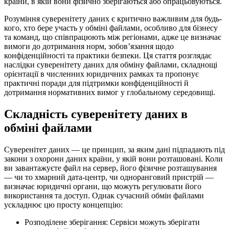
країни, в якій вони фізично зберігаються або опрацьовуються.
Розуміння суверенітету даних є критично важливим для будь-
кого, хто бере участь у обміні файлами, особливо для бізнесу
та команд, що співпрацюють між регіонами, адже це визначає
вимоги до дотримання норм, зобов’язання щодо
конфіденційності та практики безпеки. Ця стаття розглядає
наслідки суверенітету даних для обміну файлами, складнощі
орієнтації в численних юридичних рамках та пропонує
практичні поради для підтримки конфіденційності й
дотримання нормативних вимог у глобальному середовищі.
Складність суверенітету даних в
обміні файлами
Суверенітет даних — це принцип, за яким дані підпадають під
закони з охорони даних країни, у якій вони розташовані. Коли
ви завантажуєте файл на сервер, його фізичне розташування
— чи то хмарний дата-центр, чи одноранговий пристрій —
визначає юридичні органи, що можуть регулювати його
використання та доступ. Однак сучасний обмін файлами
ускладнює цю просту концепцію:
Розподілене зберігання:
Сервіси можуть зберігати