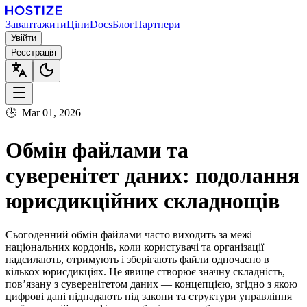
Завантажити
Ціни
Docs
Блог
Партнери
Увійти
Реєстрація
🕒
Mar 01, 2026
Обмін файлами та
суверенітет даних: подолання
юрисдикційних складнощів
Сьогоденний обмін файлами часто виходить за межі
національних кордонів, коли користувачі та організації
надсилають, отримують і зберігають файли одночасно в
кількох юрисдикціях. Це явище створює значну складність,
пов’язану з суверенітетом даних — концепцією, згідно з якою
цифрові дані підпадають під закони та структури управління