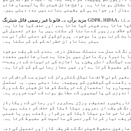
نا مشکل ہو جاتا ہے۔ واضح فائل شیئرنگ پالیسیاں قائم
بھال اور جوابدہی کو یقینی بنانے میں مدد دیتی ہیں۔
مزید برآں، بے قابو یا غیر رسمی فائل شیئرنگ GDPR، HIPAA، یا صنعت سے متعلق ضوابط جیسے تعمیل کے تقاضوں کے ساتھ متصادم ہو سکتی ہے۔ بہت سے تعمیل کے فریم ورک اس بات کا
یا جاتا ہے، شیئر کیا جاتا ہے، اور حذف کیا جاتا ہے۔
 خلاف ورزیوں کے سامنا کر سکتے ہیں یا مؤثر تعمیل کی
ایت کرتے ہوں یا موجودہ پروٹوکول کو دستی نگرانی سے
بہتر بنانا، ان خطرات کو کم کر سکتا ہے۔
رنگ کے عمل سے منسلک مستقل درجہ بندی کے طریقے موجود
یا ہائبرڈ ورک ماحول میں بڑھتا ہے جہاں فائلیں متعدد
سے ٹیگنگ، انکرپشن، یا اجازت کی ترتیبات کے ذریعے—
کو مضبوط کرتا ہے اور غیر مجاز رسائی کو کم کرتا ہے۔
بغیر کوئی لائف سائیکل کنٹرولز کے تیزی سے گردش کرنے
م رکھنے کی کوششوں کو پیچیدہ بنا دیتی ہیں۔ یہ تسلسل
یسیاں، یا استعمال کے ٹریکنگ کو فائل شیئرنگ کے ورک
اندوزی کی پالیسیوں کے مطابق ہونے کے لیے ضروری ہے۔
 تاریخیں، تصنیف، ورژن ہسٹری، اور رسائی کے ریکارڈز
نگ طریقے ان بھرپور میٹا ڈیٹا کو حذف کر دیتے ہیں یا
رنا جو جامع میٹا ڈیٹا کو برقرار رکھتے ہوں یا ضمنی
ریقے تیار کرنا گورننس کی سالمیت کو مضبوط کرتا ہے۔
صارفین محفوظ شیئرنگ کے طریقہ کار اور تعمیل کی ذمہ