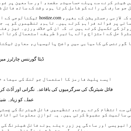
 شیئر کرنے سے پہلے حساسیت، مقصد، اور سامعین پر غور 
 جو صارف کی رائے کو شامل کرتا ہو، وقت کے ساتھ فائل 
ٹیکنالوجی کے انتخاب بھی فائل شیئرنگ
ائی پر فوائد فراہم کرتے ہیں۔ تاہم، تنظیموں کو یہ جا
لز کی تکمیل کرتے ہیں نہ کہ ان کی خلاف ورزی۔ تیز رفتا
ٹرڈ حل کے امتزاج والے ہائبرڈ طریقے استعمال کرنا اس
ا گورننس کی کامیابی میں واضح پالیسیاں، معاون ٹیکنا
ڈیٹا گورننس چارٹرز می
ایسے پلیٹ فارمز کا استعمال جو لنک کی میعاد خ
فائل شیئرنگ کی سرگرمیوں کی باقاعدہ نگرانی اور آڈٹ کرنا
عملے کو زیادہ شیئ
لی سے انتظام کرتے ہوئے، تنظیمیں فائل شیئرنگ کی چستی
ی سالمیت کو مضبوط کرتی ہیں۔ یہ توازن معلوماتی اثاثو
پھلکی مگر محفوظ شیئرنگ تنظیمی ڈیٹا 