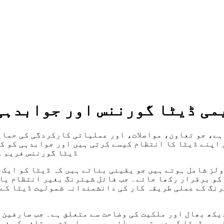
می ڈیٹا گورننس اور جوابدہی 
ے، جو تعاون، مواصلات، اور عملیاتی کارکردگی کی حمایت
 اپنے ڈیٹا کا انتظام کیسے کرتی ہیں اور جوابدہی کو ک
ڈیٹا گورننس فریم و
لز شامل ہوتے ہیں جو یقینی بناتے ہیں کہ ڈیٹا کو ایک 
و برقرار رکھا جائے۔ جب فائل شیئرنگ بغیر انتظام یا غ
رنگ کے عملی طریقہ کار کی دانشمندانہ شمولیت ڈیٹا کے 
یکھ بھال اور ملکیت کی وضاحت سے متعلق ہے۔ جب صارفین 
و یہ ڈیٹا کی درستی، پرائیویسی، یا وقت پر تلفی کی ذم