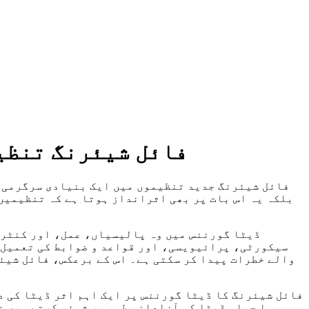
فائل شیئرنگ تنظی
فائل شیئرنگ جدید تنظیموں میں ایک بنیادی سرگرمی ہ
بلکہ یہ اس بات پر بھی اثرانداز ہوتا ہے کہ تنظیمیں
ڈیٹا گورننس میں وہ پالیسیاں، عمل، اور کنٹرو
سیکورٹی، پرائیویسی، اور قواعد و ضوابط کی تعمیل ک
والے خطرات پیدا کر سکتی ہے۔ اس کے برعکس، فائل شیئ
فائل شیئرنگ کا ڈیٹا گورننس پر ایک اہم اثر ڈیٹا کی د
یا حساس ڈیٹا کو آزادانہ طور پر شیئر کرتے ہیں ت