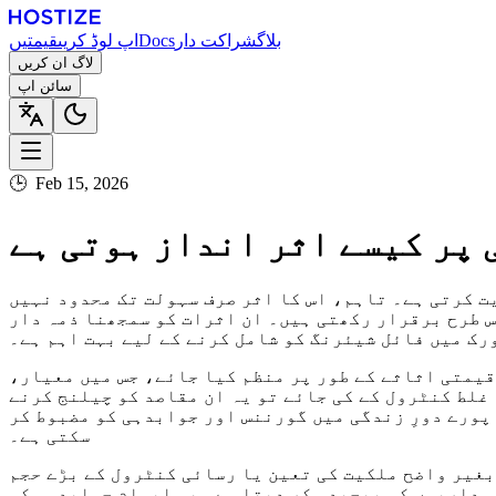
بلاگ
شراکت دار
Docs
اپ لوڈ کریں
قیمتیں
لاگ ان کریں
سائن اپ
🕒
Feb 15, 2026
پر کیسے اثر انداز ہوتی ہے
 کرتی ہے۔ تاہم، اس کا اثر صرف سہولت تک محدود نہیں
س طرح برقرار رکھتی ہیں۔ ان اثرات کو سمجھنا ذمہ دار
رک میں فائل شیئرنگ کو شامل کرنے کے لیے بہت اہم ہے۔
قیمتی اثاثے کے طور پر منظم کیا جائے، جس میں معیار،
لط کنٹرول کے کی جائے تو یہ ان مقاصد کو چیلنج کرنے
پورے دورِ زندگی میں گورننس اور جوابدہی کو مضبوط کر
سکتی ہے۔
بغیر واضح ملکیت کی تعین یا رسائی کنٹرول کے بڑے حجم
ہ داریوں کو پیچیدہ کر دیتا ہے۔ یہ ابہام جوابدہی کو