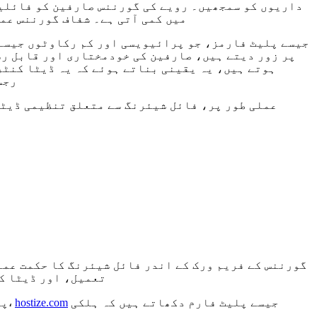
داریوں کو سمجھیں۔ رویے کی گورننس صارفین کو فائلیں
میں کمی آتی ہے۔ شفاف گورننس عمل
پر زور دیتے ہیں، صارفین کی خودمختاری اور قابل رس
ہوتے ہیں، یہ یقینی بناتے ہوئے کہ یہ ڈیٹا کنٹرو
رجس
عملی طور پر، فائل شیئرنگ سے متعلق تنظیمی ڈیٹ
گورننس کے فریم ورک کے اندر فائل شیئرنگ کا حکمت عم
تعمیل، اور ڈیٹا ک
جیسے پلیٹ فارم دکھاتے ہیں کہ ہلکی
hostize.com
پرائیویسی اور سادگی پر زور دیتے ہوئے فائل شیئرنگ کی عملی نمائش کے لیے جو گورننس کی ضروریات کے مطابق ہو،