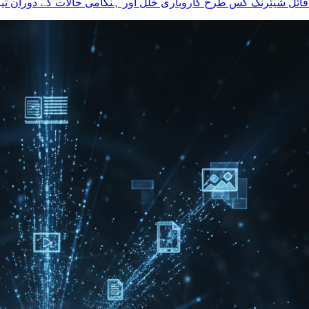
ائل شیئرنگ کس طرح کاروباری خلل اور ہنگامی حالات کے دوران تیز ت