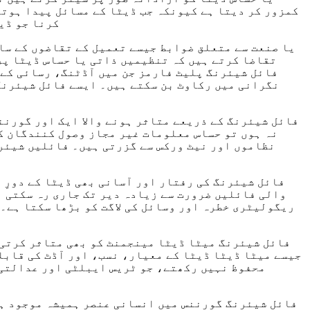
کمزور کر دیتا ہے کیونکہ جب ڈیٹا کے مسائل پیدا ہوتے
کرنا جو ڈی
تقاضا کرتے ہیں کہ تنظیمیں ذاتی یا حساس ڈیٹا پر
فائل شیئرنگ پلیٹ فارمز جن میں آڈٹنگ، رسائی کے ل
نگرانی میں رکاوٹ بن سکتے ہیں۔ ایسے فائل شیئرنگ
فائل شیئرنگ کے ذریعے متاثر ہونے والا ایک اور گورنن
نہ ہوں تو حساس معلومات غیر مجاز وصول کنندگان ک
نظاموں اور نیٹ ورکس سے گزرتی ہیں۔ فائلیں شیئر
فائل شیئرنگ کی رفتار اور آسانی بھی ڈیٹا کے دورِ 
والی فائلیں ضرورت سے زیادہ دیر تک جاری رہ سکتی ہ
ریگولیٹری خطرہ اور وسائل کی لاگت کو بڑھا سکتا ہے۔
فائل شیئرنگ میٹا ڈیٹا مینجمنٹ کو بھی متاثر کرتی 
جیسے میٹا ڈیٹا ڈیٹا کے معیار، نسب، اور آڈٹ کی قابل
محفوظ نہیں رکھتے، جو ٹریس ایبلٹی اور عدالتی 
فائل شیئرنگ گورننس میں انسانی عنصر ہمیشہ موجود ہو