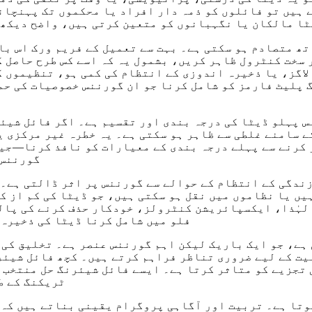
 ہیں تو فائلوں کو ذمہ دار افراد یا محکموں تک پہنچا
ٹا مالکان یا نگہبانوں کو متعین کرتی ہیں، واضح دیکھ 
 سخت کنٹرول ظاہر کریں، بشمول یہ کہ اسے کس طرح حاصل ک
اگز، یا ذخیرہ اندوزی کے انتظام کی کمی ہو، تنظیموں کو
 پلیٹ فارمز کو شامل کرنا جو ان گورننس خصوصیات کی حم
س پہلو ڈیٹا کی درجہ بندی اور تقسیم ہے۔ اگر فائل شیئ
ے سامنے غلطی سے ظاہر ہو سکتی ہے۔ یہ خطرہ غیر مرکزی 
 کرنے سے پہلے درجہ بندی کے معیارات کو نافذ کرنا—جی
گورننس 
زندگی کے انتظام کے حوالے سے گورننس پر اثر ڈالتی ہے۔ 
یں یا نظاموں میں نقل ہو سکتی ہیں، جو ڈیٹا کی کم از ک
 لہٰذا، ایکسپائریشن کنٹرولز، خودکار حذف کرنے کی پال
فلو میں شامل کرنا ڈیٹا کی ذخیرہ 
ہے، جو ایک باریک لیکن اہم گورننس عنصر ہے۔ تخلیق کی
یت کے لیے ضروری تناظر فراہم کرتے ہیں۔ کچھ فائل شیئر
تجزیے کو متاثر کرتا ہے۔ ایسے فائل شیئرنگ حل منتخب ک
ٹریکنگ کے ط
تا ہے۔ تربیت اور آگاہی پروگرام یقینی بناتے ہیں کہ 