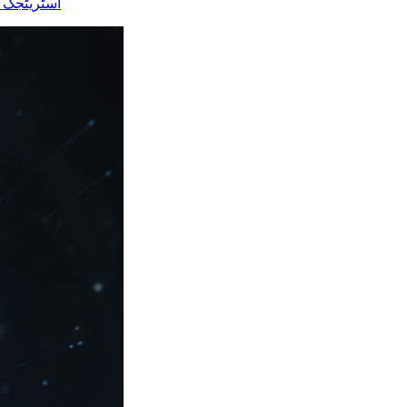
اسٹریٹجک ف