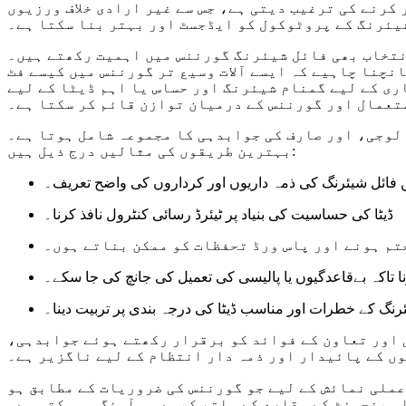
کرنے کی ترغیب دیتی ہے، جس سے غیر ارادی خلاف ورزیوں
شیئرنگ کے پروٹوکول کو ایڈجسٹ اور بہتر بنا سکتا ہے۔
 گورننس میں اہمیت رکھتے ہیں۔ hostize.com جیسے پلیٹ فارمز، جو پرائیویسی اور کم رکاوٹوں جیسے کہ لازمی رجسٹریشن کے بغیر،
نچنا چاہیے کہ ایسے آلات وسیع تر گورننس میں کیسے فٹ
ری کے لیے گمنام شیئرنگ اور حساس یا اہم ڈیٹا کے لیے
تعمال اور گورننس کے درمیان توازن قائم کر سکتا ہے۔
لوجی، اور صارف کی جوابدہی کا مجموعہ شامل ہوتا ہے۔
بہترین طریقوں کی مثالیں درج ذیل ہیں:
ں فائل شیئرنگ کی ذمہ داریوں اور کرداروں کی واضح تعریف۔
ڈیٹا کی حساسیت کی بنیاد پر ٹیئرڈ رسائی کنٹرول نافذ کرنا۔
تم ہونے اور پاس ورڈ تحفظات کو ممکن بناتے ہوں۔
 تاکہ بےقاعدگیوں یا پالیسی کی تعمیل کی جانچ کی جا سکے۔
رنگ کے خطرات اور مناسب ڈیٹا کی درجہ بندی پر تربیت دینا۔
 اور تعاون کے فوائد کو برقرار رکھتے ہوئے جوابدہی،
ں کے پائیدار اور ذمہ دار انتظام کے لیے ناگزیر ہے۔
مینجمنٹ کے مقاصد کے ساتھ کیسے ہم آہنگ ہو سکتی ہے۔