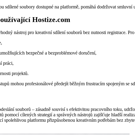
ou sdílené soubory dostupné na platformě, pomáhá dodržovat smluvní uj
používající Hostize.com
hodný nástroj pro kreativní sdílení souborů bez nutnosti registrace. Pr
e,
 umožňujících bezpečné a bezproblémové doručení,
í práci,
nosti projektů.
stupů mohou profesionálové předejít běžným frustracím spojeným se sdí
odeslání souborů – zásadně souvisí s efektivitou pracovního toku, udržo
omocí cílených strategií a správných nástrojů zajišťuje hladší realizac
cí spolehlivou platformu přizpůsobenou kreativním potřebám bez zbyteč