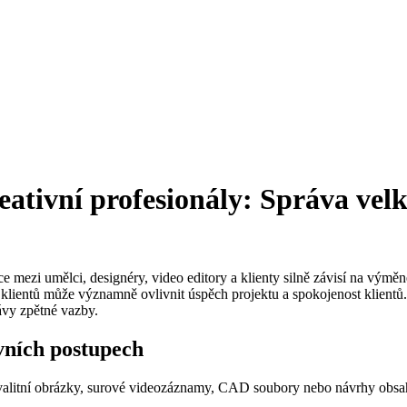
reativní profesionály: Správa ve
ce mezi umělci, designéry, video editory a klienty silně závisí na výmě
d klientů může významně ovlivnit úspěch projektu a spokojenost klient
rávy zpětné vazby.
vních postupech
 kvalitní obrázky, surové videozáznamy, CAD soubory nebo návrhy obsahu