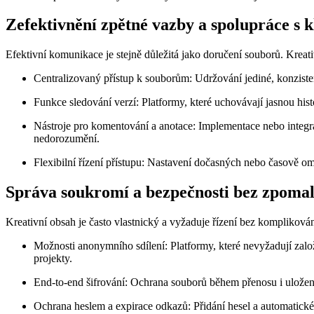
Zefektivnění zpětné vazby a spolupráce s k
Efektivní komunikace je stejně důležitá jako doručení souborů. Kreat
Centralizovaný přístup k souborům:
Udržování jediné, konziste
Funkce sledování verzí:
Platformy, které uchovávají jasnou histo
Nástroje pro komentování a anotace:
Implementace nebo integra
nedorozumění.
Flexibilní řízení přístupu:
Nastavení dočasných nebo časově ome
Správa soukromí a bezpečnosti bez zpomal
Kreativní obsah je často vlastnický a vyžaduje řízení bez komplikování
Možnosti anonymního sdílení:
Platformy, které nevyžadují založ
projekty.
End-to-end šifrování:
Ochrana souborů během přenosu i uložení
Ochrana heslem a expirace odkazů:
Přidání hesel a automatické 