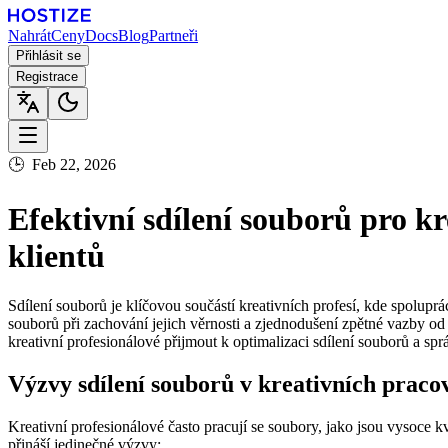
Nahrát
Ceny
Docs
Blog
Partneři
Přihlásit se
Registrace
🕒
Feb 22, 2026
Efektivní sdílení souborů pro k
klientů
Sdílení souborů je klíčovou součástí kreativních profesí, kde spoluprá
souborů při zachování jejich věrnosti a zjednodušení zpětné vazby o
kreativní profesionálové přijmout k optimalizaci sdílení souborů a sp
Výzvy sdílení souborů v kreativních praco
Kreativní profesionálové často pracují se soubory, jako jsou vysoce
přináší jedinečné výzvy: