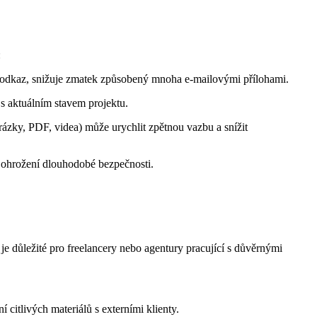
:
ný odkaz, snižuje zmatek způsobený mnoha e-mailovými přílohami.
u s aktuálním stavem projektu.
zky, PDF, videa) může urychlit zpětnou vazbu a snížit
ohrožení dlouhodobé bezpečnosti.
 je důležité pro freelancery nebo agentury pracující s důvěrnými
 citlivých materiálů s externími klienty.