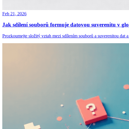
Feb 21, 2026
Jak sdílení souborů formuje datovou suverenitu v gl
Prozkoumejte složitý vztah mezi sdílením souborů a suverenitou dat a j