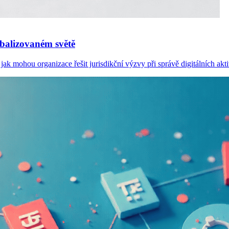
obalizovaném světě
ak mohou organizace řešit jurisdikční výzvy při správě digitálních akti