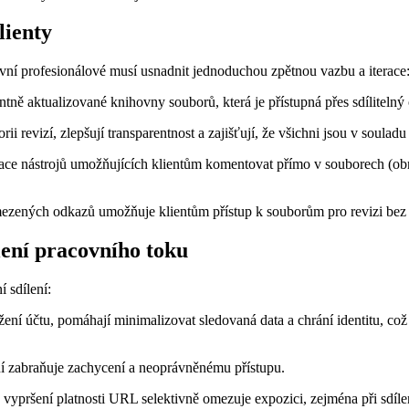
lienty
ivní profesionálové musí usnadnit jednoduchou zpětnou vazbu a iterace
ntně aktualizované knihovny souborů, která je přístupná přes sdílitel
rii revizí, zlepšují transparentnost a zajišťují, že všichni jsou v soulad
ce nástrojů umožňujících klientům komentovat přímo v souborech (obrá
zených odkazů umožňuje klientům přístup k souborům pro revizi bez 
ení pracovního toku
 sdílení:
ení účtu, pomáhají minimalizovat sledovaná data a chrání identitu, což
 zabraňuje zachycení a neoprávněnému přístupu.
vypršení platnosti URL selektivně omezuje expozici, zejména při sdílení