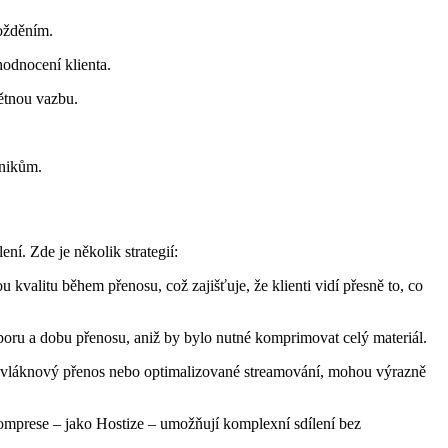
požděním.
hodnocení klienta.
pětnou vazbu.
únikům.
ní. Zde je několik strategií:
valitu během přenosu, což zajišťuje, že klienti vidí přesně to, co
boru a dobu přenosu, aniž by bylo nutné komprimovat celý materiál.
ícevláknový přenos nebo optimalizované streamování, mohou výrazně
komprese – jako Hostize – umožňují komplexní sdílení bez