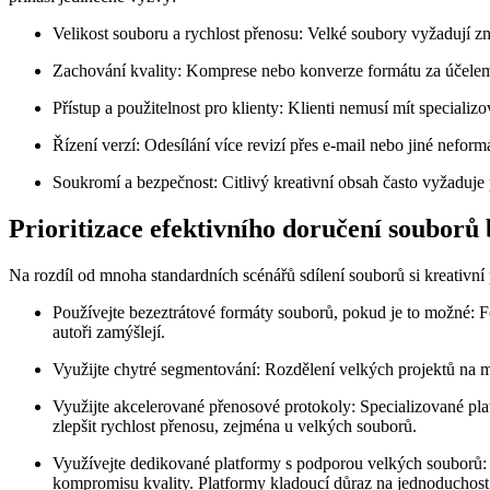
Velikost souboru a rychlost přenosu:
Velké soubory vyžadují zn
Zachování kvality:
Komprese nebo konverze formátu za účelem zm
Přístup a použitelnost pro klienty:
Klienti nemusí mít specializo
Řízení verzí:
Odesílání více revizí přes e-mail nebo jiné nefor
Soukromí a bezpečnost:
Citlivý kreativní obsah často vyžaduje
Prioritizace efektivního doručení souborů 
Na rozdíl od mnoha standardních scénářů sdílení souborů si kreativní p
Používejte bezeztrátové formáty souborů, pokud je to možné:
Fo
autoři zamýšlejí.
Využijte chytré segmentování:
Rozdělení velkých projektů na me
Využijte akcelerované přenosové protokoly:
Specializované pla
zlepšit rychlost přenosu, zejména u velkých souborů.
Využívejte dedikované platformy s podporou velkých souborů:
kompromisu kvality. Platformy kladoucí důraz na jednoduchost a