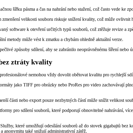
ačnou šířku pásma a čas na nahrání nebo stažení, což často vede ke z
enšení velikosti souboru riskuje snížení kvality, což může ovlivnit 
vaný software k otevření určitých typů souborů, což ztěžuje revize a z
mální metody může vést k zmatku a chybám ohledně aktuální verze.
 pečlivé způsoby sdílení, aby se zabránilo neoprávněnému šíření nebo 
bez ztráty kvality
rofesionálové nemohou vždy dovolit obětovat kvalitu pro rychlejší sdíle
rmáty jako TIFF pro obrázky nebo ProRes pro video zachovávají plnou k
nší části nebo export pouze nezbytných částí může snížit velikost sou
tformy pro sdílení souborů, které podporují obnovitelné nahrávání, v
Služby, které umožňují odesílání souborů až do stovek gigabajtů bez 
 anonymitu také snižují administrativní zátěž.