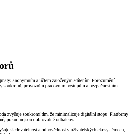
orů
radigmaty: anonymním a účtem založeným sdílením. Porozumění
any soukromí, provozním pracovním postupům a bezpečnostním
a zvyšuje soukromí tím, že minimalizuje digitální stopu. Platformy
kromé, pokud nejsou dobrovolně odhaleny.
vyšuje sledovatelnost a odpovědnost v uživatelských ekosystémech,