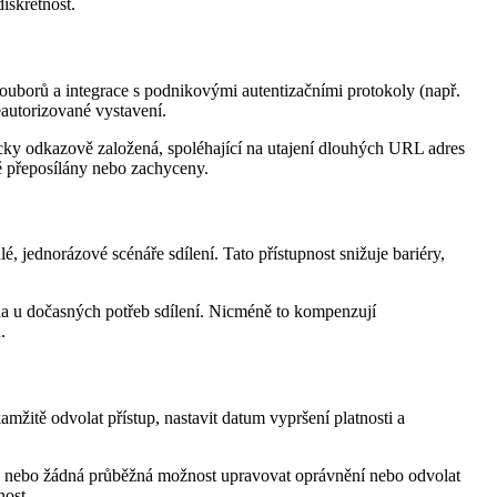
iskrétnost.
souborů a integrace s podnikovými autentizačními protokoly (např.
eautorizované vystavení.
icky odkazově založená, spoléhající na utajení dlouhých URL adres
ě přeposílány nebo zachyceny.
 jednorázové scénáře sdílení. Tato přístupnost snižuje bariéry,
éna u dočasných potřeb sdílení. Nicméně to kompenzují
.
mžitě odvolat přístup, nastavit datum vypršení platnosti a
á nebo žádná průběžná možnost upravovat oprávnění nebo odvolat
nost.