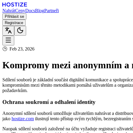
Nahrát
Ceny
Docs
Blog
Partneři
Přihlásit se
Registrace
🕒
Feb 23, 2026
Kompromy mezi anonymním a na
Sdílení souborů je základní součást digitální komunikace a spoluprá
kompromisům mezi těmito metodikami pomáhá uživatelům a organizac
požadavkům.
Ochrana soukromí a odhalení identity
Anonymní sdílení souborů umožňuje uživatelům nahrávat a distribuova
jako
hostize.com
ilustrují tento přístup svým rychlým, bezregistraním
Naopak sdílení souborů založené na účtu vyžaduje registraci uživatel