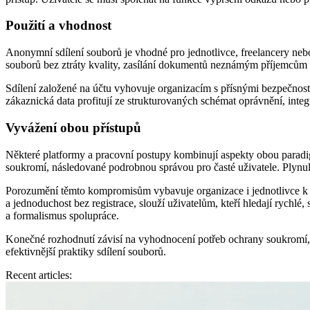
Použití a vhodnost
Anonymní sdílení souborů je vhodné pro jednotlivce, freelancery nebo
souborů bez ztráty kvality, zasílání dokumentů neznámým příjemcům neb
Sdílení založené na účtu vyhovuje organizacím s přísnými bezpečnostn
zákaznická data profitují ze strukturovaných schémat oprávnění, integ
Vyvážení obou přístupů
Některé platformy a pracovní postupy kombinují aspekty obou paradi
soukromí, následované podrobnou správou pro časté uživatele. Plynu
Porozumění těmto kompromisům vybavuje organizace i jednotlivce k v
a jednoduchost bez registrace, slouží uživatelům, kteří hledají rychlé
a formalismus spolupráce.
Konečné rozhodnutí závisí na vyhodnocení potřeb ochrany soukromí, be
efektivnější praktiky sdílení souborů.
Recent articles: