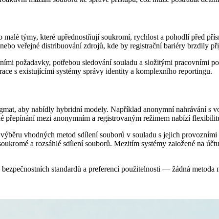
 malé týmy, které upřednostňují soukromí, rychlost a pohodlí před pří
o veřejné distribuování zdrojů, kde by registrační bariéry brzdily přij
ími požadavky, potřebou sledování souladu a složitými pracovními post
race s existujícími systémy správy identity a komplexního reportingu.
gmat, aby nabídly hybridní modely. Například anonymní nahrávání s vo
lé přepínání mezi anonymním a registrovaným režimem nabízí flexibili
ýběru vhodných metod sdílení souborů v souladu s jejich provozními a
, soukromé a rozsáhlé sdílení souborů. Mezitím systémy založené na účtu
zpečnostních standardů a preferencí použitelnosti — žádná metoda není