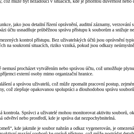
ry, což může být nežádoucí v situacích, kde je prioritou důvěrnost nebo d
unkce, jako jsou detailní řízení oprávnění, auditní záznamy, verzování 
a bázi účtu usnadňuje průběžnou správu přístupu k souborům a snižuje n
omezených kontrol přístupu. Bez uživatelských účtů jsou oprávnění typ
ých na soukromí situacích, riziko vzniká, pokud jsou odkazy neúmysln
 nemusí procházet vytvářením nebo správou účtu, což umožňuje plynulé,
příjemci externí osoby mimo organizační hranice.
ihlášení a správou uživatelů, což může zpomalit pracovní postup, zejm
ny, což zlepšuje opakovanou spolupráci a dlouhodobou správu souborů
 kontrola. Správci a uživatelé mohou monitorovat aktivitu souborů, oka
 odvětví nebo prostředí, kde je správa dat nezpochybnitelná.
pomeň“, kde jakmile je soubor nahrán a odkaz vygenerován, je omezen
roaktivní mazání souborů ke správě přístupu, což může postrádat detail