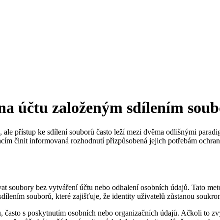
 účtu založeným sdílením soub
ce, ale přístup ke sdílení souborů často leží mezi dvěma odlišnými pa
ím činit informovaná rozhodnutí přizpůsobená jejich potřebám ochr
t soubory bez vytváření účtu nebo odhalení osobních údajů. Tato metod
 sdílením souborů, které zajišťuje, že identity uživatelů zůstanou sou
ů, často s poskytnutím osobních nebo organizačních údajů. Ačkoli to z