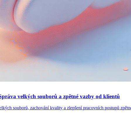
: Správa velkých souborů a zpětné vazby od klientů
í velkých souborů, zachování kvality a zlepšení pracovních postupů zpětn