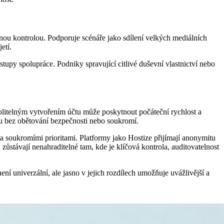
snou kontrolou. Podporuje scénáře jako sdílení velkých mediálních
etí.
upy spolupráce. Podniky spravující citlivé duševní vlastnictví nebo
litelným vytvořením účtu může poskytnout počáteční rychlost a
tu bez obětování bezpečnosti nebo soukromí.
 soukromími prioritami. Platformy jako Hostize přijímají anonymitu
 zůstávají nenahraditelné tam, kde je klíčová kontrola, auditovatelnost
 univerzální, ale jasno v jejich rozdílech umožňuje uvážlivější a