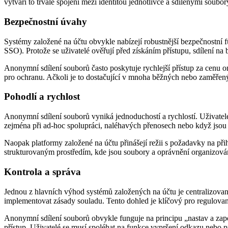
vytváří to trvalé spojení mezi identitou jednotlivce a sdílenými soubo
Bezpečnostní úvahy
Systémy založené na účtu obvykle nabízejí robustnější bezpečnostní f
SSO). Protože se uživatelé ověřují před získáním přístupu, sdílení n
Anonymní sdílení souborů často poskytuje rychlejší přístup za cenu 
pro ochranu. Ačkoli je to dostačující v mnoha běžných nebo zaměřen
Pohodlí a rychlost
Anonymní sdílení souborů vyniká jednoduchostí a rychlostí. Uživatelé
zejména při ad-hoc spolupráci, naléhavých přenosech nebo když jsou 
Naopak platformy založené na účtu přinášejí režii s požadavky na př
strukturovaným prostředím, kde jsou soubory a oprávnění organizová
Kontrola a správa
Jednou z hlavních výhod systémů založených na účtu je centralizovaná
implementovat zásady souladu. Tento dohled je klíčový pro regulovaná
Anonymní sdílení souborů obvykle funguje na principu „nastav a za
přístup. Uživatelé se musí spoléhat na funkce vypršení odkazu nebo p