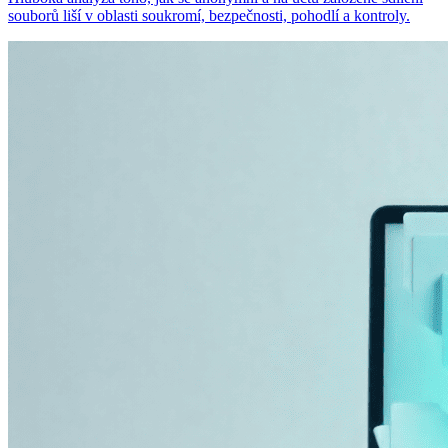
souborů liší v oblasti soukromí, bezpečnosti, pohodlí a kontroly.