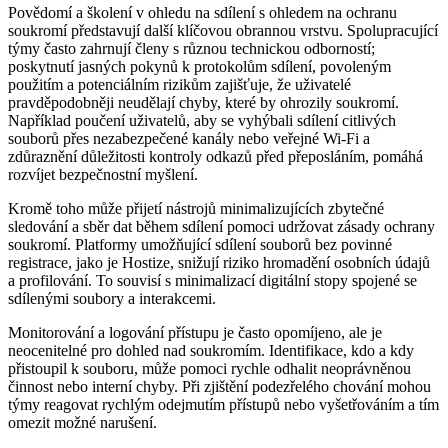
Povědomí a školení v ohledu na sdílení s ohledem na ochranu
soukromí představují další klíčovou obrannou vrstvu. Spolupracující
týmy často zahrnují členy s různou technickou odborností;
poskytnutí jasných pokynů k protokolům sdílení, povoleným
použitím a potenciálním rizikům zajišťuje, že uživatelé
pravděpodobněji neudělají chyby, které by ohrozily soukromí.
Například poučení uživatelů, aby se vyhýbali sdílení citlivých
souborů přes nezabezpečené kanály nebo veřejné Wi-Fi a
zdůraznění důležitosti kontroly odkazů před přeposláním, pomáhá
rozvíjet bezpečnostní myšlení.
Kromě toho může přijetí nástrojů minimalizujících zbytečné
sledování a sběr dat během sdílení pomoci udržovat zásady ochrany
soukromí. Platformy umožňující sdílení souborů bez povinné
registrace, jako je Hostize, snižují riziko hromadění osobních údajů
a profilování. To souvisí s minimalizací digitální stopy spojené se
sdílenými soubory a interakcemi.
Monitorování a logování přístupu je často opomíjeno, ale je
neocenitelné pro dohled nad soukromím. Identifikace, kdo a kdy
přistoupil k souboru, může pomoci rychle odhalit neoprávněnou
činnost nebo interní chyby. Při zjištění podezřelého chování mohou
týmy reagovat rychlým odejmutím přístupů nebo vyšetřováním a tím
omezit možné narušení.