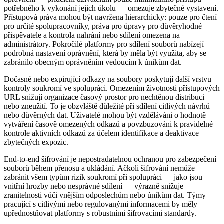
potřebného k vykonání jejich úkolu — omezuje zbytečné vystavení.
Přístupová práva mohou být navržena hierarchicky: pouze pro čtení
pro určité spolupracovníky, práva pro úpravy pro důvěryhodné
přispěvatele a kontrola nahrání nebo sdílení omezena na
administrátory. Pokročilé platformy pro sdílení souborů nabízejí
podrobná nastavení oprávnění, která by měla být využita, aby se
zabránilo obecným oprávněním vedoucím k únikům dat.
Dočasné nebo expirující odkazy na soubory poskytují další vrstvu
kontroly soukromí ve spolupráci. Omezením životnosti přístupových
URL snižují organizace časový prostor pro nechtěnou distribuci
nebo zneužití. To je obzvláště důležité při sdílení citlivých návrhů
nebo důvěrných dat. Uživatelé mohou být vzděláváni o hodnotě
vytváření časově omezených odkazů a povzbuzováni k pravidelné
kontrole aktivních odkazů za účelem identifikace a deaktivace
zbytečných expozic.
End-to-end šifrování je nepostradatelnou ochranou pro zabezpečení
souborů během přenosu a ukládání. Ačkoli šifrování nemůže
zabránit všem typům rizik soukromí při spolupráci — jako jsou
vnitřní hrozby nebo nesprávné sdílení — výrazně snižuje
zranitelnosti vůči vnějším odposlechům nebo únikům dat. Týmy
pracující s citlivými nebo regulovanými informacemi by měly
upřednostňovat platformy s robustními šifrovacími standardy.