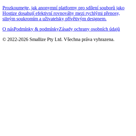
Prozkoumejte, jak anonymní platformy pro sdílení souborů jako
Hostize dosahují efektivní rovnováhy mezi rychlými přenosy,
silným soukromím a uživatelsky přívětivým designem.
O nás
Podmínky & podmínky
Zásady ochrany osobních údajů
© 2022-
2026
Smallize Pty Ltd.
Všechna práva vyhrazena.