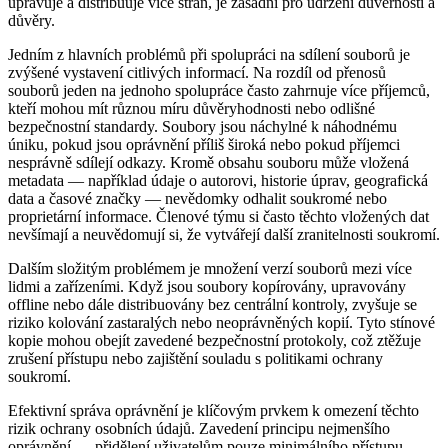
upravuje a distribuuje více stran, je zásadní pro udržení důvěrnosti a
důvěry.
Jedním z hlavních problémů při spolupráci na sdílení souborů je
zvýšené vystavení citlivých informací. Na rozdíl od přenosů
souborů jeden na jednoho spolupráce často zahrnuje více příjemců,
kteří mohou mít různou míru důvěryhodnosti nebo odlišné
bezpečnostní standardy. Soubory jsou náchylné k náhodnému
úniku, pokud jsou oprávnění příliš široká nebo pokud příjemci
nesprávně sdílejí odkazy. Kromě obsahu souboru může vložená
metadata — například údaje o autorovi, historie úprav, geografická
data a časové značky — nevědomky odhalit soukromé nebo
proprietární informace. Členové týmu si často těchto vložených dat
nevšímají a neuvědomují si, že vytvářejí další zranitelnosti soukromí.
Dalším složitým problémem je množení verzí souborů mezi více
lidmi a zařízeními. Když jsou soubory kopírovány, upravovány
offline nebo dále distribuovány bez centrální kontroly, zvyšuje se
riziko kolování zastaralých nebo neoprávněných kopií. Tyto stínové
kopie mohou obejít zavedené bezpečnostní protokoly, což ztěžuje
zrušení přístupu nebo zajištění souladu s politikami ochrany
soukromí.
Efektivní správa oprávnění je klíčovým prvkem k omezení těchto
rizik ochrany osobních údajů. Zavedení principu nejmenšího
oprávnění — přidělení uživatelům pouze minimálního přístupu