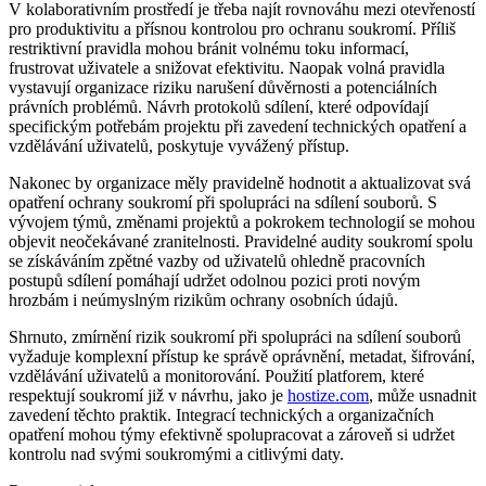
V kolaborativním prostředí je třeba najít rovnováhu mezi otevřeností
pro produktivitu a přísnou kontrolou pro ochranu soukromí. Příliš
restriktivní pravidla mohou bránit volnému toku informací,
frustrovat uživatele a snižovat efektivitu. Naopak volná pravidla
vystavují organizace riziku narušení důvěrnosti a potenciálních
právních problémů. Návrh protokolů sdílení, které odpovídají
specifickým potřebám projektu při zavedení technických opatření a
vzdělávání uživatelů, poskytuje vyvážený přístup.
Nakonec by organizace měly pravidelně hodnotit a aktualizovat svá
opatření ochrany soukromí při spolupráci na sdílení souborů. S
vývojem týmů, změnami projektů a pokrokem technologií se mohou
objevit neočekávané zranitelnosti. Pravidelné audity soukromí spolu
se získáváním zpětné vazby od uživatelů ohledně pracovních
postupů sdílení pomáhají udržet odolnou pozici proti novým
hrozbám i neúmyslným rizikům ochrany osobních údajů.
Shrnuto, zmírnění rizik soukromí při spolupráci na sdílení souborů
vyžaduje komplexní přístup ke správě oprávnění, metadat, šifrování,
vzdělávání uživatelů a monitorování. Použití platforem, které
respektují soukromí již v návrhu, jako je
hostize.com
, může usnadnit
zavedení těchto praktik. Integrací technických a organizačních
opatření mohou týmy efektivně spolupracovat a zároveň si udržet
kontrolu nad svými soukromými a citlivými daty.