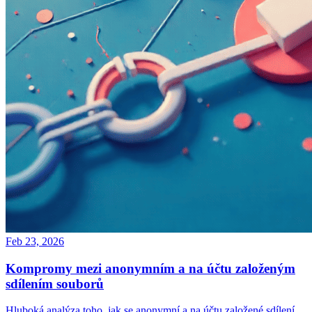
Feb 23, 2026
Kompromy mezi anonymním a na účtu založeným
sdílením souborů
Hluboká analýza toho, jak se anonymní a na účtu založené sdílení