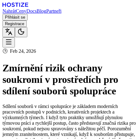
Nahrát
Ceny
Docs
Blog
Partneři
Přihlásit se
Registrace
🕒
Feb 24, 2026
Zmírnění rizik ochrany
soukromí v prostředích pro
sdílení souborů spolupráce
Sdílení souborů v rámci spolupráce je základem moderních
pracovních postupů v podnicích, kreativních projektech a
výzkumných týmech. I když tyto praktiky umožňují plynulou
týmovou práci a rychlejší postup, často představují značná rizika pro
soukromí, pokud nejsou spravovány s náležitou péčí. Porozumění
jemným zranitelnostem, které vznikají, když k souborům přistupuje,