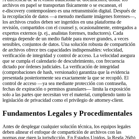
archivos en papel se transportan físicamente o se escanean, el
e‑discovery contemporáneo es una retransmisión digital. Después de
la recopilación de datos —a menudo mediante imágenes forenses—,
los archivos crudos deben ser ingeridos en una plataforma de
revisión, compartidos con el counsel y, ocasionalmente, entregados a
expertos externos (p. ej., analistas forenses, traductores). Cada
entrega depende de un medio fiable para mover grandes, a veces
sensibles, conjuntos de datos. Una solución robusta de compartición
de archivos ofrece tres capacidades indispensables:
velocidad
,
verificación de integridad
y
control de acceso
. La velocidad asegura
que se cumpla el calendario de descubrimiento, con frecuencia
dictado por órdenes judiciales. La verificación de integridad
(comprobaciones de hash, versionado) garantiza que la evidencia
presentada posteriormente sea exactamente la que se recopiló. El
control de acceso —ya sea mediante protección con contraseña,
fechas de expiración o permisos granulares— limita la exposición
solo a las partes que necesitan ver el material, cumpliendo tanto la
legislación de privacidad como el privilegio de attorney‑client.
Fundamentos Legales y Procedimentales
Antes de desplegar cualquier solución técnica, los equipos legales
deben alinear el enfoque de compartición de archivos con las
normas que rigen la jurisdicción. En Estados Unidos, la Regla 26(b)