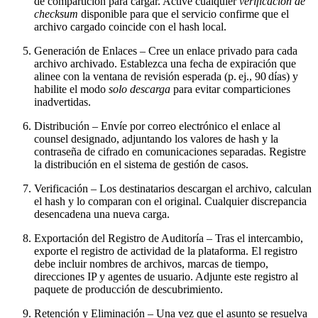
de compartición para cargar. Active cualquier
verificación de
checksum
disponible para que el servicio confirme que el
archivo cargado coincide con el hash local.
Generación de Enlaces
– Cree un enlace
privado
para cada
archivo archivado. Establezca una fecha de expiración que
alinee con la ventana de revisión esperada (p. ej., 90 días) y
habilite el modo
solo descarga
para evitar comparticiones
inadvertidas.
Distribución
– Envíe por correo electrónico el enlace al
counsel designado, adjuntando los valores de hash y la
contraseña de cifrado en comunicaciones separadas. Registre
la distribución en el sistema de gestión de casos.
Verificación
– Los destinatarios descargan el archivo, calculan
el hash y lo comparan con el original. Cualquier discrepancia
desencadena una nueva carga.
Exportación del Registro de Auditoría
– Tras el intercambio,
exporte el registro de actividad de la plataforma. El registro
debe incluir nombres de archivos, marcas de tiempo,
direcciones IP y agentes de usuario. Adjunte este registro al
paquete de producción de descubrimiento.
Retención y Eliminación
– Una vez que el asunto se resuelva