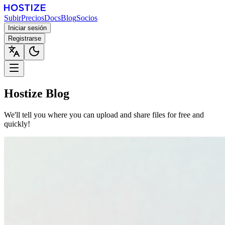
Subir
Precios
Docs
Blog
Socios
Iniciar sesión
Registrarse
Hostize Blog
We'll tell you where you can upload and share files for free and
quickly!