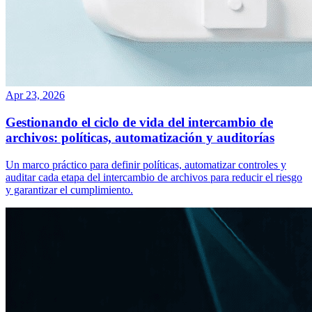
Apr 23, 2026
Gestionando el ciclo de vida del intercambio de
archivos: políticas, automatización y auditorías
Un marco práctico para definir políticas, automatizar controles y
auditar cada etapa del intercambio de archivos para reducir el riesgo
y garantizar el cumplimiento.