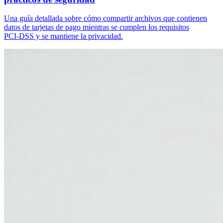
Una guía detallada sobre cómo compartir archivos que contienen
datos de tarjetas de pago mientras se cumplen los requisitos
PCI‑DSS y se mantiene la privacidad.