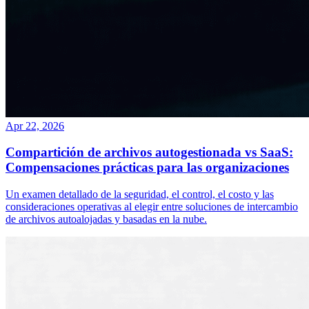
Apr 22, 2026
Compartición de archivos autogestionada vs SaaS:
Compensaciones prácticas para las organizaciones
Un examen detallado de la seguridad, el control, el costo y las
consideraciones operativas al elegir entre soluciones de intercambio
de archivos autoalojadas y basadas en la nube.