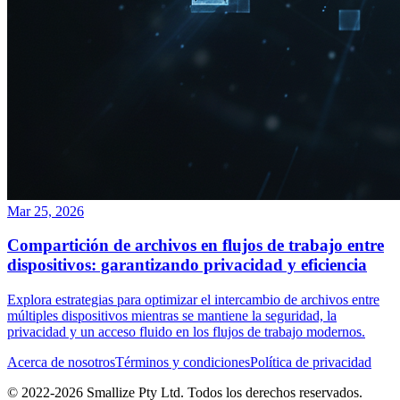
Mar 25, 2026
Compartición de archivos en flujos de trabajo entre
dispositivos: garantizando privacidad y eficiencia
Explora estrategias para optimizar el intercambio de archivos entre
múltiples dispositivos mientras se mantiene la seguridad, la
privacidad y un acceso fluido en los flujos de trabajo modernos.
Acerca de nosotros
Términos y condiciones
Política de privacidad
© 2022-
2026
Smallize Pty Ltd.
Todos los derechos reservados.