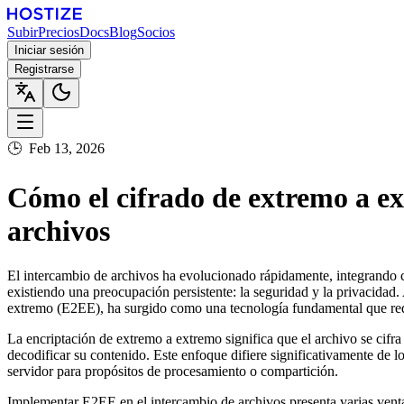
Subir
Precios
Docs
Blog
Socios
Iniciar sesión
Registrarse
🕒
Feb 13, 2026
Cómo el cifrado de extremo a ex
archivos
El intercambio de archivos ha evolucionado rápidamente, integrando c
existiendo una preocupación persistente: la seguridad y la privacidad. 
extremo (E2EE), ha surgido como una tecnología fundamental que red
La encriptación de extremo a extremo significa que el archivo se cifra 
decodificar su contenido. Este enfoque difiere significativamente de lo
servidor para propósitos de procesamiento o compartición.
Implementar E2EE en el intercambio de archivos presenta varias ventaja