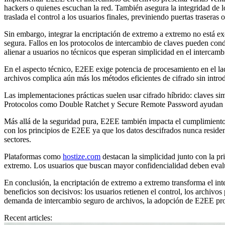
hackers o quienes escuchan la red. También asegura la integridad de lo
traslada el control a los usuarios finales, previniendo puertas traseras 
Sin embargo, integrar la encriptación de extremo a extremo no está exe
segura. Fallos en los protocolos de intercambio de claves pueden cond
alienar a usuarios no técnicos que esperan simplicidad en el intercamb
En el aspecto técnico, E2EE exige potencia de procesamiento en el lado
archivos complica aún más los métodos eficientes de cifrado sin introd
Las implementaciones prácticas suelen usar cifrado híbrido: claves simét
Protocolos como Double Ratchet y Secure Remote Password ayudan a ase
Más allá de la seguridad pura, E2EE también impacta el cumplimiento d
con los principios de E2EE ya que los datos descifrados nunca residen f
sectores.
Plataformas como
hostize.com
destacan la simplicidad junto con la 
extremo. Los usuarios que buscan mayor confidencialidad deben evalua
En conclusión, la encriptación de extremo a extremo transforma el int
beneficios son decisivos: los usuarios retienen el control, los archiv
demanda de intercambio seguro de archivos, la adopción de E2EE prob
Recent articles: