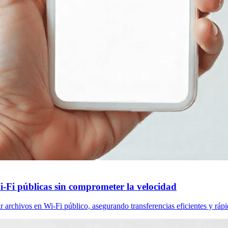
i-Fi públicas sin comprometer la velocidad
 archivos en Wi-Fi público, asegurando transferencias eficientes y rápi