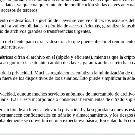
s datos, ya que cualquier intento de modificación sin las claves adecua
o accesos de terceros.
nto de desafíos. La gestión de claves se vuelve crítica: los usuarios de
ucir a vulnerabilidades o pérdida de acceso. Además, garantizar la usa
io de archivos grandes o transferencias urgentes.
 del cliente para cifrar y descifrar, lo que puede afectar el rendimient
ucir retrasos.
ricas cifran el archivo en sí (rápido y eficiente), mientras que la cript
gurar la fase de intercambio de claves, garantizando secreto hacia ade
e la privacidad. Muchas regulaciones enfatizan la minimización de datos
uera de los dispositivos de los usuarios. Esto puede simplificar la adhe
privacidad, aunque muchos servicios anónimos de intercambio de archiv
r si E2EE está incorporada o considerar herramientas de cifrado suple
ercambio de archivos al elevar la privacidad y la seguridad a nuevos est
os permanecen confidenciales en tránsito y almacenamiento, y los riesgo
ablemente se convertirá en una expectativa básica, fomentando la conf