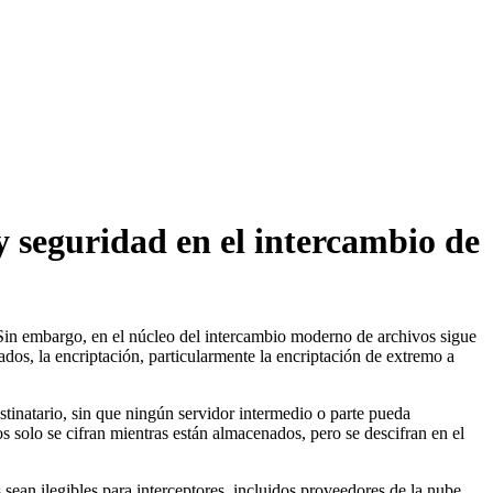
 seguridad en el intercambio de
 Sin embargo, en el núcleo del intercambio moderno de archivos sigue
ados, la encriptación, particularmente la encriptación de extremo a
estinatario, sin que ningún servidor intermedio o parte pueda
os solo se cifran mientras están almacenados, pero se descifran en el
sean ilegibles para interceptores, incluidos proveedores de la nube,