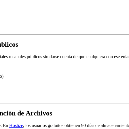
úblicos
iales o canales públicos sin darse cuenta de que
cualquiera con ese enla
o)
ención de Archivos
e. En
Hostize
, los
usuarios gratuitos obtienen 90 días de almacenamient